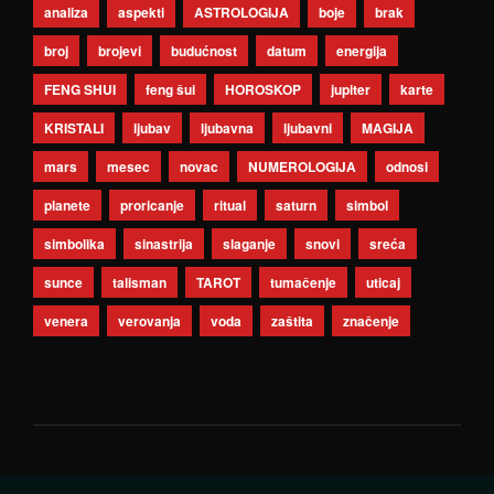
analiza
aspekti
ASTROLOGIJA
boje
brak
broj
brojevi
budućnost
datum
energija
FENG SHUI
feng šui
HOROSKOP
jupiter
karte
KRISTALI
ljubav
ljubavna
ljubavni
MAGIJA
mars
mesec
novac
NUMEROLOGIJA
odnosi
planete
proricanje
ritual
saturn
simbol
simbolika
sinastrija
slaganje
snovi
sreća
sunce
talisman
TAROT
tumačenje
uticaj
venera
verovanja
voda
zaštita
značenje