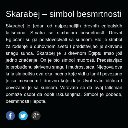
Skarabej – simbol besmrtnosti
Skarabej je jedan od najpoznatijih drevnih egipatskih
talismana. Smatra se simbolom besmrtnosti. Drevni
Egipćani su ga poistovećivali sa suncem.
Bio je simbol
za rođenje u duhovnom svetu i predstavljao je skrivenu
snagu sunca. Skarabej je u drevnom Egiptu imao još
jedno značenje. On je bio simbol mudrosti. Predstavljao
je probuđenu skrivenu snagu i mudrost srca. Njegova dva
krila simbolišu dva oka, noćno koje vidi u tami i povezano
je sa mesecom i dnevno koje daje život svim bićima i
povezano je sa suncem. Verovalo se da ovaj talisman
pomaže osobi da odoli iskušenjima. Simbol je pobede,
besmrtnosti i lepote.