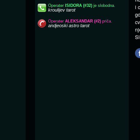
i 
gd
cv
nj
S