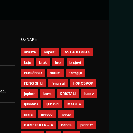
OZNAKE
analiza
aspekti
ASTROLOGIJA
boje
brak
broj
brojevi
budućnost
datum
energija
FENG SHUI
feng šui
HOROSKOP
022.
jupiter
karte
KRISTALI
ljubav
ljubavna
ljubavni
MAGIJA
mars
mesec
novac
NUMEROLOGIJA
odnosi
planete