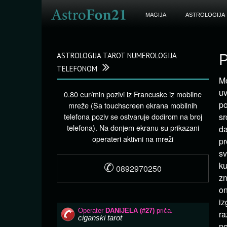
MAGIJA
ASTROLOGIJA
ASTROLOGIJA TAROT NUMEROLOGIJA
P
TELEFONOM
Mo
uv
0.80 eur/min pozivi iz Francuske iz mobilne
po
mreže (Sa touchscreen ekrana mobilnih
telefona poziv se ostvaruje dodirom na broj
sr
telefona). Na donjem ekranu su prikazani
da
operateri aktivni na mreži
pr
sv
✆
ku
0892970250
zn
o
i
ra
no