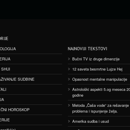
RIJE
OLOGIJA
NAJNOVIJI TEKSTOVI
ERIJA
Bučni TV iz druge dimenzije
 SHUI
12 saveta besmrtne Lujze Hej
AŽIVANJE SUDBINE
Opasnost mentalne manipulacije
TALI
Astrološki aspekti 5.og meseca 2
godine
JA
Metoda „Čaša vode“ za rešavanje
ČNI HOROSKOP
problema i ispunjenje želja.
ERIJE
Amerika sudba i usud
assifié(e)