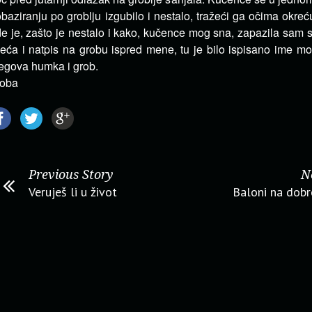
obaziranju po groblju izgubilo i nestalo, tražeći ga očima okreću
e je, zašto je nestalo i kako, kučence mog sna, zapazila sam 
eća i natpis na grobu ispred mene, tu je bilo ispisano ime mo
egova humka i grob.
loba
Previous Story
N
Veruješ li u život
Baloni na dob