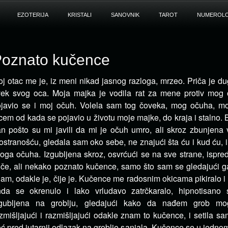
EZOTERIJA
KRISTALI
SANOVNIK
TAROT
NUMEROLO
oznato kučence
j otac me je, iz meni nikad jasnog razloga, mrzeo. Priča je d
ek svog oca. Moja majka je vodila rat za mene protiv mog
javio se i moj očuh. Volela sam tog čoveka, mog očuha, mog
cem od kada se pojavio u životu moje majke, do kraja i stalno. 
n pošto su mi javili da mi je očuh umro, ali skroz zbunjena v
ostranošću, gledala sam oko sebe, ne znajući šta ću i kud ću, 
oga očuha. Izgubljena skroz, osvrćući se na sve strane, ispre
če, ali nekako poznato kučence, samo što sam se gledajući ga
am, odakle je, čije je. Kučence me radosnim okicama pikiralo 
nda se okrenulo i lako vrludavo zatrčkaralo, hipnotisano
zgubljena na groblju, gledajući kako da nađem grob m
zmišljajući i razmišljajući odakle znam to kučence, i setila 
ć pred jutarnji odlazak na groblje sanjala. Kučence se u jedn