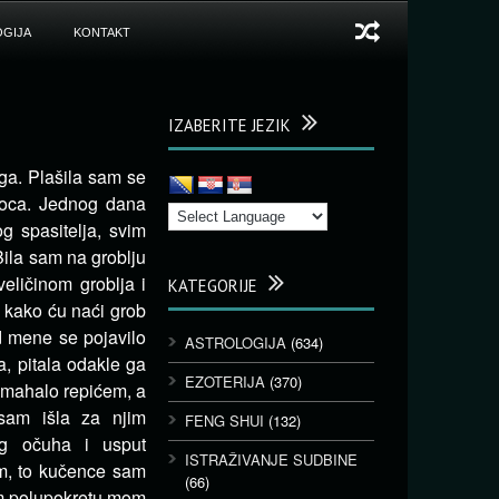
GIJA
KONTAKT
IZABERITE JEZIK
uga. Plašila sam se
 oca. Jednog dana
 spasitelja, svim
Bila sam na groblju
eličinom groblja i
KATEGORIJE
i kako ću naći grob
d mene se pojavilo
ASTROLOGIJA
(634)
, pitala odakle ga
EZOTERIJA
(370)
i mahalo repićem, a
 sam išla za njim
FENG SHUI
(132)
og očuha i usput
ISTRAŽIVANJE SUDBINE
sam, to kučence sam
(66)
om polupokretu mom