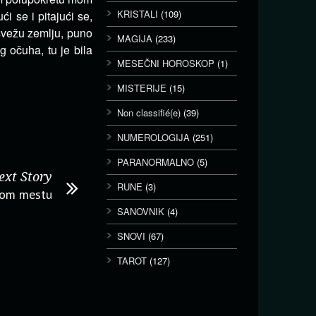
KRISTALI
(109)
ći se i pitajući se,
svežu zemlju, puno
MAGIJA
(233)
g očuha, tu je bila
MESEČNI HOROSKOP
(1)
MISTERIJE
(15)
Non classifié(e)
(39)
NUMEROLOGIJA
(251)
PARANORMALNO
(5)
ext Story
RUNE
(3)
rom mestu
SANOVNIK
(4)
SNOVI
(67)
TAROT
(127)