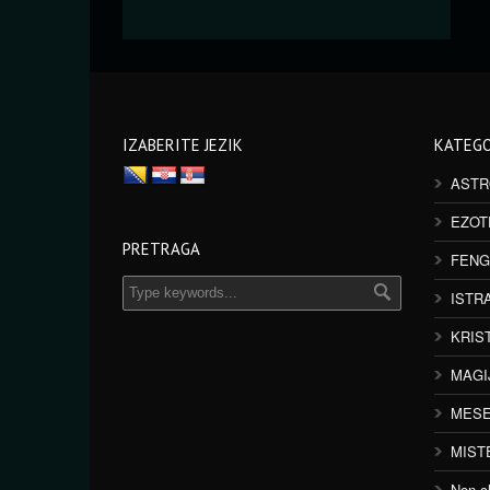
IZABERITE JEZIK
KATEGO
ASTR
EZOT
PRETRAGA
FENG
ISTR
KRIS
MAGI
MESE
MIST
Non cl