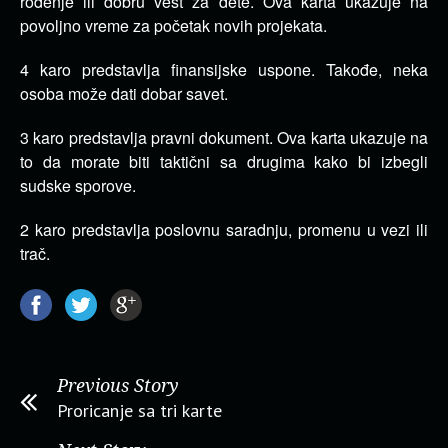
rođenje ili dobru vest za dete. Ova karta ukazuje na
povoljno vreme za početak novih projekata.
4 karo predstavlja finansijske uspone. Takođe, neka
osoba može dati dobar savet.
3 karo predstavlja pravni dokument. Ova karta ukazuje na
to da morate biti taktični sa drugima kako bi izbegli
sudske sporove.
2 karo predstavlja poslovnu saradnju, promenu u vezi ili
trač.
Previous Story
Proricanje sa tri karte