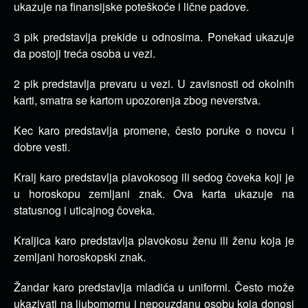
ukazuje na finansijske poteškoće i lične padove.
3 pik predstavlja prekide u odnosima. Ponekad ukazuje
da postoji treća osoba u vezi.
2 pik predstavlja prevaru u vezi. U zavisnosti od okolnih
karti, smatra se kartom upozorenja zbog neverstva.
Kec karo predstavlja promene, često poruke o novcu i
dobre vesti.
Kralj karo predstavlja plavokosog ili sedog čoveka koji je
u horoskopu zemljani znak. Ova karta ukazuje na
statusnog i uticajnog čoveka.
Kraljica karo predstavlja plavokosu ženu ili ženu koja je
zemljani horoskopski znak.
Žandar karo predstavlja mladića u uniformi. Često može
ukazivati na ljubomornu i nepouzdanu osobu koja donosi