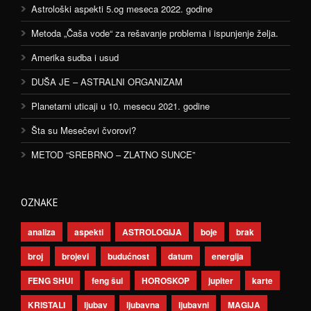
Astrološki aspekti 5.og meseca 2022. godine
Metoda „Čaša vode“ za rešavanje problema i ispunjenje želja.
Amerika sudba i usud
DUŠA JE – ASTRALNI ORGANIZAM
Planetarni uticaji u 10. mesecu 2021. godine
Šta su Mesečevi čvorovi?
METOD “SREBRNO – ZLATNO SUNCE”
OZNAKE
analiza
aspekti
ASTROLOGIJA
boje
brak
broj
brojevi
budućnost
datum
energija
FENG SHUI
feng šui
HOROSKOP
jupiter
karte
KRISTALI
ljubav
ljubavna
ljubavni
MAGIJA