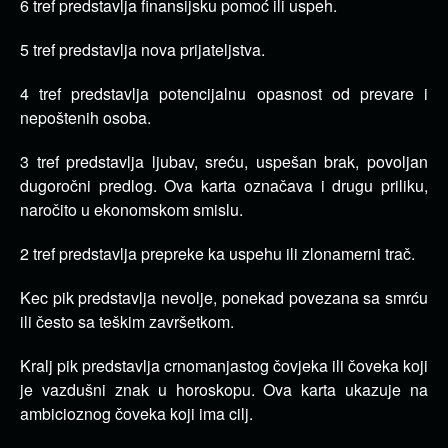
6 tref predstavlja finansijsku pomoć ili uspeh.
5 tref predstavlja nova prijateljstva.
4 tref predstavlja potencijalnu opasnost od prevare i
nepoštenih osoba.
3 tref predstavlja ljubav, sreću, uspešan brak, povoljan
dugoročni predlog. Ova karta označava i drugu priliku,
naročito u ekonomskom smislu.
2 tref predstavlja prepreke ka uspehu ili zlonamerni trač.
Kec pik predstavlja nevolje, ponekad povezana sa smrću
ili često sa teškim završetkom.
Kralj pik predstavlja crnomanjastog čovjeka ili čoveka koji
je vazdušni znak u horoskopu. Ova karta ukazuje na
ambicioznog čoveka koji ima cilj.