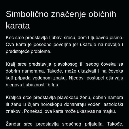
Simbolično značenje običnih
karata
Kec srce predstavlja ljubav, sreću, dom i ljubavno pismo.
Ova karta je posebno povoljna jer ukazuje na nevolje i
predstojeće probleme.
Kralj srce predstavlja plavokosog ili sedog čoveka sa
dobrim namerama. Takođe, može ukazivati i na čoveka
koji pripada vodenom znaku. Njegovi postupci otkrivaju
njegovu ljubaznost i brigu.
Kraljica srce predstavlja plavokosu ženu, dobrih namera
ili ženu u čijem horoskopu dominiraju vodeni astrološki
znakovi. Ponekad, ova karta može ukazivati na majku.
Žandar srce predstavlja srdačnog prijatelja. Takođe,