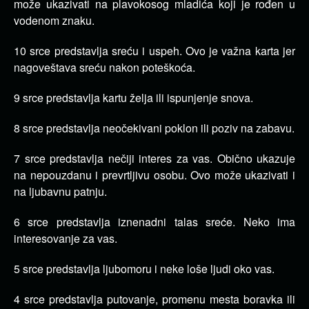
može ukazivati na plavokosog mladića koji je rođen u
vodenom znaku.
10 srce predstavlja sreću i uspeh. Ovo je važna karta jer
nagoveštava sreću nakon poteškoća.
9 srce predstavlja kartu želja ili ispunjenje snova.
8 srce predstavlja neočekivani poklon ili poziv na zabavu.
7 srce predstavlja nečiji interes za vas. Obično ukazuje
na nepouzdanu i prevrtljivu osobu. Ovo može ukazivati i
na ljubavnu patnju.
6 srce predstavlja iznenadni talas sreće. Neko ima
interesovanje za vas.
5 srce predstavlja ljubomoru i neke loše ljudi oko vas.
4 srce predstavlja putovanje, promenu mesta boravka ili