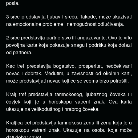
posla.
3 srce predstavlja ljubav i sreću. Takođe, može ukazivati
na emocionalne probleme i nemogućnost odlučivanja.
2 srce predstavlja partnerstvo ili angažovanje. Ovo je vrlo
povoljna karta koja pokazuje snagu i podršku koja dolazi
od partnera.
Kec tref predstavlja bogatstvo, prosperitet, neočekivani
novac i dobitak. Međutim, u zavisnosti od okolnih karti,
može predstavljati novac koji će se veoma brzo potrošiti.
Kralj tref predstavlja tamnokosog, ljubaznog čoveka ili
čovjek koji je u horoskopu vatreni znak. Ova karta
ukazuje na velikodušnog i hrabrog čoveka.
Kraljica tref predstavlja tamnokosu ženu ili ženu koja je u
horoskopu vatreni znak. Ukazuje na osobu koja može
dati dobar savet.