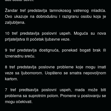
Žandar tref predstavlja tamnokosog vatrenog mladića.
Ovo ukazuje na dobrodušnu i razigranu osobu koja je
zaljubljena.
10 tref predstavlja poslovni uspeh. Moguća su nova
prijateljstva ili početak ljubavne veze.
9 tref predstavlja dostignuća, ponekad bogati brak ili
iznenadnu sreću.
8 tref predstavlja poslovne probleme koje mogu imati
veze sa ljubomorom. Uopšteno se smatra nepovoljnom
kartom.
7 tref predtsavlja poslovni uspeh, mada može biti
problema sa suprotnim polom. Promene u poslovanju se
mogu očekivati.