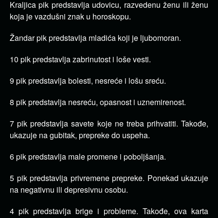
Kraljica pik predstavlja udovicu, razvedenu ženu ili ženu
koja je vazdušni znak u horoskopu.
Žandar pik predstavlja mladića koji je ljubomoran.
10 pik predstavlja zabrinutost i loše vesti.
9 pik predstavlja bolesti, nesreće i lošu sreću.
8 pik predstavlja nesreću, opasnost i uznemirenost.
7 pik predstavlja savete koje ne treba prihvatiti. Takođe,
ukazuje na gubitak, prepreke do uspeha.
6 pik predstavlja male promene i poboljšanja.
5 pik predstavlja privremene prepreke. Ponekad ukazuje
na negativnu ili depresivnu osobu.
4 pik predstavlja brige i probleme. Takođe, ova karta