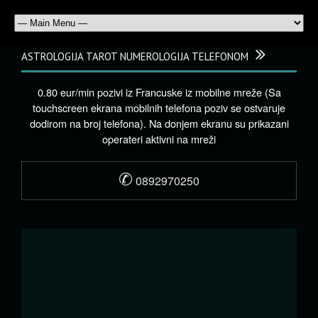
ASTROLOGIJA TAROT NUMEROLOGIJA TELEFONOM
0.80 eur/min pozivi iz Francuske iz mobilne mreže (Sa
touchscreen ekrana mobilnih telefona poziv se ostvaruje
dodirom na broj telefona). Na donjem ekranu su prikazani
operateri aktivni na mreži
✆
0892970250