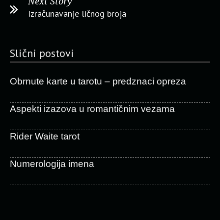
Next Story
Izračunavanje ličnog broja
Slični postovi
Obrnute karte u tarotu – predznaci opreza
Aspekti izazova u romantičnim vezama
Rider Waite tarot
Numerologija imena