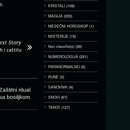
n.
KRISTALI
(109)
MAGIJA
(233)
MESEČNI HOROSKOP
(1)
MISTERIJE
(15)
ext Story
Non classifié(e)
(39)
h i zaštitu
NUMEROLOGIJA
(251)
PARANORMALNO
(5)
RUNE
(3)
SANOVNIK
(4)
Zaštitni ritual
sa bosiljkom
SNOVI
(67)
TAROT
(127)