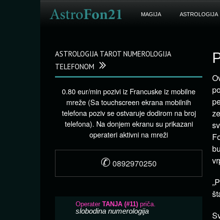
MAGIJA
ASTROLOGIJA
ASTROLOGIJA TAROT NUMEROLOGIJA
P
TELEFONOM
Ov
po
0.80 eur/min pozivi iz Francuske iz mobilne
pe
mreže (Sa touchscreen ekrana mobilnih
telefona poziv se ostvaruje dodirom na broj
ze
telefona). Na donjem ekranu su prikazani
sv
operateri aktivni na mreži
Fo
b
✆
vr
0892970250
„
št
Sv