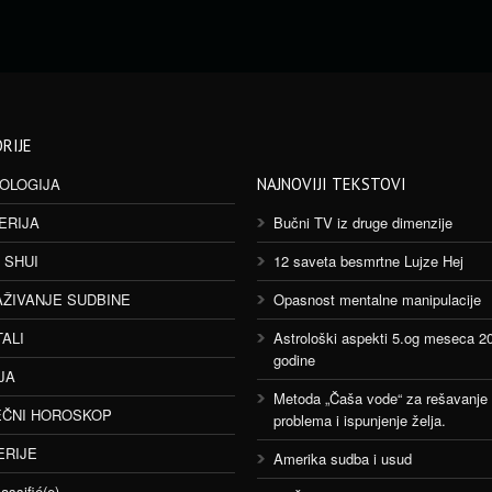
RIJE
OLOGIJA
NAJNOVIJI TEKSTOVI
ERIJA
Bučni TV iz druge dimenzije
 SHUI
12 saveta besmrtne Lujze Hej
AŽIVANJE SUDBINE
Opasnost mentalne manipulacije
TALI
Astrološki aspekti 5.og meseca 2
godine
JA
Metoda „Čaša vode“ za rešavanje
ČNI HOROSKOP
problema i ispunjenje želja.
ERIJE
Amerika sudba i usud
assifié(e)