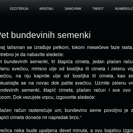
EZOTERIJA
KRISTALI
SANOVNIK
TAROT
NUMEROLO
et bundevinih semenki
aj talisman se izrađuje petkom, tokom mesečeve faze rasta.
trebno je da nabavite sledeće:
t bundevinih semenki, tri štapića cimeta, jedan plaćen raču
lenu svećicu, mirisno ulje od bosiljka ili cimeta i zelenu v
ećicu, na nju kapnite ulje od bosiljka ili cimeta, kao sim
kusirajte se na novac dok palite svećicu. Uzmite zelenu vr
undevinih semenki, štapić cimeta, plaćen račun i sve ovo
pcom. Dok vezujete vrpcu, izgovorite sledeće:
Plaćen račun rasterećuje um, bundevino seme povoljno je 
apići cimeta doneće mi napredak brzo.“
ećica neka bude upaljena devet minuta, a ovu bajalicu izgov