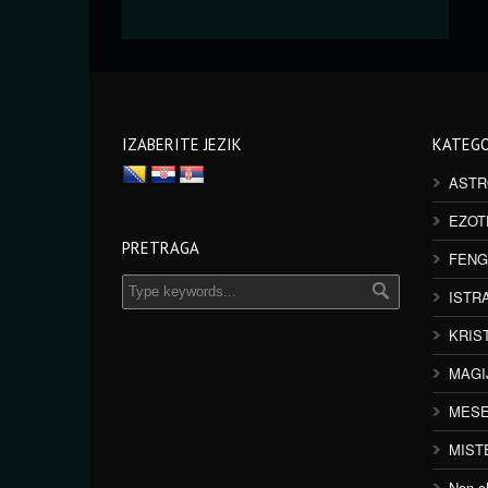
IZABERITE JEZIK
KATEGO
ASTR
EZOT
PRETRAGA
FENG
ISTR
KRIS
MAGI
MESE
MIST
Non cl