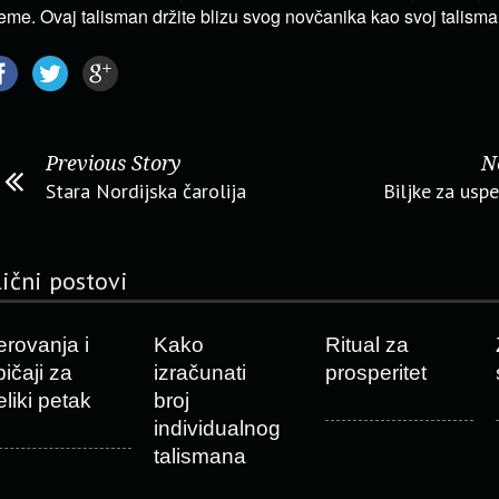
eme. Ovaj talisman držite blizu svog novčanika kao svoj talisma
Previous Story
N
Stara Nordijska čarolija
Biljke za uspe
lični postovi
erovanja i
Kako
Ritual za
bičaji za
izračunati
prosperitet
eliki petak
broj
individualnog
talismana