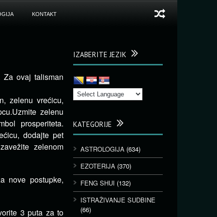
GIJA
KONTAKT
IZABERITE JEZIK
 Za ovaj talisman
n, zelenu vrećicu,
rpcu.Uzmite zelenu
bol prosperiteta.
KATEGORIJE
ećicu, dodajte pet
 zavežite zelenom
ASTROLOGIJA
(634)
EZOTERIJA
(370)
za nove postupke,
FENG SHUI
(132)
ISTRAŽIVANJE SUDBINE
(66)
orite 3 puta za to