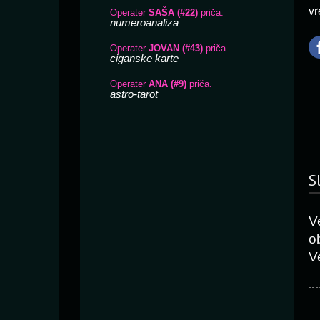
vr
S
V
o
V