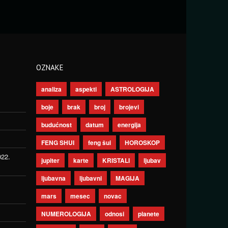
OZNAKE
analiza
aspekti
ASTROLOGIJA
boje
brak
broj
brojevi
budućnost
datum
energija
FENG SHUI
feng šui
HOROSKOP
022.
jupiter
karte
KRISTALI
ljubav
ljubavna
ljubavni
MAGIJA
mars
mesec
novac
NUMEROLOGIJA
odnosi
planete