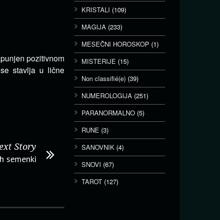
KRISTALI
(109)
MAGIJA
(233)
MESEČNI HOROSKOP
(1)
napunjen pozitivnom
MISTERIJE
(15)
se stavlja u lične
Non classifié(e)
(39)
NUMEROLOGIJA
(251)
PARANORMALNO
(5)
RUNE
(3)
ext Story
SANOVNIK
(4)
ih semenki
SNOVI
(67)
TAROT
(127)