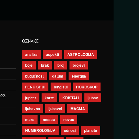
OZNAKE
analiza
aspekti
ASTROLOGIJA
boje
brak
broj
brojevi
budućnost
datum
energija
FENG SHUI
feng šui
HOROSKOP
022.
jupiter
karte
KRISTALI
ljubav
ljubavna
ljubavni
MAGIJA
mars
mesec
novac
NUMEROLOGIJA
odnosi
planete