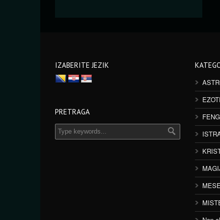
IZABERITE JEZIK
KATEGO
ASTR
EZOT
PRETRAGA
FENG
ISTR
KRIS
MAGI
MESE
MIST
Non cl