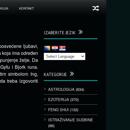
GIJA
KONTAKT
IZABERITE JEZIK
 posvećene ljubavi,
ja koja ima određen
spunjenje želje. Da
 Gyfu i Bjork runa.
stim simbolom Ing,
KATEGORIJE
da treba izgovoriti
ASTROLOGIJA
(634)
EZOTERIJA
(370)
FENG SHUI
(132)
ISTRAŽIVANJE SUDBINE
(66)