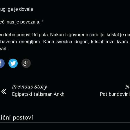
ugi ga je dovela
eći nas je povezala. “
o treba ponoviti tri puta. Nakon izgovorene čarolije, kristal je 
ubavnom energijom. Kada svećica dogori, kristal roze kvarc 
vari.
Previous Story
N
Egipatski talisman Ankh
Pet bundevin
lični postovi