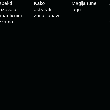
spekti
Kako
Magija rune
zazova u
aktivirati
lagu
omantičnim
zonu ljubavi
ezama