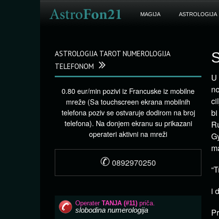
MAGIJA
ASTROLOGIJA
ASTROLOGIJA TAROT NUMEROLOGIJA
S
TELEFONOM
U 
no
0.80 eur/min pozivi iz Francuske iz mobilne
cil
mreže (Sa touchscreen ekrana mobilnih
telefona poziv se ostvaruje dodirom na broj
bi
telefona). Na donjem ekranu su prikazani
Ru
operateri aktivni na mreži
Gy
ma
✆
0892970250
“T
i 
Pr