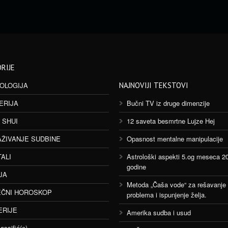
RIJE
OLOGIJA
NAJNOVIJI TEKSTOVI
ERIJA
Bučni TV iz druge dimenzije
 SHUI
12 saveta besmrtne Lujze Hej
AŽIVANJE SUDBINE
Opasnost mentalne manipulacije
TALI
Astrološki aspekti 5.og meseca 2
godine
JA
Metoda „Čaša vode“ za rešavanje
ČNI HOROSKOP
problema i ispunjenje želja.
ERIJE
Amerika sudba i usud
assifié(e)