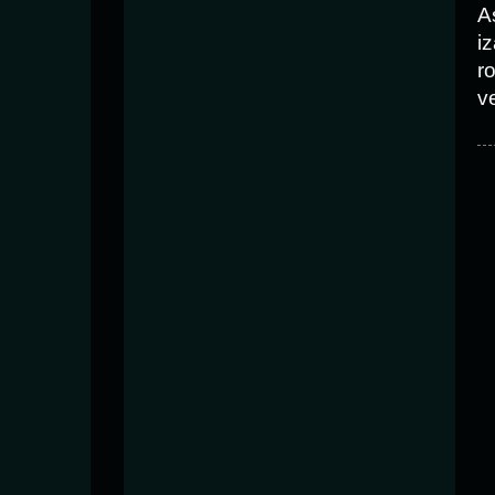
A
i
r
v