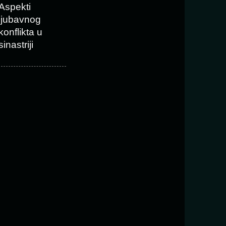
Aspekti
ljubavnog
konflikta u
sinastriji