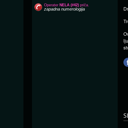
Dr
Tr
Ov
lj
st
S