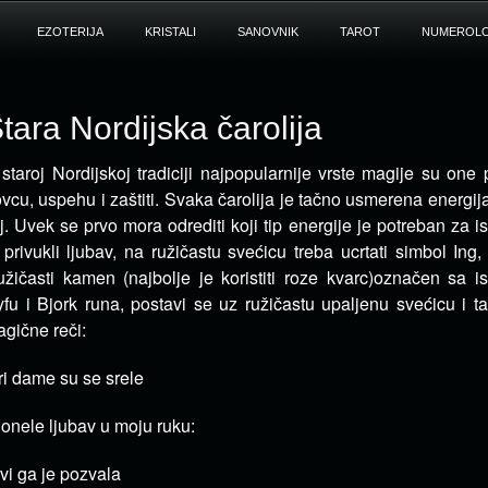
EZOTERIJA
KRISTALI
SANOVNIK
TAROT
NUMEROLO
tara Nordijska čarolija
staroj Nordijskoj tradiciji najpopularnije vrste magije su one
vcu, uspehu i zaštiti. Svaka čarolija je tačno usmerena energi
j.
Uvek se prvo mora odrediti koji tip energije je potreban za i
 privukli ljubav, na ružičastu svećicu treba ucrtati simbol Ing,
žičasti kamen (najbolje je koristiti roze kvarc)označen sa i
fu i Bjork runa, postavi se uz ružičastu upaljenu svećicu i ta
gične reči:
ri dame su se srele
donele ljubav u moju ruku:
vi ga je pozvala