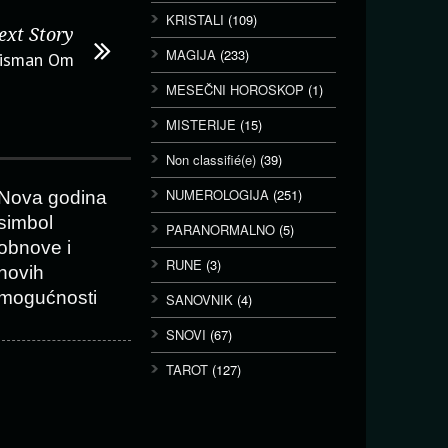
KRISTALI
(109)
ext Story
MAGIJA
(233)
alisman Om
MESEČNI HOROSKOP
(1)
MISTERIJE
(15)
Non classifié(e)
(39)
NUMEROLOGIJA
(251)
Nova godina
simbol
PARANORMALNO
(5)
obnove i
RUNE
(3)
novih
mogućnosti
SANOVNIK
(4)
SNOVI
(67)
TAROT
(127)