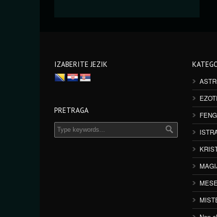
IZABERITE JEZIK
KATEGO
ASTR
EZOT
PRETRAGA
FENG
ISTR
KRIS
MAGI
MESE
MIST
Non cl