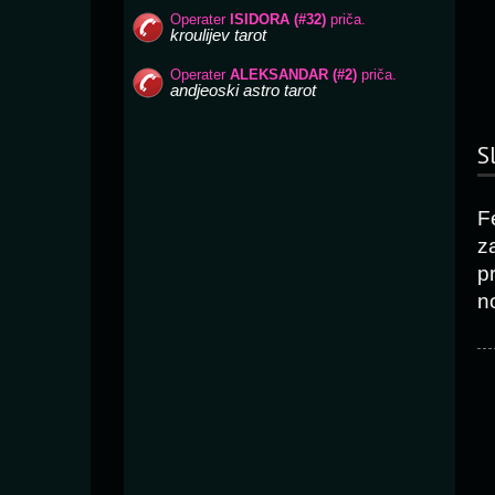
S
F
z
p
n