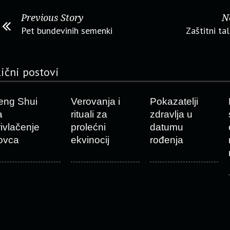
Previous Story
N
Pet bundevinih semenki
Zaštitni t
lični postovi
eng Shui
Verovanja i
Pokazatelji
a
rituali za
zdravlja u
rivlačenje
prolećni
datumu
ovca
ekvinocij
rođenja