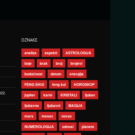
OZNAKE
analiza
aspekti
ASTROLOGIJA
boje
brak
broj
brojevi
budućnost
datum
energija
FENG SHUI
feng šui
HOROSKOP
022.
jupiter
karte
KRISTALI
ljubav
ljubavna
ljubavni
MAGIJA
mars
mesec
novac
NUMEROLOGIJA
odnosi
planete