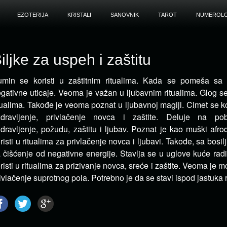
EZOTERIJA
KRISTALI
SANOVNIK
TAROT
NUMEROLO
iljke za uspeh i zaštitu
min se koristi u zaštitnim ritualima. Kada se pomeša sa s
gativne uticaje. Veoma je važan u ljubavnim ritualima.
Glog se 
tualima. Takođe je veoma poznat u ljubavnoj magiji. Cimet se kor
zdravljenje, privlačenje novca i zaštite. Deluje na pob
dravljenje, požudu, zaštitu i ljubav. Poznat je kao muški afrod
risti u ritualima za privlačenje novca i ljubavi. Takođe, sa bosil
 čišćenje od negativne energije. Stavlja se u uglove kuće radi 
risti u ritualima za prizivanje novca, sreće i zaštite. Veoma je 
ivlačenje suprotnog pola. Potrebno je da se stavi ispod jastuka r