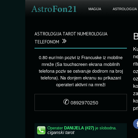
MAGIJA
ASTROLOGIJA
ASTROLOGIJA TAROT NUMEROLOGIJA
B
TELEFONOM
Ku
ne
0.80 eur/min pozivi iz Francuske iz mobilne
ri
mreže (Sa touchscreen ekrana mobilnih
telefona poziv se ostvaruje dodirom na broj
o
telefona). Na donjem ekranu su prikazani
oz
operateri aktivni na mreži
ko
za
✆
ko
0892970250
pr