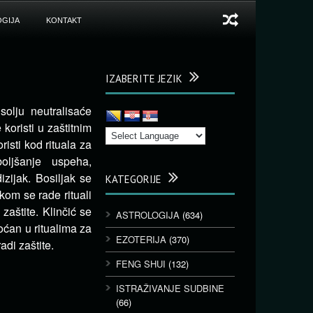
GIJA
KONTAKT
IZABERITE JEZIK
olju neutralisaće
koristi u zaštitnim
isti kod rituala za
oljšanje uspeha,
izijak. Bosiljak se
KATEGORIJE
jkom se rade rituali
zaštite. Klinčić se
ASTROLOGIJA
(634)
moćan u ritualima za
EZOTERIJA
(370)
adi zaštite.
FENG SHUI
(132)
ISTRAŽIVANJE SUDBINE
(66)