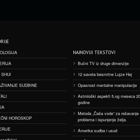
RIJE
OLOGIJA
NAJNOVIJI TEKSTOVI
ERIJA
Bučni TV iz druge dimenzije
 SHUI
12 saveta besmrtne Lujze Hej
AŽIVANJE SUDBINE
Opasnost mentalne manipulacije
TALI
Astrološki aspekti 5.og meseca 2
godine
JA
Metoda „Čaša vode“ za rešavanje
ČNI HOROSKOP
problema i ispunjenje želja.
ERIJE
Amerika sudba i usud
assifié(e)