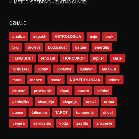
METOD “SREBRNO – ZLATNO SUNCE”
OZNAKE
analiza
aspekti
ASTROLOGIJA
boje
brak
broj
brojevi
budućnost
datum
energija
FENG SHUI
feng šui
HOROSKOP
jupiter
karte
KRISTALI
ljubav
ljubavna
ljubavni
MAGIJA
mars
mesec
novac
NUMEROLOGIJA
odnosi
planete
proricanje
ritual
saturn
simbol
simbolika
sinastrija
slaganje
snovi
sreća
sunce
talisman
TAROT
tumačenje
uticaj
venera
verovanja
voda
zaštita
značenje