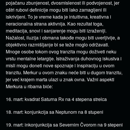
pojačanu zbunjenost, dvosmislenost ili podvojenost, jer
oštri rubovi definicije mogu biti lako zamagljeni ili
iskrivljeni. To je vreme kada je intuitivna, kreativna i
neracionalna strana aktivnija. Kao rezultat toga,
meditacija, snovi i sanjarenje mogu biti izraženiji.
Nažalost, iluzija i obmana takođe mogu biti uverljivije, a
objektivno razmišljanje bi se teže moglo održavati.
Mnoge osobe tokom ovog tranzita mogu doživeti neku
vrstu mentalne letargije. Istraživanja duhovnog iskustva i
misli mogu doneti nove spoznaje i inspiraciju u ovom
tranzitu. Merkur u ovom znaku neće biti u dugom tranzitu,
jer već krajem marta ulazi u znak ovna. Važni aspekti
Merkura u ribama biće:
16. mart: kvadrat Saturna Rx na 4 stepena strelca
18. mart: konjunkcija sa Neptunom na 8 stupeni
19. mart: inkonjunkcija sa Severnim Čvorom na 9 stepeni