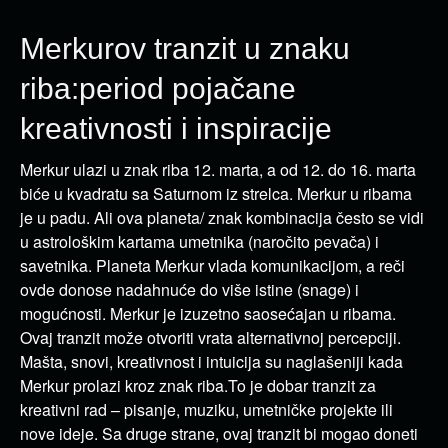
Merkurov tranzit u znaku
riba:period pojačane
kreativnosti i inspiracije
Merkur ulazi u znak riba 12. marta, a od 12. do 16. marta
biće u kvadratu sa Saturnom iz strelca. Merkur u ribama
je u padu. Ali ova planeta/ znak kombinacija često se vidi
u astrološkim kartama umetnika (naročito pevača) i
savetnika. Planeta Merkur vlada komunikacijom, a reči
ovde donose nadahnuće do više istine (snage) i
mogućnosti. Merkur je izuzetno saosećajan u ribama.
Ovaj tranzit može otvoriti vrata alternativnoj percepciji.
Mašta, snovi, kreativnost i intuicija su naglašeniji kada
Merkur prolazi kroz znak riba.To je dobar tranzit za
kreativni rad – pisanje, muziku, umetničke projekte ili
nove ideje. Sa druge strane, ovaj tranzit bi mogao doneti