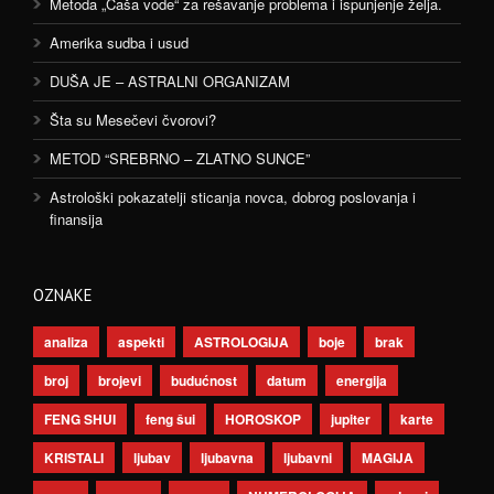
Metoda „Čaša vode“ za rešavanje problema i ispunjenje želja.
Amerika sudba i usud
DUŠA JE – ASTRALNI ORGANIZAM
Šta su Mesečevi čvorovi?
METOD “SREBRNO – ZLATNO SUNCE”
Astrološki pokazatelji sticanja novca, dobrog poslovanja i
finansija
OZNAKE
analiza
aspekti
ASTROLOGIJA
boje
brak
broj
brojevi
budućnost
datum
energija
FENG SHUI
feng šui
HOROSKOP
jupiter
karte
KRISTALI
ljubav
ljubavna
ljubavni
MAGIJA