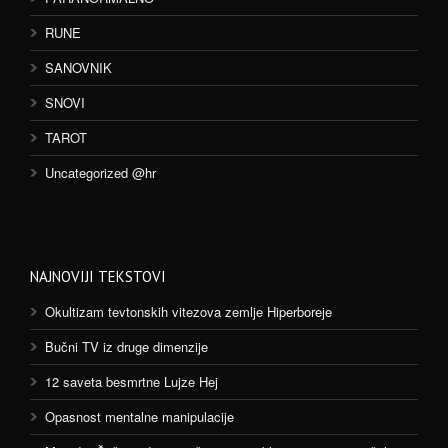
RUNE
SANOVNIK
SNOVI
TAROT
Uncategorized @hr
NAJNOVIJI TEKSTOVI
Okultizam tevtonskih vitezova zemlje Hiperboreje
Bučni TV iz druge dimenzije
12 saveta besmrtne Lujze Hej
Opasnost mentalne manipulacije