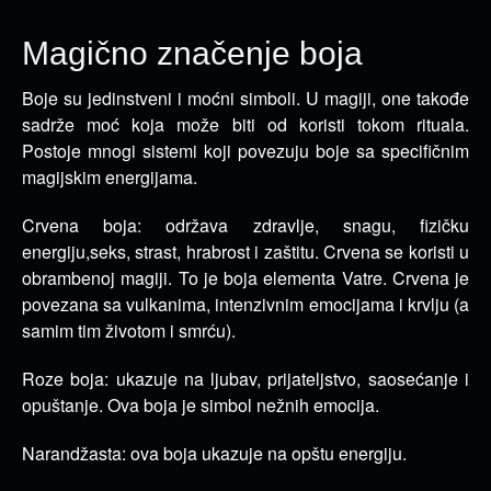
Magično značenje boja
Boje su jedinstveni i moćni simboli. U magiji, one takođe
sadrže moć koja može biti od koristi tokom rituala.
Postoje mnogi
sistemi koji povezuju boje sa specifičnim
magijskim energijama.
Crvena boja: održava zdravlje, snagu, fizičku
energiju,seks, strast, hrabrost i zaštitu. Crvena se koristi u
obrambenoj magiji. To je boja elementa Vatre. Crvena je
povezana sa vulkanima, intenzivnim emocijama i krvlju (a
samim tim životom i smrću).
Roze boja: ukazuje na ljubav, prijateljstvo, saosećanje i
opuštanje. Ova boja je simbol nežnih emocija.
Narandžasta: ova boja ukazuje na opštu energiju.