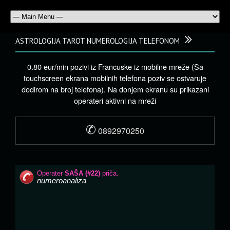
ASTROLOGIJA TAROT NUMEROLOGIJA TELEFONOM
0.80 eur/min pozivi iz Francuske iz mobilne mreže (Sa
touchscreen ekrana mobilnih telefona poziv se ostvaruje
dodirom na broj telefona). Na donjem ekranu su prikazani
operateri aktivni na mreži
✆
0892970250