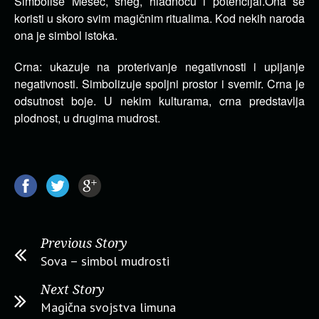
Simboliše Mesec, sneg, hladnoću i potencijal.Ona se
koristi u skoro svim magičnim ritualima. Kod nekih naroda
ona je simbol istoka.
Crna: ukazuje na proterivanje negativnosti i upijanje
negativnosti. Simbolizuje spoljni prostor i svemir. Crna je
odsutnost boje. U nekim kulturama, crna predstavlja
plodnost, u drugima mudrost.
Previous Story
Sova – simbol mudrosti
Next Story
Magična svojstva limuna