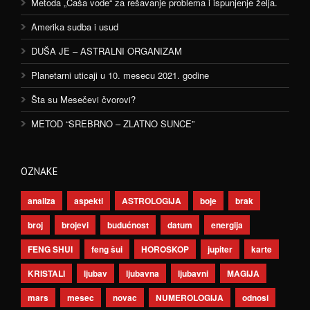
Metoda „Čaša vode“ za rešavanje problema i ispunjenje želja.
Amerika sudba i usud
DUŠA JE – ASTRALNI ORGANIZAM
Planetarni uticaji u 10. mesecu 2021. godine
Šta su Mesečevi čvorovi?
METOD “SREBRNO – ZLATNO SUNCE”
OZNAKE
analiza
aspekti
ASTROLOGIJA
boje
brak
broj
brojevi
budućnost
datum
energija
FENG SHUI
feng šui
HOROSKOP
jupiter
karte
KRISTALI
ljubav
ljubavna
ljubavni
MAGIJA
mars
mesec
novac
NUMEROLOGIJA
odnosi