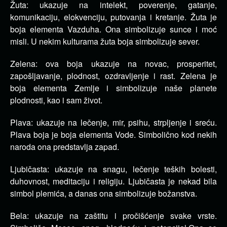
Žuta: ukazuje na intelekt, poverenje, gatanje,
komunikaciju, elokvenciju, putovanja i kretanje. Žuta je
boja elementa Vazduha. Ona simbolizuje sunce i moć
misli. U nekim kulturama žuta boja simbolizuje sever.
Zelena: ova boja ukazuje na novac, prosperitet,
zapošljavanje, plodnost, ozdravljenje i rast. Zelena je
boja elementa Zemlje i simbolizuje naše planete
plodnosti, kao i sam život.
Plava: ukazuje na lečenje, mir, psihu, strpljenje i sreću.
Plava boja je boja elementa Vode. Simbolično kod nekih
naroda ona predstavlja zapad.
Ljubičasta: ukazuje na snagu, lečenje teških bolesti,
duhovnost, meditaciju i religiju. Ljubičasta je nekad bila
simbol plemića, a danas ona simbolizuje božanstva.
Bela: ukazuje na zaštitu i pročišćenje svake vrste.