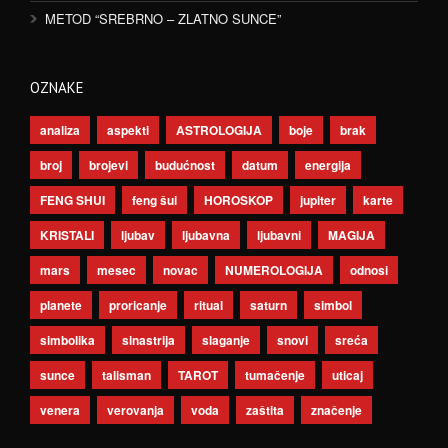
METOD “SREBRNO – ZLATNO SUNCE”
OZNAKE
analiza
aspekti
ASTROLOGIJA
boje
brak
broj
brojevi
budućnost
datum
energija
FENG SHUI
feng šui
HOROSKOP
jupiter
karte
KRISTALI
ljubav
ljubavna
ljubavni
MAGIJA
mars
mesec
novac
NUMEROLOGIJA
odnosi
planete
proricanje
ritual
saturn
simbol
simbolika
sinastrija
slaganje
snovi
sreća
sunce
talisman
TAROT
tumačenje
uticaj
venera
verovanja
voda
zaštita
značenje