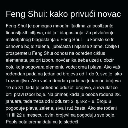
Feng Shui: kako privući novac
Feng Shui je pomogao mnogim ljudima za postizanje
finansijskih ciljeva, obilja i blagostanja. Za privlačenje
materijalnog blagostanja u Feng Shui – u koriste se tri
osnovne boje: zelena, ljubičasta i nijanse zlatne. Obilje i
prosperitet u Feng Shui odnosi na određen ciklus
elemenata, pa pri izboru novčanika treba uzeti u obzir
boju koja odgovara elementu vode: crna i plava. Ako vaš
rođendan pada na jedan od brojeva od 1 do 9, sve je lako
i razumljivo. Ako vaš rođendan pada na jedan od brojeva
10 do 31, tada je potrebno oduzeti brojeve, a rezultat će
biti pravi izbor boje. Na primer, kada je osoba rođena 28.
januara, tada treba od 8 oduzeti 2, tj. 8-2 = 6. Broju 6
pogoduje plava, zelena, siva i ružičasta. Ako ste rođeni
11 ili 22 u mesecu, ovim brojevima pogoduju sve boje.
Popis boja prema datumu je sledeći: