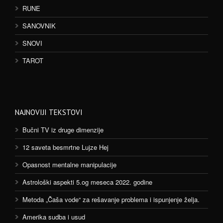
RUNE
SANOVNIK
SNOVI
TAROT
NAJNOVIJI TEKSTOVI
Bučni TV iz druge dimenzije
12 saveta besmrtne Lujze Hej
Opasnost mentalne manipulacije
Astrološki aspekti 5.og meseca 2022. godine
Metoda „Čaša vode“ za rešavanje problema i ispunjenje želja.
Amerika sudba i usud