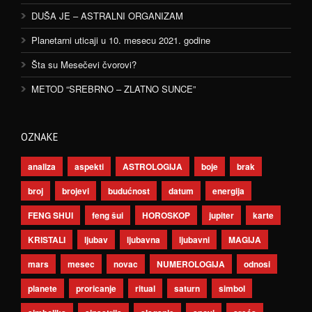
DUŠA JE – ASTRALNI ORGANIZAM
Planetarni uticaji u 10. mesecu 2021. godine
Šta su Mesečevi čvorovi?
METOD “SREBRNO – ZLATNO SUNCE”
OZNAKE
analiza
aspekti
ASTROLOGIJA
boje
brak
broj
brojevi
budućnost
datum
energija
FENG SHUI
feng šui
HOROSKOP
jupiter
karte
KRISTALI
ljubav
ljubavna
ljubavni
MAGIJA
mars
mesec
novac
NUMEROLOGIJA
odnosi
planete
proricanje
ritual
saturn
simbol