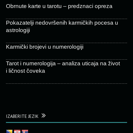
Obrnute karte u tarotu – predznaci opreza
Pokazatelji nedovršenih karmičkih pocesa u
astrologiji
Karmički brojevi u numerologiji
Tarot i numerologija – analiza uticaja na život
i ličnost čoveka
IZABERITE JEZIK