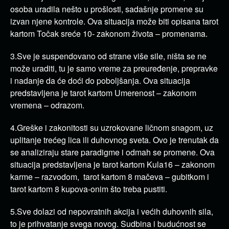
osoba uradila nešto u prošlosti, sadašnje promene su
izvan njene kontrole. Ova situacija može biti opisana tarot
kartom Točak sreće 10- zakonom života – promenama.
3.Sve je suspendovano od strane više sile, ništa se ne
može uraditi, tu je samo vreme za preuređenje, prepravke
i nadanje da će doći do poboljšanja. Ova situacija
predstavljena je tarot kartom Umerenost – zakonom
vremena – odrazom.
4.Greške i zakonitosti su uzrokovane ličnom snagom, uz
uplitanje trećeg lica ili duhovnog sveta. Ovo je trenutak da
se analiziraju stare paradigme i odmah se promene. Ova
situacija predstavljena je tarot kartom Kula16 – zakonom
karme – razvodom, tarot kartom 8 mačeva – gubitkom i
tarot kartom 8 kupova-onim što treba pustiti.
5.Sve dolazi od nepovratnih akcija i većih duhovnih sila,
to je prihvatanje svega novog. Sudbina i budućnost se