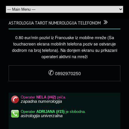
ASTROLOGIJA TAROT NUMEROLOGIJA TELEFONOM
0.80 eur/min pozivi iz Francuske iz mobilne mreže (Sa
touchscreen ekrana mobilnih telefona poziv se ostvaruje
dodirom na broj telefona). Na donjem ekranu su prikazani
operateri aktivni na mreži
✆
0892970250