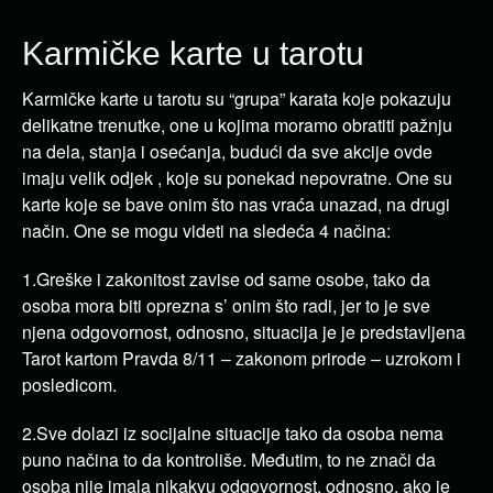
Karmičke karte u tarotu
Karmičke karte u tarotu su “grupa” karata koje pokazuju
delikatne trenutke, one u kojima moramo obratiti pažnju
na dela, stanja i osećanja, budući da sve akcije ovde
imaju velik odjek , koje su ponekad nepovratne. One su
karte koje se bave onim što nas vraća unazad, na drugi
način. One se mogu videti na sledeća 4 načina:
1.Greške i zakonitost zavise od same osobe, tako da
osoba mora biti oprezna s’ onim što radi, jer to je sve
njena odgovornost, odnosno, situacija je je predstavljena
Tarot kartom Pravda 8/11 – zakonom prirode – uzrokom i
posledicom.
2.Sve dolazi iz socijalne situacije tako da osoba nema
puno načina to da kontroliše. Međutim, to ne znači da
osoba nije imala nikakvu odgovornost, odnosno, ako je