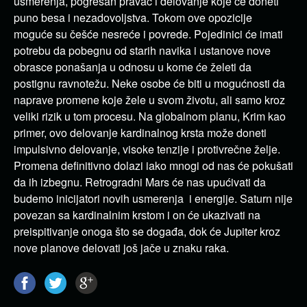
usmerenja, pogrešan pravac i delovanje koje će doneti
puno besa i nezadovoljstva. Tokom ove opozicije
moguće su češće nesreće i povrede. Pojedinici će imati
potrebu da pobegnu od starih navika i ustanove nove
obrasce ponašanja u odnosu u kome će želeti da
postignu ravnotežu. Neke osobe će biti u mogućnosti da
naprave promene koje žele u svom životu, ali samo kroz
veliki rizik u tom procesu. Na globalnom planu, Krim kao
primer, ovo delovanje kardinalnog krsta može doneti
impulsivno delovanje, visoke tenzije i protivrečne želje.
Promena definitivno dolazi iako mnogi od nas će pokušati
da ih izbegnu. Retrogradni Mars će nas upućivati da
budemo inicijatori novih usmerenja i energije. Saturn nije
povezan sa kardinalnim krstom i on će ukazivati na
preispitivanje onoga što se događa, dok će Jupiter kroz
nove planove delovati još jače u znaku raka.