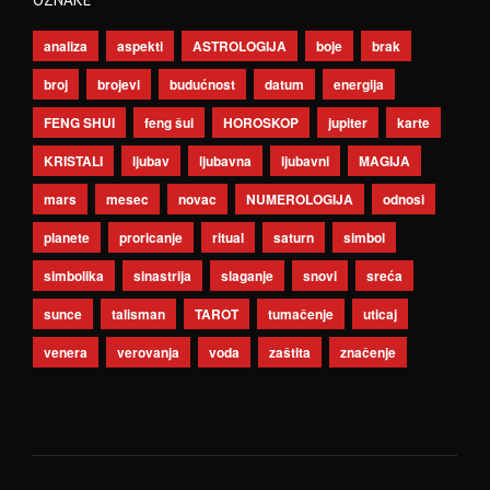
analiza
aspekti
ASTROLOGIJA
boje
brak
broj
brojevi
budućnost
datum
energija
FENG SHUI
feng šui
HOROSKOP
jupiter
karte
KRISTALI
ljubav
ljubavna
ljubavni
MAGIJA
mars
mesec
novac
NUMEROLOGIJA
odnosi
planete
proricanje
ritual
saturn
simbol
simbolika
sinastrija
slaganje
snovi
sreća
sunce
talisman
TAROT
tumačenje
uticaj
venera
verovanja
voda
zaštita
značenje