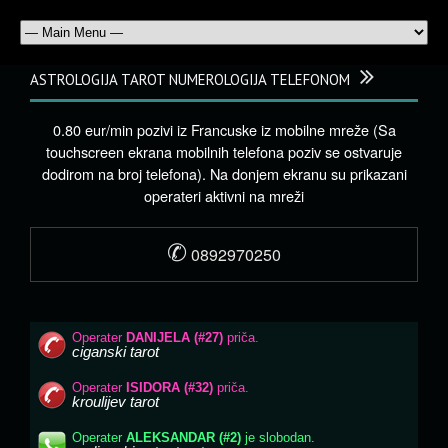
ASTROLOGIJA TAROT NUMEROLOGIJA TELEFONOM
0.80 eur/min pozivi iz Francuske iz mobilne mreže (Sa
touchscreen ekrana mobilnih telefona poziv se ostvaruje
dodirom na broj telefona). Na donjem ekranu su prikazani
operateri aktivni na mreži
✆
0892970250