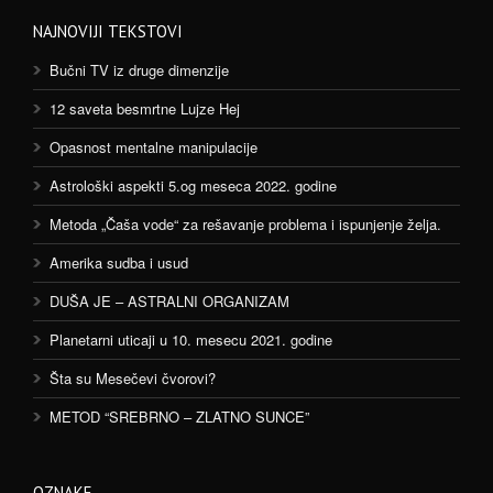
NAJNOVIJI TEKSTOVI
Bučni TV iz druge dimenzije
12 saveta besmrtne Lujze Hej
Opasnost mentalne manipulacije
Astrološki aspekti 5.og meseca 2022. godine
Metoda „Čaša vode“ za rešavanje problema i ispunjenje želja.
Amerika sudba i usud
DUŠA JE – ASTRALNI ORGANIZAM
Planetarni uticaji u 10. mesecu 2021. godine
Šta su Mesečevi čvorovi?
METOD “SREBRNO – ZLATNO SUNCE”
OZNAKE