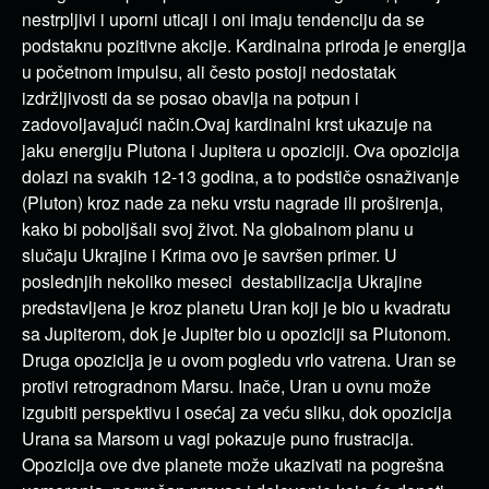
nestrpljivi i uporni uticaji i oni imaju tendenciju da se
podstaknu pozitivne akcije. Kardinalna priroda je energija
u početnom impulsu, ali često postoji nedostatak
izdržljivosti da se posao obavlja na potpun i
zadovoljavajući način.Ovaj kardinalni krst ukazuje na
jaku energiju Plutona i Jupitera u opoziciji. Ova opozicija
dolazi na svakih 12-13 godina, a to podstiče osnaživanje
(Pluton) kroz nade za neku vrstu nagrade ili proširenja,
kako bi poboljšali svoj ​​život. Na globalnom planu u
slučaju Ukrajine i Krima ovo je savršen primer. U
poslednjih nekoliko meseci destabilizacija Ukrajine
predstavljena je kroz planetu Uran koji je bio u kvadratu
sa Jupiterom, dok je Jupiter bio u opoziciji sa Plutonom.
Druga opozicija je u ovom pogledu vrlo vatrena. Uran se
protivi retrogradnom Marsu. Inače, Uran u ovnu može
izgubiti perspektivu i osećaj za veću sliku, dok opozicija
Urana sa Marsom u vagi pokazuje puno frustracija.
Opozicija ove dve planete može ukazivati na pogrešna