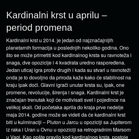
Kardinalni krst u aprilu –
period promena
Kardinalni krst u 2014. je jedan od najznačajnijih
planetarnih formacija u poslednjih nekoliko godina. Ono
što se može primetiti kod kardinalnog krsta su ravnoteža i
snaga, dve opozicije i 4 kvadrata uredno raspoređena.
Jedan uticaj igra protiv drugih i kada su stvari u ravnoteži
onda je to dovoljno da priroda kaže kako će stabilnost na
kraju ipak doći. Glavni igrači unutar krsta su, ipak, one
promene, revolucije, širenja i snaga. Kardinalni krst je
značajan trenutak koji će motivisati svet i pojedince na
velikoj skali. Od početaka aprila do kraja prve nedelje
maja 2014. godine može se videti da će kardinalni krst
biti u kulminaciji – Pluton u Jarcu u opoziciji sa Jupiterom
iz raka i Uran u Ovnu u opoziciji sa retrogradnim Marsom
u Vagi. Kao opšte pravilo kod kardinalnog krsta, postoje