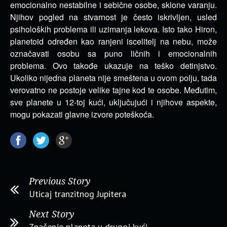
emocionalno nestabilne i sebične osobe, sklone varanju.
Njihov pogled na stvarnost je često iskrivljen, usled
psiholoških problema ili uzimanja lekova. Isto tako Hiron,
planetoid određen kao ranjeni iscelitelj na nebu, može
označavati osobu sa puno ličnih i emocionalnih
problema. Ovo takođe ukazuje na teško detinjstvo.
Ukoliko nijedna planeta nije smeštena u ovom polju, tada
verovatno ne postoje velike tajne kod te osobe. Međutim,
sve planete u 12-toj kući, uključujući i njihove aspekte,
mogu pokazati glavne izvore poteškoća.
Previous Story
Uticaj tranzitnog Jupitera
Next Story
Značenje planeta u drugoj kući