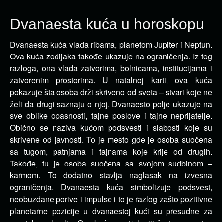
Dvanaesta kuća u horoskopu
Dvanaesta kuća vlada ribama, planetom Jupiter i Neptun.
Ova kuća zodijaka takođe ukazuje na ograničenja.
Iz tog
razloga, ona vlada zatvorima, bolnicama, institucijama i
zatvorenim prostorima. U natalnoj karti, ova kuća
pokazuje šta osoba drži skriveno od sveta – stvari koje ne
želi da drugi saznaju o njoj. Dvanaesto polje ukazuje na
sve oblike opasnosti, tajne poslove i tajne neprijatelje.
Obično se naziva kućom podsvesti i slabosti koje su
skrivene od javnosti. To je mesto gde je osoba suočena
sa tugom, patnjama i tajnama koje krije od drugih.
Takođe, tu je osoba suočena sa svojom sudbinom –
karmom. To dodatno stavlja naglasak na izvesna
ograničenja. Dvanaesta kuća simbolizuje podsvest,
neobuzdane porive i impulse i to je razlog zašto pozitivne
planetarne pozicije u dvanaestoj kući su presudne za