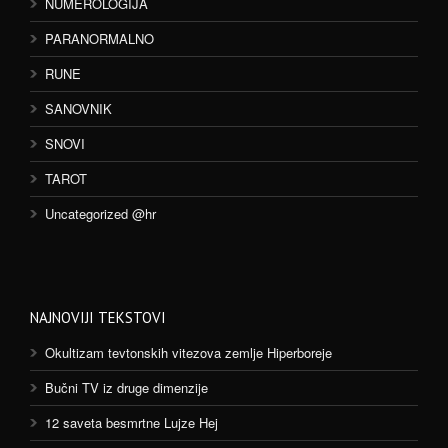
NUMEROLOGIJA
PARANORMALNO
RUNE
SANOVNIK
SNOVI
TAROT
Uncategorized @hr
NAJNOVIJI TEKSTOVI
Okultizam tevtonskih vitezova zemlje Hiperboreje
Bučni TV iz druge dimenzije
12 saveta besmrtne Lujze Hej