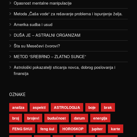
Opasnost mentalne manipulacije
Metoda „Čaša vode“ za rešavanje problema i ispunjenje želja.
Amerika sudba i usud
DUŠA JE – ASTRALNI ORGANIZAM
Šta su Mesečevi čvorovi?
METOD “SREBRNO – ZLATNO SUNCE”
Astrološki pokazatelji sticanja novca, dobrog poslovanja i
finansija
OZNAKE
analiza
aspekti
ASTROLOGIJA
boje
brak
broj
brojevi
budućnost
datum
energija
FENG SHUI
feng šui
HOROSKOP
jupiter
karte