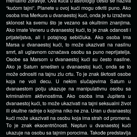
mentalno zdravlje. Ova kuća u astrologiji često se naziva
“kućom tajni”. Planete u ovoj kući mogu otkriti puno. Ako
osoba ima Merkura u dvanaestoj kući, onda je tu izražena
sklonost ka svemu što je vezano sa okultnim znanjima.
Ako imate Veneru u dvanaestoj kući, to je znak odanosti i
prijateljstva, ali i potajnog sebičluka. Ako osoba ima
Marsa u dvanaestoj kući, to može ukazivati na nasilnu
smrt, ali uglavnom označava osobu sa puno neprijatelja.
Osobe sa Marsom u dvanaestoj kući su često nasilne.
Ako je Saturn smešten u dvanaestoj kući, onda se to
može odnositi na tajnu zlu crtu. To je znak škrtosti osobe
koja ne voli decu. U nekim slučajevima Saturn u
dvanaestom polju ukazuje na manipulativnu osobu sa
kriminalnim aktivnostima. Ako osoba ima Jupitera u
dvanaestoj kući, to može ukazivati na tajni seksualni život
ili okultne radnje o kojima niko ne zna. Uran u dvanaestoj
kući može ukazivati na osobu koja ima strah od promena.
To je znak ekscentričnosti. Neptun u dvanaestoj kući
ukazuje na osobu sa tajnim porocima. Takođe predstavlja