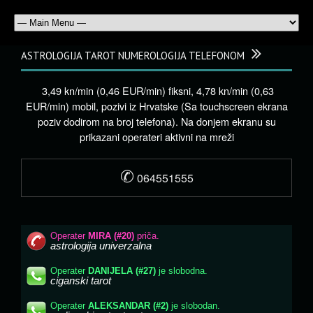
ASTROLOGIJA TAROT NUMEROLOGIJA TELEFONOM
3,49 kn/min (0,46 EUR/min) fiksni, 4,78 kn/min (0,63
EUR/min) mobil, pozivi iz Hrvatske (Sa touchscreen ekrana
poziv dodirom na broj telefona). Na donjem ekranu su
prikazani operateri aktivni na mreži
✆
064551555