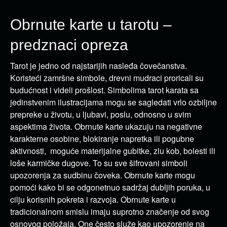
Obrnute karte u tarotu –
predznaci opreza
Tarot je jedno od najstarijih nasleđa čovečanstva.
Koristeći zamršne simbole, drevni mudraci proricali su
budućnost i videli prošlost. Simbolima tarot karata sa
jedinstvenim ilustracijama mogu se sagledati vrlo ozbiljne
prepreke u životu, u ljubavi, poslu, odnosno u svim
aspektima života. Obrnute karte ukazuju na negativne
karakterne osobine, blokiranje napretka ili pogubne
aktivnosti, moguće materijalne gubitke, zlu kob, bolesti ili
loše karmičke dugove. To su sve šifrovani simboli
upozorenja za sudbinu čoveka. Obrnute karte mogu
pomoći kako bi se odgonetnuo sadržaj dubljih poruka, u
cilju korisnih pokreta i razvoja. Obrnute karte u
tradicionalnom smislu imaju suprotno značenje od svog
osnovog položaja. One često služe kao upozorenje na