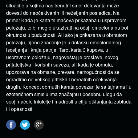
situacije u kojima naš trenutni smer delovanja može
dovesti do neočekivanih ili neželjenih posledica. Na
primer Kada je karta tri mačeva prikazana u uspravnom
položaju, to bi moglo ukazivati ​​na očaj, emocionalnu bol i
okrutnost u budućnosti. Ali ako je prikazana u obrnutom
položaju, njeno značenje je u dolasku emocionalnog
isceljenja i kraja patnje. Tarot karta 3 kupova, u
uspravnom položaju, nagoveštaj je proslave, novog
prijateljstva i korisnih saveza, ali kada je obrnuta,
upozorava na obmane, prevare, nemogućnost da se
ogradimo od velikog pritiska i nerealnih očekivanja
drugih. Koncept obrnutih karata povezan je sa tajnama i u
ezoteričnom smislu ima značajnu i posebnu ulogu da
spoji načelo intuicije i mudrosti u cilju otklanjanja zabluda
ili opasnosti.