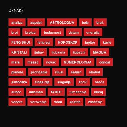
OZNAKE
analiza
aspekti
ASTROLOGIJA
boje
brak
broj
brojevi
budućnost
datum
energija
FENG SHUI
feng šui
HOROSKOP
jupiter
karte
KRISTALI
ljubav
ljubavna
ljubavni
MAGIJA
mars
mesec
novac
NUMEROLOGIJA
odnosi
planete
proricanje
ritual
saturn
simbol
simbolika
sinastrija
slaganje
snovi
sreća
sunce
talisman
TAROT
tumačenje
uticaj
venera
verovanja
voda
zaštita
značenje