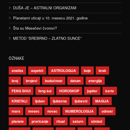
DUŠA JE – ASTRALNI ORGANIZAM
Planetarni uticaji u 10. mesecu 2021. godine
Šta su Mesečevi čvorovi?
METOD “SREBRNO – ZLATNO SUNCE”
OZNAKE
analiza
aspekti
ASTROLOGIJA
boje
brak
broj
brojevi
budućnost
datum
energija
FENG SHUI
feng šui
HOROSKOP
jupiter
karte
KRISTALI
ljubav
ljubavna
ljubavni
MAGIJA
mars
mesec
novac
NUMEROLOGIJA
odnosi
planete
proricanje
ritual
saturn
simbol