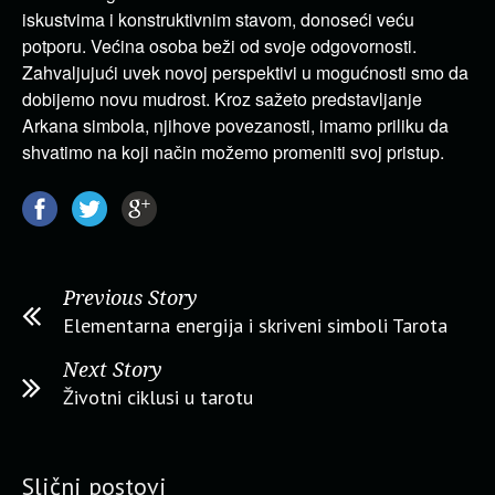
iskustvima i konstruktivnim stavom, donoseći veću
potporu. Većina osoba beži od svoje odgovornosti.
Zahvaljujući uvek novoj perspektivi u mogućnosti smo da
dobijemo novu mudrost. Kroz sažeto predstavljanje
Arkana simbola, njihove povezanosti, imamo priliku da
shvatimo na koji način možemo promeniti svoj pristup.
Previous Story
Elementarna energija i skriveni simboli Tarota
Next Story
Životni ciklusi u tarotu
Slični postovi