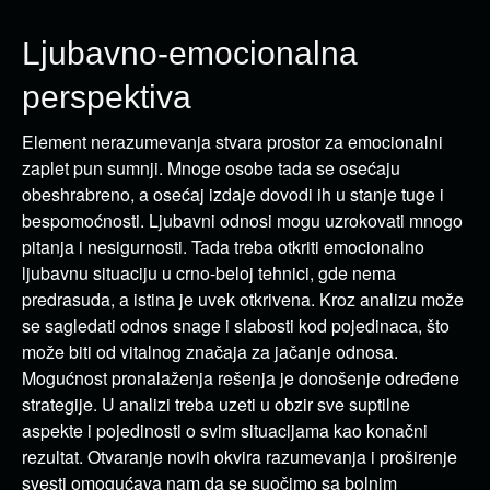
Ljubavno-emocionalna
perspektiva
Element nerazumevanja stvara prostor za emocionalni
zaplet pun sumnji. Mnoge osobe tada se osećaju
obeshrabreno, a osećaj izdaje dovodi ih u stanje tuge i
bespomoćnosti. Ljubavni odnosi mogu uzrokovati mnogo
pitanja i nesigurnosti. Tada treba otkriti emocionalno
ljubavnu situaciju u crno-beloj tehnici, gde nema
predrasuda, a istina je uvek otkrivena. Kroz analizu može
se sagledati odnos snage i slabosti kod pojedinaca, što
može biti od vitalnog značaja za jačanje odnosa.
Mogućnost pronalaženja rešenja je donošenje određene
strategije. U analizi treba uzeti u obzir sve suptilne
aspekte i pojedinosti o svim situacijama kao konačni
rezultat. Otvaranje novih okvira razumevanja i proširenje
svesti omogućava nam da se suočimo sa bolnim