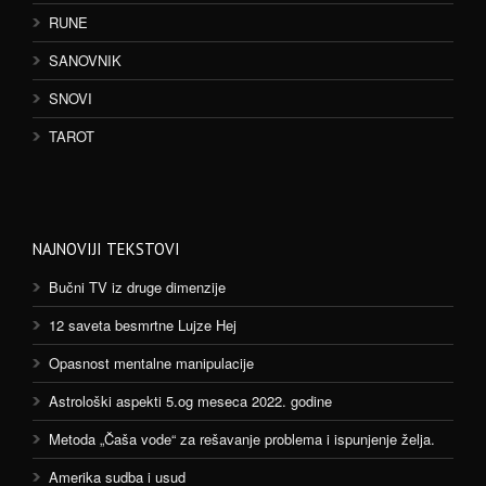
RUNE
SANOVNIK
SNOVI
TAROT
NAJNOVIJI TEKSTOVI
Bučni TV iz druge dimenzije
12 saveta besmrtne Lujze Hej
Opasnost mentalne manipulacije
Astrološki aspekti 5.og meseca 2022. godine
Metoda „Čaša vode“ za rešavanje problema i ispunjenje želja.
Amerika sudba i usud