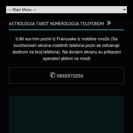
ASTROLOGIJA TAROT NUMEROLOGIJA TELEFONOM
0.80 eur/min pozivi iz Francuske iz mobilne mreže (Sa
touchscreen ekrana mobilnih telefona poziv se ostvaruje
dodirom na broj telefona). Na donjem ekranu su prikazani
operateri aktivni na mreži
✆
0892970250