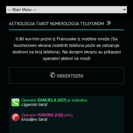
ASTROLOGIJA TAROT NUMEROLOGIJA TELEFONOM
0.80 eur/min pozivi iz Francuske iz mobilne mreže (Sa
touchscreen ekrana mobilnih telefona poziv se ostvaruje
dodirom na broj telefona). Na donjem ekranu su prikazani
operateri aktivni na mreži
✆
0892970250