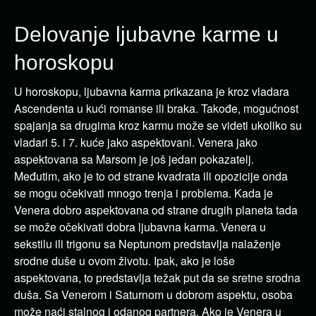
Delovanje ljubavne karme u
horoskopu
U horoskopu, ljubavna karma prikazana je kroz vladara
Ascendenta u kući romanse ili braka. Takođe, mogućnost
spajanja sa drugima kroz karmu može se videti ukoliko su
vladari 5. i 7. kuće jako aspektovani. Venera jako
aspektovana sa Marsom je još jedan pokazatelj.
Međutim, ako je to od strane kvadrata ili opozicije onda
se mogu očekivati mnogo trenja i problema. Kada je
Venera dobro aspektovana od strane drugih planeta tada
se može očekivati dobra ljubavna karma. Venera u
sekstilu ili trigonu sa Neptunom predstavlja nalaženje
srodne duše u ovom životu. Ipak, ako je loše
aspektovana, to predstavlja težak put da se sretne srodna
duša. Sa Venerom i Saturnom u dobrom aspektu, osoba
može naći stalnog i odanog partnera. Ako je Venera u