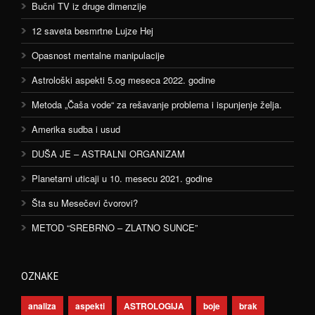
Bučni TV iz druge dimenzije
12 saveta besmrtne Lujze Hej
Opasnost mentalne manipulacije
Astrološki aspekti 5.og meseca 2022. godine
Metoda „Čaša vode“ za rešavanje problema i ispunjenje želja.
Amerika sudba i usud
DUŠA JE – ASTRALNI ORGANIZAM
Planetarni uticaji u 10. mesecu 2021. godine
Šta su Mesečevi čvorovi?
METOD “SREBRNO – ZLATNO SUNCE”
OZNAKE
analiza
aspekti
ASTROLOGIJA
boje
brak