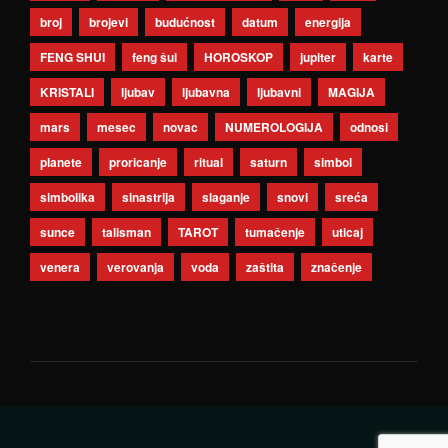
broj
brojevi
budućnost
datum
energija
FENG SHUI
feng šui
HOROSKOP
jupiter
karte
KRISTALI
ljubav
ljubavna
ljubavni
MAGIJA
mars
mesec
novac
NUMEROLOGIJA
odnosi
planete
proricanje
ritual
saturn
simbol
simbolika
sinastrija
slaganje
snovi
sreća
sunce
talisman
TAROT
tumačenje
uticaj
venera
verovanja
voda
zaštita
značenje