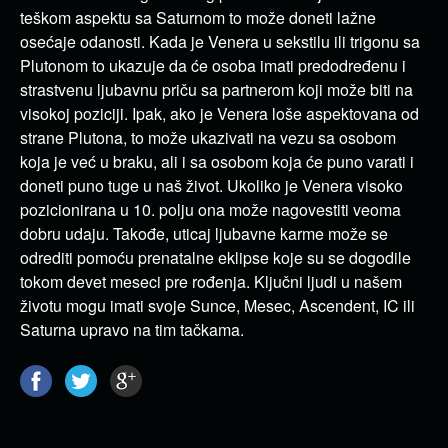
teškom aspektu sa Saturnom to može doneti lažne
osećaje odanosti. Kada je Venera u sekstilu ili trigonu sa
Plutonom to ukazuje da će osoba imati predodređenu i
strastvenu ljubavnu priču sa partnerom koji može biti na
visokoj poziciji. Ipak, ako je Venera loše aspektovana od
strane Plutona, to može ukazivati na vezu sa osobom
koja je već u braku, ali i sa osobom koja će puno varati i
doneti puno tuge u naš život. Ukoliko je Venera visoko
pozicionirana u 10. polju ona može nagovestiti veoma
dobru udaju. Takođe, uticaj ljubavne karme može se
odrediti pomoću prenatalne eklipse koje su se dogodile
tokom devet meseci pre rođenja. Ključni ljudi u našem
životu mogu imati svoje Sunce, Mesec, Ascendent, IC ili
Saturna upravo na tim tačkama.