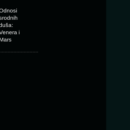
Odnosi
srodnih
duša:
Venera i
Mars