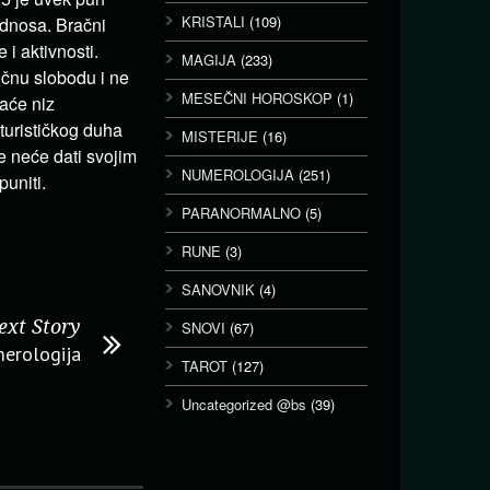
KRISTALI
(109)
odnosa. Bračni
i aktivnosti.
MAGIJA
(233)
ličnu slobodu i ne
MESEČNI HOROSKOP
(1)
aće niz
nturističkog duha
MISTERIJE
(16)
e neće dati svojim
NUMEROLOGIJA
(251)
uniti.
PARANORMALNO
(5)
RUNE
(3)
SANOVNIK
(4)
ext Story
SNOVI
(67)
merologija
TAROT
(127)
Uncategorized @bs
(39)