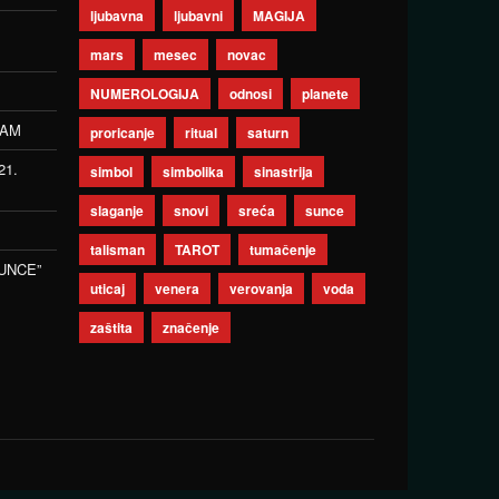
ljubavna
ljubavni
MAGIJA
mars
mesec
novac
NUMEROLOGIJA
odnosi
planete
ZAM
proricanje
ritual
saturn
21.
simbol
simbolika
sinastrija
slaganje
snovi
sreća
sunce
talisman
TAROT
tumačenje
UNCE”
uticaj
venera
verovanja
voda
zaštita
značenje