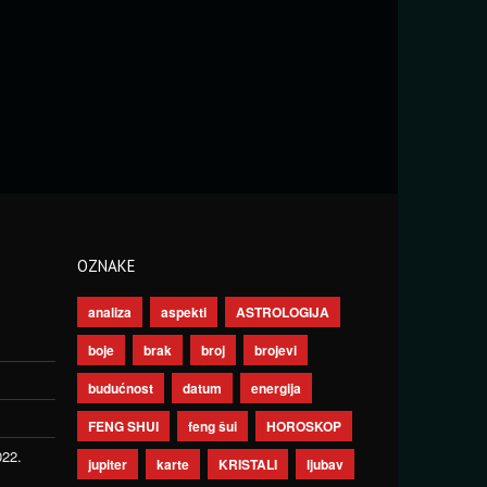
OZNAKE
analiza
aspekti
ASTROLOGIJA
boje
brak
broj
brojevi
budućnost
datum
energija
FENG SHUI
feng šui
HOROSKOP
022.
jupiter
karte
KRISTALI
ljubav