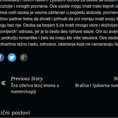
anzicije i mnogih promena. Ove osobe mogu imati malo trajnih 
nos ovih osoba je veoma zahtevan u pogledu slobode, promene 
ihov partner treba da shvati i prihvati da oni moraju imati svoju 
gu bez nje. Osoba sa brojem 5 će imati mnogo veze i doživljav
lomljenih” odnosa, jer je to često deo njihove staze. Oni su ava
 području romantike i žele da imaju što više iskustva. Ove osob
rtnerima lažnu nadu, odnosno, obećanja koja ne nameravaju isp
Previous Story
N
Šta otkriva broj imena u
Bračna i ljubavna nu
numerologiji
lični postovi