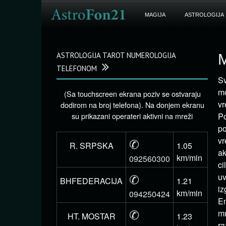
MAGIJA
ASTROLOGIJA
ASTROLOGIJA TAROT NUMEROLOGIJA
M
TELEFONOM
Sv
mo
(Sa touchscreen ekrana poziv se ostvaraju
vr
dodirom na broj telefona). Na donjem ekranu
su prikazani operateri aktivni na mreži
Po
po
✆
vr
R. SRPSKA
1.05
ak
km/min
092560300
ci
✆
uv
BHFEDERACIJA
1.21
iz
km/min
094250424
En
✆
mn
HT. MOSTAR
1.23
ra