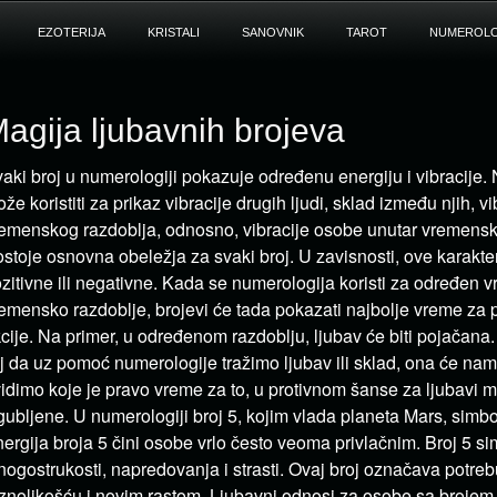
EZOTERIJA
KRISTALI
SANOVNIK
TAROT
NUMEROLO
agija ljubavnih brojeva
aki broj u numerologiji pokazuje određenu energiju i vibracije.
že koristiti za prikaz vibracije drugih ljudi, sklad između njih, vi
emenskog razdoblja, odnosno, vibracije osobe unutar vremensk
stoje osnovna obeležja za svaki broj. U zavisnosti, ove karakte
zitivne ili negativne. Kada se numerologija koristi za određen v
emensko razdoblje, brojevi će tada pokazati najbolje vreme za
cije. Na primer, u određenom razdoblju, ljubav će biti pojačana.
lj da uz pomoć numerologije tražimo ljubav ili sklad, ona će na
idimo koje je pravo vreme za to, u protivnom šanse za ljubavi m
gubljene. U numerologiji broj 5, kojim vlada planeta Mars, simbol
ergija broja 5 čini osobe vrlo često veoma privlačnim. Broj 5 si
ogostrukosti, napredovanja i strasti. Ovaj broj označava potr
znolikošću i novim rastom. Ljubavni odnosi za osobe sa brojem