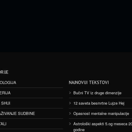
RIJE
OLOGIJA
NAJNOVIJI TEKSTOVI
ERIJA
Bučni TV iz druge dimenzije
 SHUI
12 saveta besmrtne Lujze Hej
AŽIVANJE SUDBINE
Opasnost mentalne manipulacije
TALI
Astrološki aspekti 5.og meseca 2
godine