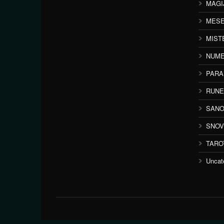
MAGI
MESE
MIST
NUME
PAR
RUNE
SANO
SNOV
TARO
Uncat