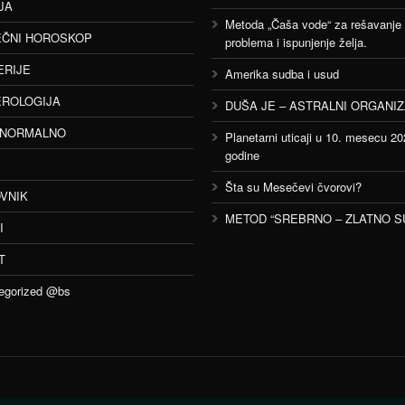
JA
Metoda „Čaša vode“ za rešavanje
ČNI HOROSKOP
problema i ispunjenje želja.
ERIJE
Amerika sudba i usud
ROLOGIJA
DUŠA JE – ASTRALNI ORGANI
ANORMALNO
Planetarni uticaji u 10. mesecu 20
godine
Šta su Mesečevi čvorovi?
VNIK
METOD “SREBRNO – ZLATNO S
I
T
egorized @bs