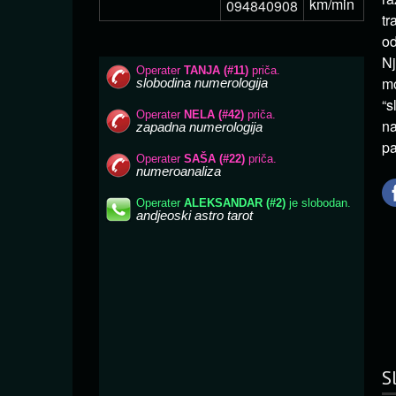
km/min
094840908
tr
od
Nj
mo
“s
na
pa
S