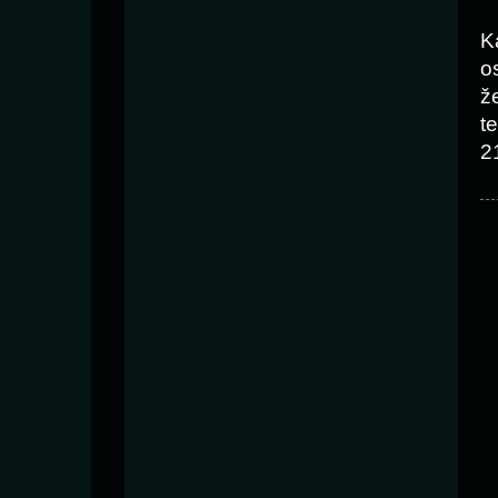
K
o
ž
t
2