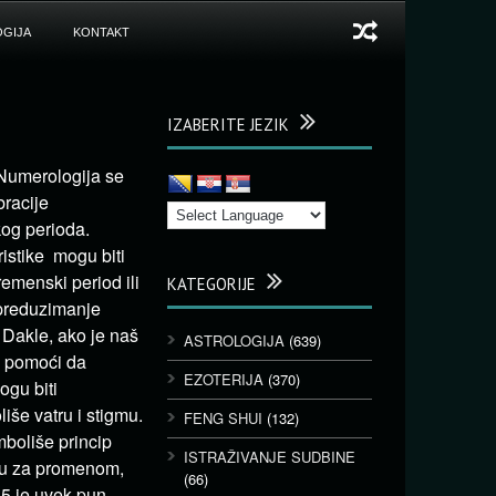
GIJA
KONTAKT
IZABERITE JEZIK
 Numerologija se
bracije
og perioda.
ristike mogu biti
remenski period ili
KATEGORIJE
 preduzimanje
 Dakle, ako je naš
ASTROLOGIJA
(639)
m pomoći da
EZOTERIJA
(370)
ogu biti
iše vatru i stigmu.
FENG SHUI
(132)
mboliše princip
ISTRAŽIVANJE SUDBINE
ebu za promenom,
(66)
 5 je uvek pun