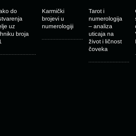
ako do
Karmički
Tarot i
stvarenja
brojevi u
numerologija
elje uz
numerologiji
– analiza
ehniku broja
uticaja na
1
život i ličnost
čoveka