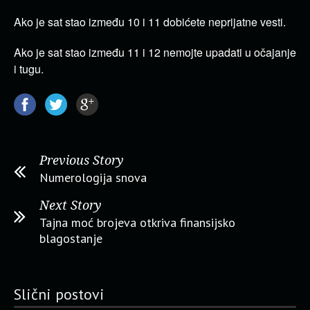
Ako je sat stao između 10 i 11 dobićete neprijatne vesti.
Ako je sat stao između 11 i 12 nemojte upadati u očajanje
i tugu.
Previous Story
Numerologija snova
Next Story
Tajna moć brojeva otkriva finansijsko
blagostanje
Slični postovi