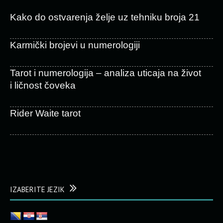
Kako do ostvarenja želje uz tehniku broja 21
Karmički brojevi u numerologiji
Tarot i numerologija – analiza uticaja na život
i ličnost čoveka
Rider Waite tarot
IZABERITE JEZIK