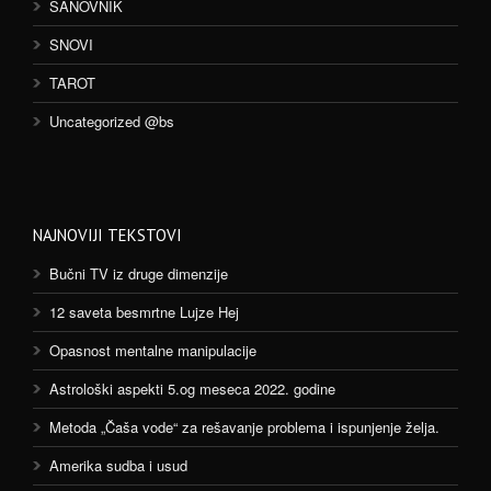
SANOVNIK
SNOVI
TAROT
Uncategorized @bs
NAJNOVIJI TEKSTOVI
Bučni TV iz druge dimenzije
12 saveta besmrtne Lujze Hej
Opasnost mentalne manipulacije
Astrološki aspekti 5.og meseca 2022. godine
Metoda „Čaša vode“ za rešavanje problema i ispunjenje želja.
Amerika sudba i usud