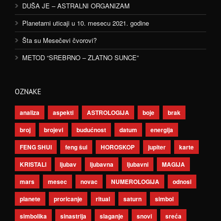
DUŠA JE – ASTRALNI ORGANIZAM
Planetarni uticaji u 10. mesecu 2021. godine
Šta su Mesečevi čvorovi?
METOD “SREBRNO – ZLATNO SUNCE”
OZNAKE
analiza
aspekti
ASTROLOGIJA
boje
brak
broj
brojevi
budućnost
datum
energija
FENG SHUI
feng šui
HOROSKOP
jupiter
karte
KRISTALI
ljubav
ljubavna
ljubavni
MAGIJA
mars
mesec
novac
NUMEROLOGIJA
odnosi
planete
proricanje
ritual
saturn
simbol
simbolika
sinastrija
slaganje
snovi
sreća