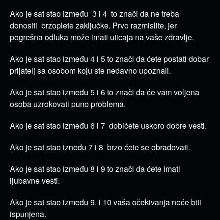
Ako je sat stao između 3 i 4 to znači da ne treba
donositi brzoplete zaključke. Prvo razmislite, jer
pogrešna odluka može imati uticaja na vaše zdravlje.
Ako je sat stao između 4 i 5 to znači da ćete postati dobar
prijatelj sa osobom koju ste nedavno upoznali.
Ako je sat stao između 5 i 6 to znači da će vam voljena
osoba uzrokovati puno problema.
Ako je sat stao između 6 i 7 dobićete uskoro dobre vesti.
Ako je sat stao izneđu 7 i 8 brzo ćete se obradovati.
Ako je sat stao između 8 i 9 to znači da ćete imati
ljubavne vesti.
Ako je sat stao između 9. i 10 vaša očekivanja neće biti
ispunjena.