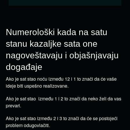
Numerološki kada na satu
stanu kazaljke sata one
nagoveštavaju i objašnjavaju
događaje
Ako je sat stao noću između 12 i 1 to znači da će vaše
ideje biti uspešno realizovane.
Ako je sat stao između 1 i 2 to znači da neko želi da vas
prevari.
Ako je sat stao između 2 i 3 to znači da će se postojeći
problem odugovlačiti.