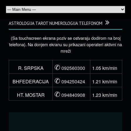
ASTROLOGIJA TAROT NUMEROLOGIJA TELEFONOM
(Sa touchscreen ekrana poziv se ostvaraju dodirom na broj
telefona). Na donjem ekranu su prikazani operateri aktivni na
mreži
✆
R. SRPSKA
092560300
1.05 km/min
✆
BHFEDERACIJA
094250424
1.21 km/min
✆
HT. MOSTAR
094840908
1.23 km/min