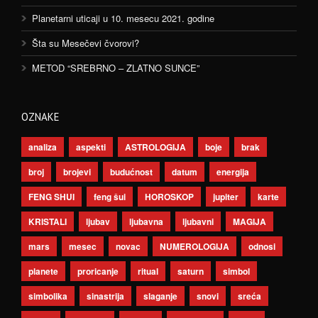
Planetarni uticaji u 10. mesecu 2021. godine
Šta su Mesečevi čvorovi?
METOD “SREBRNO – ZLATNO SUNCE”
OZNAKE
analiza
aspekti
ASTROLOGIJA
boje
brak
broj
brojevi
budućnost
datum
energija
FENG SHUI
feng šui
HOROSKOP
jupiter
karte
KRISTALI
ljubav
ljubavna
ljubavni
MAGIJA
mars
mesec
novac
NUMEROLOGIJA
odnosi
planete
proricanje
ritual
saturn
simbol
simbolika
sinastrija
slaganje
snovi
sreća