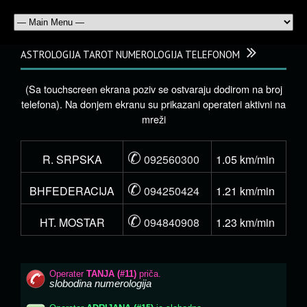
ASTROLOGIJA TAROT NUMEROLOGIJA TELEFONOM
(Sa touchscreen ekrana poziv se ostvaraju dodirom na broj
telefona). Na donjem ekranu su prikazani operateri aktivni na
mreži
✆
R. SRPSKA
092560300
1.05 km/min
✆
BHFEDERACIJA
094250424
1.21 km/min
✆
HT. MOSTAR
094840908
1.23 km/min