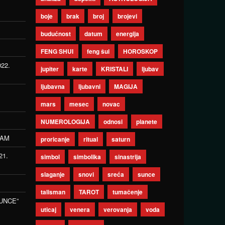
boje
brak
broj
brojevi
budućnost
datum
energija
FENG SHUI
feng šui
HOROSKOP
022.
jupiter
karte
KRISTALI
ljubav
ljubavna
ljubavni
MAGIJA
mars
mesec
novac
NUMEROLOGIJA
odnosi
planete
ZAM
proricanje
ritual
saturn
21.
simbol
simbolika
sinastrija
slaganje
snovi
sreća
sunce
talisman
TAROT
tumačenje
UNCE”
uticaj
venera
verovanja
voda