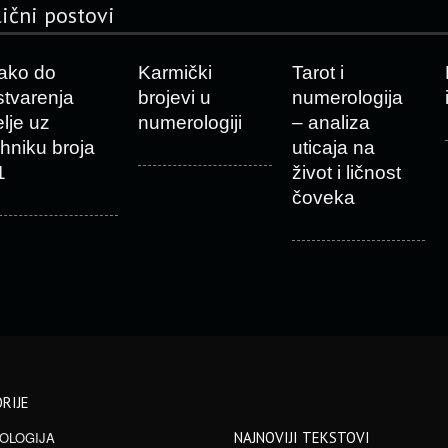
lični postovi
ako do
Karmički
Tarot i
stvarenja
brojevi u
numerologija
elje uz
numerologiji
– analiza
ehniku broja
uticaja na
1
život i ličnost
čoveka
RIJE
OLOGIJA
NAJNOVIJI TEKSTOVI