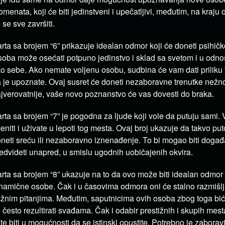
menata, koji će biti jedinstveni i upečatljivi, međutim, na kraju
 se sve završiti.
rta sa brojem “6” prikazuje idealan odmor koji će doneti psihičk
oba može osećati potpuno jedinstvo i sklad sa svetom i u odno
o sebe. Ako nemate voljenu osobu, sudbina će vam dati prilik
 je upoznate. Ovaj susret će doneti nezaboravne trenutke nežnos
jverovatnije, vaše novo poznanstvo će vas dovesti do braka.
rta sa brojem “7” je pogodna za ljude koji vole da putuju sami. Vi
eniti i uživate u lepoti tog mesta. Ovaj broj ukazuje da takvo p
neti sreću ili nezaboravno iznenađenje. To bi mogao biti događ
edvideti unapred, u smislu ugodnih uobičajenih okvira.
rta sa brojem “8” ukazuje na to da ovo može biti idealan odmor 
namične osobe. Čak i u časovima odmora oni će stalno razmišlja
žnim pitanjima. Međutim, saputnicima ovih osoba zbog toga bi
 često rezultirati svađama. Čak i odabir prestižnih i skupih mest
te biti u mogućnosti da se istinski opustite. Potrebno je zaboravit