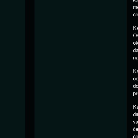
mo
će
Ka
Os
ok
da
na
Ka
oc
do
pr
Ka
di
va
će
će