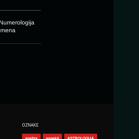
Numerologija
imena
OZNAKE
analiza
aspekti
ASTROLOGIJA