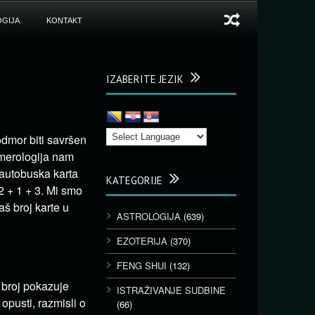
GIJA
KONTAKT
IZABERITE JEZIK
odmor biti savršen
umerologija nam
 autobuska karta
KATEGORIJE
2 + 1 + 3. Mi smo
aš broj karte u
ASTROLOGIJA
(639)
EZOTERIJA
(370)
FENG SHUI
(132)
 broj pokazuje
ISTRAŽIVANJE SUDBINE
opusti, razmisli o
(66)