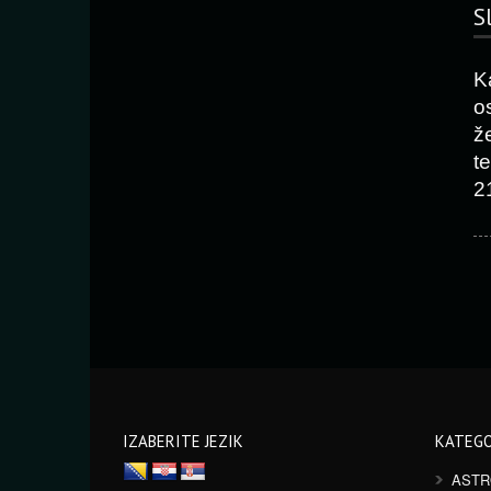
S
K
o
ž
t
2
IZABERITE JEZIK
KATEGO
ASTR