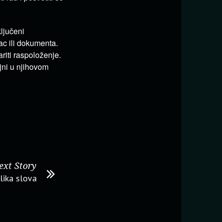
ljučeni
vac ili dokumenta.
riti raspoloženje.
ajni u njihovom
ext Story
ika slova