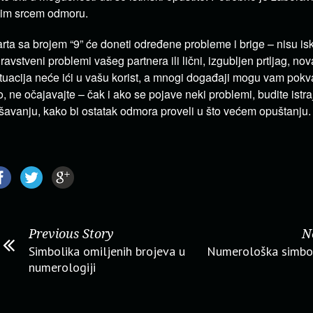
im srcem odmoru.
rta sa brojem “9” će doneti određene probleme i brige – nisu isk
ravstveni problemi vašeg partnera ili lični, izgubljen prtljag, no
tuacija neće ići u vašu korist, a mnogi događaji mogu vam pokva
, ne očajavajte – čak i ako se pojave neki problemi, budite istr
šavanju, kako bi ostatak odmora proveli u što većem opuštanju.
Previous Story
N
Simbolika omiljenih brojeva u
Numerološka simbol
numerologiji