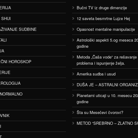
ERIJA
Bučni TV iz druge dimenzije
 SHUI
12 saveta besmrtne Lujze Hej
AŽIVANJE SUDBINE
Opasnost mentalne manipulacije
TALI
Astrološki aspekti 5.og meseca 2
godine
JA
Metoda „Čaša vode“ za rešavanje
ČNI HOROSKOP
problema i ispunjenje želja.
ERIJE
Amerika sudba i usud
ROLOGIJA
DUŠA JE – ASTRALNI ORGANI
ANORMALNO
Planetarni uticaji u 10. mesecu 20
godine
Šta su Mesečevi čvorovi?
VNIK
METOD “SREBRNO – ZLATNO S
I
T