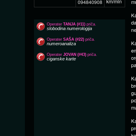
km/min
094840908
mn
Ka
da
ne
Ka
em
or
pa
Ka
br
gu
po
ma
Ka
pr
ko