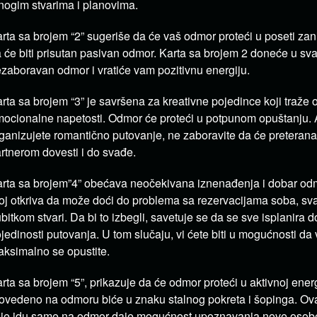
ogim stvarima i planovima.
rta sa brojem “2” sugeriše da će vaš odmor proteći u poseti zani
 će biti prisutan pasivan odmor. Karta sa brojem 2 doneće u sv
zaboravan odmor i vratiće vam pozitivnu energiju.
rta sa brojem “3” je savršena za kreativne pojedince koji traže 
ocionalne napetosti. Odmor će proteći u potpunom opuštanju. 
ganizujete romantično putovanje, ne zaboravite da će preteran
rtnerom dovesti i do svađe.
rta sa brojem”4” obećava neočekivana iznenađenja i dobar odm
oj otkriva da može doći do problema sa rezervacijama soba, sv
bitkom stvari. Da bi to izbegli, savetuje se da se sve isplanira do
jedinosti putovanja. U tom slučaju, vi ćete biti u mogućnosti da 
ksimalno se opustite.
rta sa brojem “5”, prikazuje da će odmor proteći u aktivnoj ener
ovedeno na odmoru biće u znaku stalnog pokreta i šopinga. Ova
je idu same na odmor daje mogućnost upoznavanja nove osobe