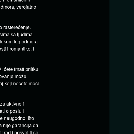
 odmora, verojatno
o rasterećenje.
sima sa ljudima
u tokom tog odmora
ti i romantike. I
 ćete imati priliku
utovanje može
aj koji nećete moći
za aktivne i
ti o poslu i
će neugodno, što
a nije garancija da
i rad i posvetiti se