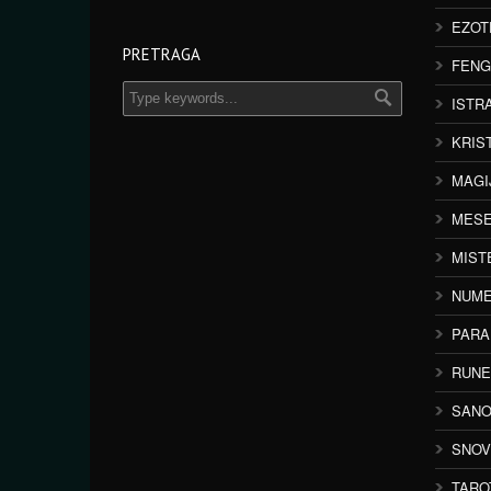
EZOT
PRETRAGA
FENG
ISTR
KRIS
MAGI
MESE
MIST
NUME
PAR
RUNE
SANO
SNOV
TARO