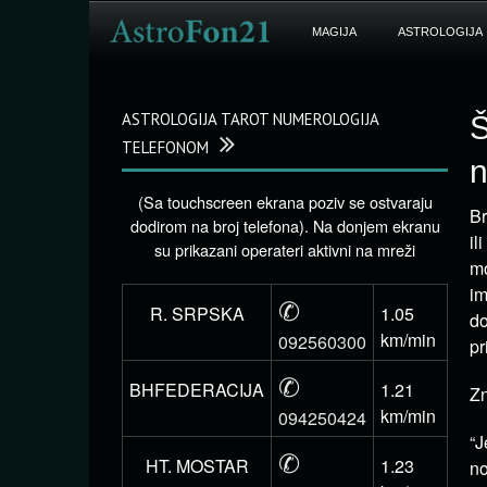
MAGIJA
ASTROLOGIJA
ASTROLOGIJA TAROT NUMEROLOGIJA
Š
TELEFONOM
n
(Sa touchscreen ekrana poziv se ostvaraju
Br
dodirom na broj telefona). Na donjem ekranu
il
su prikazani operateri aktivni na mreži
mo
im
✆
R. SRPSKA
1.05
do
km/min
092560300
pr
✆
BHFEDERACIJA
1.21
Zn
km/min
094250424
“J
✆
HT. MOSTAR
1.23
no