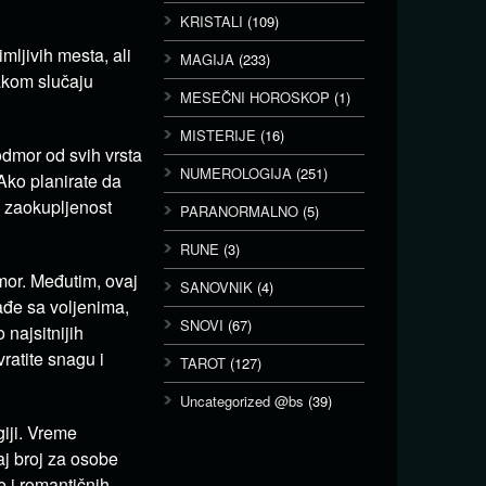
KRISTALI
(109)
mljivih mesta, ali
MAGIJA
(233)
akom slučaju
MESEČNI HOROSKOP
(1)
MISTERIJE
(16)
odmor od svih vrsta
NUMEROLOGIJA
(251)
Ako planirate da
a zaokupljenost
PARANORMALNO
(5)
RUNE
(3)
or. Međutim, ovaj
SANOVNIK
(4)
ađe sa voljenima,
SNOVI
(67)
 najsitnijih
vratite snagu i
TAROT
(127)
Uncategorized @bs
(39)
giji. Vreme
j broj za osobe
 i romantičnih