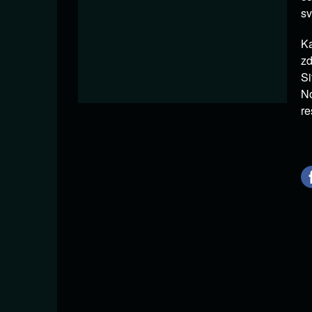
sv
Ka
zd
Si
No
re