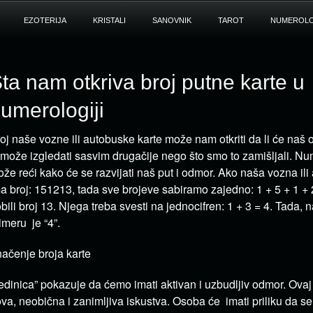
EZOTERIJA
KRISTALI
SANOVNIK
TAROT
NUMEROLO
ta nam otkriva broj putne karte u
umerologiji
oj naše vozne ili autobuske karte može nam otkriti da li će naš 
i može izgledati sasvim drugačije nego što smo to zamišljali. N
že reći kako će se razvijati naš put i odmor. Ako naša vozna ili
a broj: 151213, tada sve brojeve sabiramo zajedno: 1 + 5 + 1 + 
bili broj 13. Njega treba svesti na jednocifren: 1 + 3 = 4. Tada, n
imeru je “4”.
ačenje broja karte
edinica” pokazuje da ćemo imati aktivan i uzbudljiv odmor. Ovaj
va, neobična i zanimljiva iskustva. Osoba će imati priliku da se 