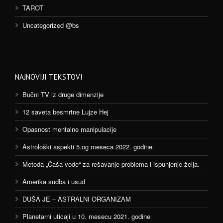
TAROT
Uncategorized @bs
NAJNOVIJI TEKSTOVI
Bučni TV iz druge dimenzije
12 saveta besmrtne Lujze Hej
Opasnost mentalne manipulacije
Astrološki aspekti 5.og meseca 2022. godine
Metoda „Čaša vode“ za rešavanje problema i ispunjenje želja.
Amerika sudba i usud
DUŠA JE – ASTRALNI ORGANIZAM
Planetarni uticaji u 10. mesecu 2021. godine