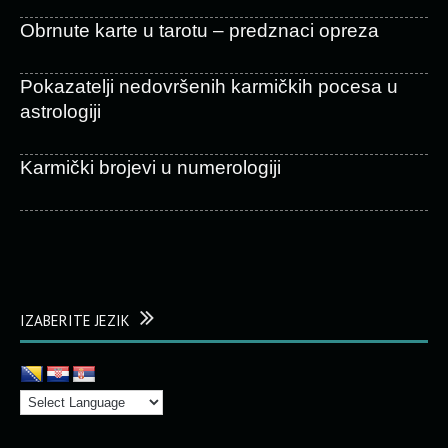
Obrnute karte u tarotu – predznaci opreza
Pokazatelji nedovršenih karmičkih pocesa u
astrologiji
Karmički brojevi u numerologiji
IZABERITE JEZIK