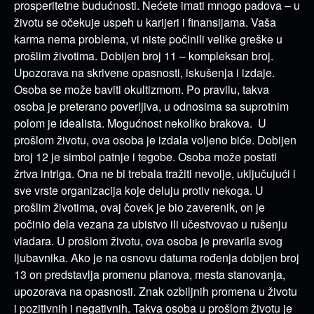
prosperitetne budućnosti. Nećete imati mnogo padova – u
životu se očekuje uspeh u karijeri i finansijama. Vaša
karma nema problema, vi niste počinili velike greške u
prošlim životima. Dobijen broj 11 – kompleksan broj.
Upozorava na skrivene opasnosti, iskušenja i izdaje.
Osoba se može baviti okultizmom. Po pravilu, takva
osoba je preterano poverljiva, u odnosima sa suprotnim
polom je idealista. Mogućnost nekoliko brakova. U
prošlom životu, ova osoba je izdala voljeno biće. Dobijen
broj 12 je simbol patnje i tegobe. Osoba može postati
žrtva intriga. Ona ne bi trebala tražiti nevolje, uključujući i
sve vrste organizacija koje deluju protiv nekoga. U
prošlim životima, ovaj čovek je bio zaverenik, on je
počinio dela vezana za ubistvo ili učestvovao u rušenju
vladara. U prošlom životu, ova osoba je prevarila svog
ljubavnika. Ako je na osnovu datuma rođenja dobijen broj
13 on predstavlja promenu planova, mesta stanovanja,
upozorava na opasnosti. Znak ozbiljnih promena u životu
i pozitivnih i negativnih. Takva osoba u prošlom životu je