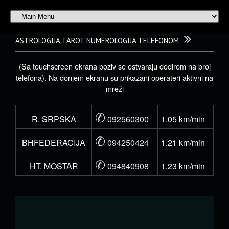
ASTROLOGIJA TAROT NUMEROLOGIJA TELEFONOM
(Sa touchscreen ekrana poziv se ostvaraju dodirom na broj
telefona). Na donjem ekranu su prikazani operateri aktivni na
mreži
✆
R. SRPSKA
092560300
1.05 km/min
✆
BHFEDERACIJA
094250424
1.21 km/min
✆
HT. MOSTAR
094840908
1.23 km/min