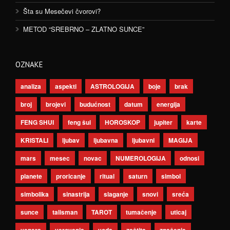
Šta su Mesečevi čvorovi?
METOD “SREBRNO – ZLATNO SUNCE”
OZNAKE
analiza
aspekti
ASTROLOGIJA
boje
brak
broj
brojevi
budućnost
datum
energija
FENG SHUI
feng šui
HOROSKOP
jupiter
karte
KRISTALI
ljubav
ljubavna
ljubavni
MAGIJA
mars
mesec
novac
NUMEROLOGIJA
odnosi
planete
proricanje
ritual
saturn
simbol
simbolika
sinastrija
slaganje
snovi
sreća
sunce
talisman
TAROT
tumačenje
uticaj