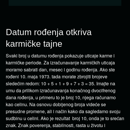
Datum rođenja otkriva
karmičke tajne
Svaki broj u datumu rođenja pokazuje uticaje karme i
karmičke periode. Za izračunavanje karmičkih uticaja
moramo sabrati dan, mesec i godinu rođenja. Ako ste
rođeni 10. maja 1973. tada morate zbrojiti brojeve
sledećim redom: 10 + 5 + 1 + 9 + 7 + 3 = 35. Imajte na
umu da prilikom izračunavanja konačnog dvocifrenog
dana rođenja, u primeru to je broj 10, njega računamo
kao celinu. Na osnovu dobijenog broja videće se
presudne promene, ali i način kako da sagledamo svoju
sudbinu u celini. Ako je rezultat broj 10, onda je to srećan
znak. Znak poverenja, stabilnosti, rasta u životu i