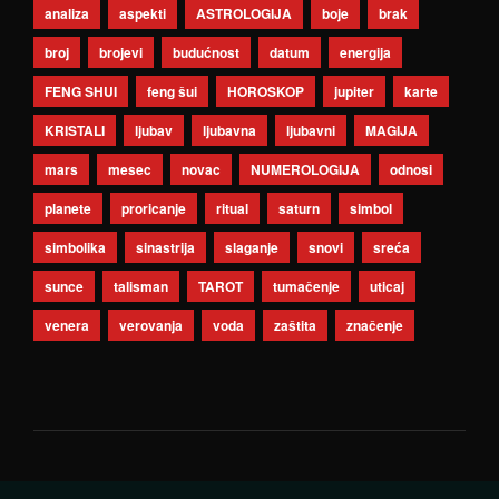
analiza
aspekti
ASTROLOGIJA
boje
brak
broj
brojevi
budućnost
datum
energija
FENG SHUI
feng šui
HOROSKOP
jupiter
karte
KRISTALI
ljubav
ljubavna
ljubavni
MAGIJA
mars
mesec
novac
NUMEROLOGIJA
odnosi
planete
proricanje
ritual
saturn
simbol
simbolika
sinastrija
slaganje
snovi
sreća
sunce
talisman
TAROT
tumačenje
uticaj
venera
verovanja
voda
zaštita
značenje