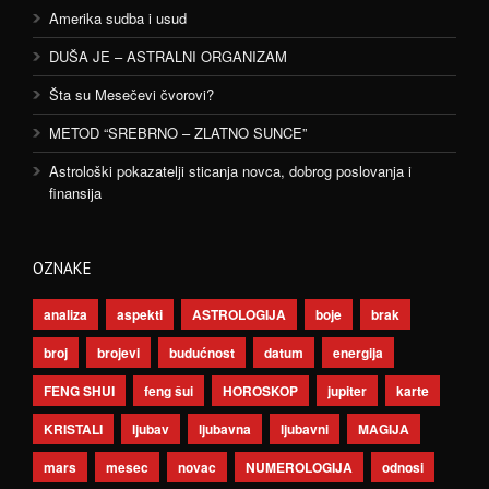
Amerika sudba i usud
DUŠA JE – ASTRALNI ORGANIZAM
Šta su Mesečevi čvorovi?
METOD “SREBRNO – ZLATNO SUNCE”
Astrološki pokazatelji sticanja novca, dobrog poslovanja i
finansija
OZNAKE
analiza
aspekti
ASTROLOGIJA
boje
brak
broj
brojevi
budućnost
datum
energija
FENG SHUI
feng šui
HOROSKOP
jupiter
karte
KRISTALI
ljubav
ljubavna
ljubavni
MAGIJA
mars
mesec
novac
NUMEROLOGIJA
odnosi