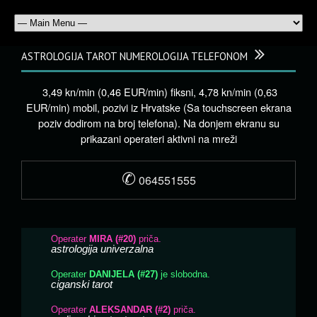
ASTROLOGIJA TAROT NUMEROLOGIJA TELEFONOM
3,49 kn/min (0,46 EUR/min) fiksni, 4,78 kn/min (0,63
EUR/min) mobil, pozivi iz Hrvatske (Sa touchscreen ekrana
poziv dodirom na broj telefona). Na donjem ekranu su
prikazani operateri aktivni na mreži
✆
064551555