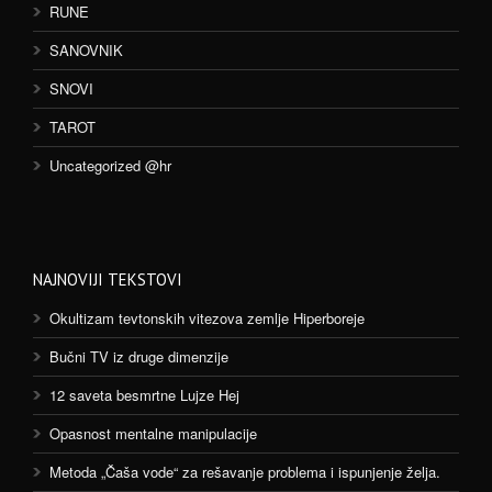
RUNE
SANOVNIK
SNOVI
TAROT
Uncategorized @hr
NAJNOVIJI TEKSTOVI
Okultizam tevtonskih vitezova zemlje Hiperboreje
Bučni TV iz druge dimenzije
12 saveta besmrtne Lujze Hej
Opasnost mentalne manipulacije
Metoda „Čaša vode“ za rešavanje problema i ispunjenje želja.