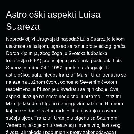
Astrološki aspekti Luisa
Suareza
Nepredvidljivi Urugvajski napadač Luis Suarez je tokom
utakmice sa Italijom, ugrizao za rame protivničkog igrača
Đorđa Kjelinija, zbog čega je Svetska fudbalska
federacija (FIFA) protiv njega pokrenula postupak. Luis
Suarez je rođen 24.1.1987. godine u Urugvaju. Iz
astrološkog ugla, njegov tranzitni Mars i Uran trenutno se
nalaze na Južnom čvoru, odnosno Severnim čvorom
respektivno, a Pluton je u kvadratu sa njih oboje. Ovaj
aspekt ukazuje na nešto neobično ili bizarno. Tranzitni
Mars je takođe u trigonu na njegovim natalnim Hironom
koji može doneti štetne radnje ili ranjavanja (u ovom
sučaju ujed). Tranzitni Uran je u trigonu sa Saturnom i
Venerom, tako je on u kreativnoj i inventivnoj fazi svog
života, ali takođe i pobunjenik protiv zakonodavaca i