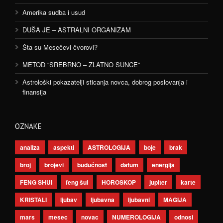
Amerika sudba i usud
DUŠA JE – ASTRALNI ORGANIZAM
Šta su Mesečevi čvorovi?
METOD “SREBRNO – ZLATNO SUNCE”
Astrološki pokazatelji sticanja novca, dobrog poslovanja i
finansija
OZNAKE
analiza
aspekti
ASTROLOGIJA
boje
brak
broj
brojevi
budućnost
datum
energija
FENG SHUI
feng šui
HOROSKOP
jupiter
karte
KRISTALI
ljubav
ljubavna
ljubavni
MAGIJA
mars
mesec
novac
NUMEROLOGIJA
odnosi