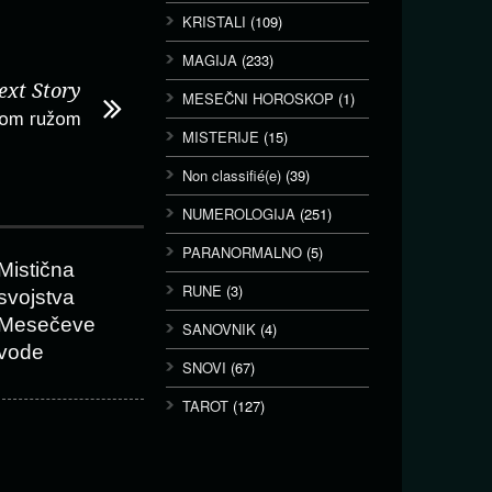
KRISTALI
(109)
MAGIJA
(233)
ext Story
MESEČNI HOROSKOP
(1)
nom ružom
MISTERIJE
(15)
Non classifié(e)
(39)
NUMEROLOGIJA
(251)
PARANORMALNO
(5)
Mistična
RUNE
(3)
svojstva
Mesečeve
SANOVNIK
(4)
vode
SNOVI
(67)
TAROT
(127)