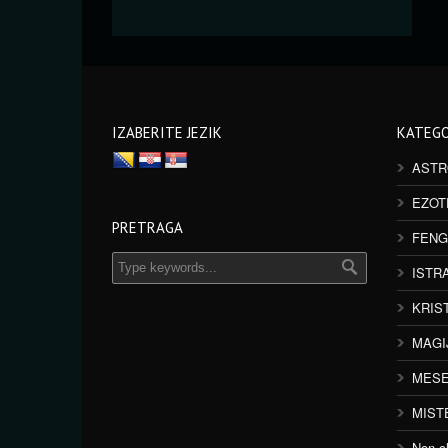
IZABERITE JEZIK
KATEGO
ASTR
EZOT
PRETRAGA
FENG
ISTR
KRIS
MAGI
MESE
MIST
Non cl