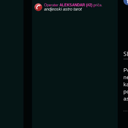
S
P
n
k
p
as