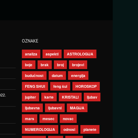
OZNAKE
analiza
aspekti
ASTROLOGIJA
boje
brak
broj
brojevi
budućnost
datum
energija
FENG SHUI
feng šui
HOROSKOP
022.
jupiter
karte
KRISTALI
ljubav
ljubavna
ljubavni
MAGIJA
mars
mesec
novac
NUMEROLOGIJA
odnosi
planete