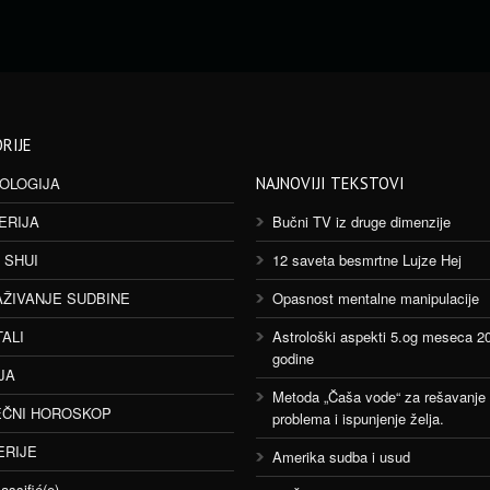
RIJE
OLOGIJA
NAJNOVIJI TEKSTOVI
ERIJA
Bučni TV iz druge dimenzije
 SHUI
12 saveta besmrtne Lujze Hej
AŽIVANJE SUDBINE
Opasnost mentalne manipulacije
TALI
Astrološki aspekti 5.og meseca 2
godine
JA
Metoda „Čaša vode“ za rešavanje
ČNI HOROSKOP
problema i ispunjenje želja.
ERIJE
Amerika sudba i usud
assifié(e)