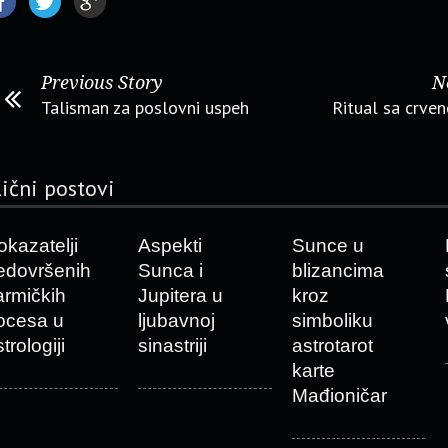
Previous Story
N
Talisman za poslovni uspeh
Ritual sa crve
lični postovi
okazatelji
Aspekti
Sunce u
edovršenih
Sunca i
blizancima
armičkih
Jupitera u
kroz
ocesa u
ljubavnoj
simboliku
trologiji
sinastriji
astrotarot
karte
Mađioničar