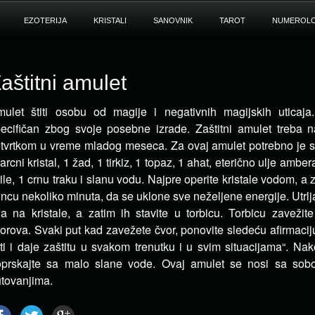
EZOTERIJA
KRISTALI
SANOVNIK
TAROT
NUMEROLO
aštitni amulet
ulet štiti osobu od magije i negativnih magijskih uticaja
ecifičan zbog svoje posebne izrade. Zaštitni amulet treba na
tvrtkom u vreme mladog meseca.
Za ovaj amulet potrebno je spr
arcni kristal, 1 žad, 1 tirkiz, 1 topaz, 1 ahat, eterično ulje amber
ile, 1 crnu traku i slanu vodu. Najpre operite kristale vodom, a 
ncu nekoliko minuta, da se uklone sve neželjene energije. Utrlj
ja na kristale, a zatim ih stavite u torbicu. Torbicu zaveži
orova. Svaki put kad zavežete čvor, ponovite sledeću afirmaci
iti i daje zaštitu u svakom trenutku i u svim situacijama“. N
oprskajte sa malo slane vode. Ovaj amulet se nosi sa sob
tovanjima.