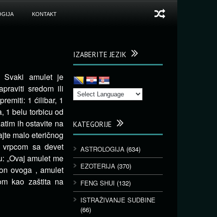
GIJA
KONTAKT
IZABERITE JEZIK
. Svaki amulet je
praviti sredom ili
emiti: 1 ćilibar, 1
a, 1 belu torbicu od
zatim ih ostavite na
KATEGORIJE
ajte malo eteričnog
te vrpcom sa devet
ASTROLOGIJA
(634)
ju: „Ovaj amulet me
EZOTERIJA
(370)
akon ovoga , amulet
om kao zaštita na
FENG SHUI
(132)
ISTRAŽIVANJE SUDBINE
(66)