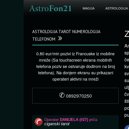
MAGIJA
ASTROLOGIJA
ASTROLOGIJA TAROT NUMEROLOGIJA
Z
TELEFONOM
Am
sp
0.80 eur/min pozivi iz Francuske iz mobilne
če
mreže (Sa touchscreen ekrana mobilnih
telefona poziv se ostvaruje dodirom na broj
kv
telefona). Na donjem ekranu su prikazani
sv
operateri aktivni na mreži
su
ul
✆
čv
0892970250
št
p
pu