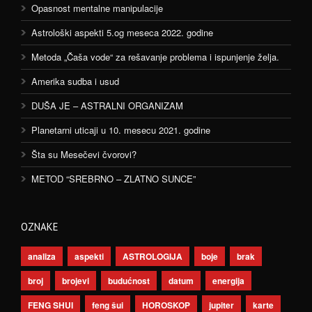
Opasnost mentalne manipulacije
Astrološki aspekti 5.og meseca 2022. godine
Metoda „Čaša vode“ za rešavanje problema i ispunjenje želja.
Amerika sudba i usud
DUŠA JE – ASTRALNI ORGANIZAM
Planetarni uticaji u 10. mesecu 2021. godine
Šta su Mesečevi čvorovi?
METOD “SREBRNO – ZLATNO SUNCE”
OZNAKE
analiza
aspekti
ASTROLOGIJA
boje
brak
broj
brojevi
budućnost
datum
energija
FENG SHUI
feng šui
HOROSKOP
jupiter
karte