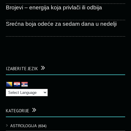
Brojevi – energija koja privlači ili odbija
Srećna boja odeće za sedam dana u nedelji
IZABERITE JEZIK
KATEGORIJE
ASTROLOGIJA
(634)