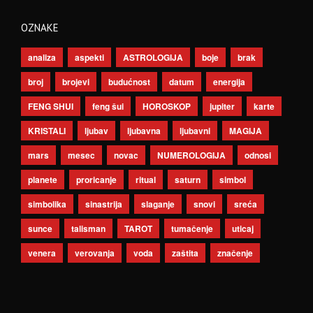
OZNAKE
analiza
aspekti
ASTROLOGIJA
boje
brak
broj
brojevi
budućnost
datum
energija
FENG SHUI
feng šui
HOROSKOP
jupiter
karte
KRISTALI
ljubav
ljubavna
ljubavni
MAGIJA
mars
mesec
novac
NUMEROLOGIJA
odnosi
planete
proricanje
ritual
saturn
simbol
simbolika
sinastrija
slaganje
snovi
sreća
sunce
talisman
TAROT
tumačenje
uticaj
venera
verovanja
voda
zaštita
značenje