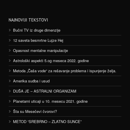
NAJNOVIJI TEKSTOVI
Bučni TV iz druge dimenzije
12 saveta besmrtne Lujze Hej
Opasnost mentalne manipulacije
Astrološki aspekti 5.og meseca 2022. godine
Metoda „Čaša vode“ za rešavanje problema i ispunjenje želja.
Amerika sudba i usud
DUŠA JE – ASTRALNI ORGANIZAM
Planetarni uticaji u 10. mesecu 2021. godine
Šta su Mesečevi čvorovi?
METOD “SREBRNO – ZLATNO SUNCE”