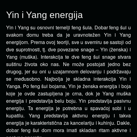
Yin i Yang energija
Yin i Yang su osnovni temelji feng šuia. Dobar feng šui u
svakom domu treba da je uravnotežen Yin i Yang
energijom.
Prema ovoj teoriji, sve u svemiru se sastoji od
dve suprotnosti, tj. dve povezane snage – Yin (ženska) i
Yang (muška). Interakcija te dve feng šui snage stvara
suštinu života oko nas. Ne može postojati jedno bez
drugog, jer su oni u uzajamnom delovanju i podržavaju
se međusobno. Najbolja je skladna interakcija Yin i
Yanga. Po feng šui bojama, Yin je ženska energija i boja
koje je ovde zastupljena je crna, dok je Yang muška
energija i predstavlja belu boju. Yin predstavlja pasivnu
energiju. Ta energija je potrebna u spavaćoj sobi i u
kupatilu. Yang predstavlja aktivnu energiju i takva
energija je karakteristična za kancelariju i kuhinju. Dakle,
dobar feng šui dom mora imati skladan ritam aktivne i