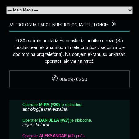
ASTROLOGIJA TAROT NUMEROLOGIJA TELEFONOM
0.80 eur/min pozivi iz Francuske iz mobilne mreže (Sa
touchscreen ekrana mobilnih telefona poziv se ostvaruje
dodirom na broj telefona). Na donjem ekranu su prikazani
operateri aktivni na mreži
✆
0892970250