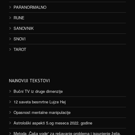
PARANORMALNO
RUNE
SANOVNIK
SNOVI
TAROT
NAJNOVIJI TEKSTOVI
Bučni TV iz druge dimenzije
12 saveta besmrtne Lujze Hej
Opasnost mentalne manipulacije
Astrološki aspekti 5.og meseca 2022. godine
Metoda „Čaša vode“ za rešavanje problema i ispunjenje želja.