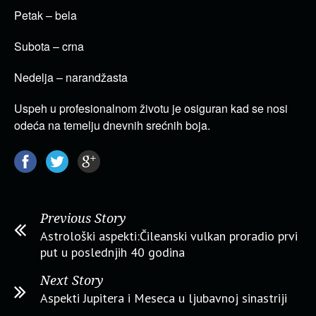
Petak – bela
Subota – crna
Nedelja – narandžasta
Uspeh u profesionalnom životu je osiguran kad se nosi
odeća na temelju dnevnih srećnih boja.
Previous Story
Astrološki aspekti:Čileanski vulkan proradio prvi
put u poslednjih 40 godina
Next Story
Aspekti Jupitera i Meseca u ljubavnoj sinastriji