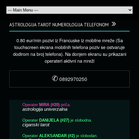
ASTROLOGIJA TAROT NUMEROLOGIJA TELEFONOM
0.80 eur/min pozivi iz Francuske iz mobilne mreže (Sa
touchscreen ekrana mobilnih telefona poziv se ostvaruje
dodirom na broj telefona). Na donjem ekranu su prikazani
operateri aktivni na mreži
✆
0892970250