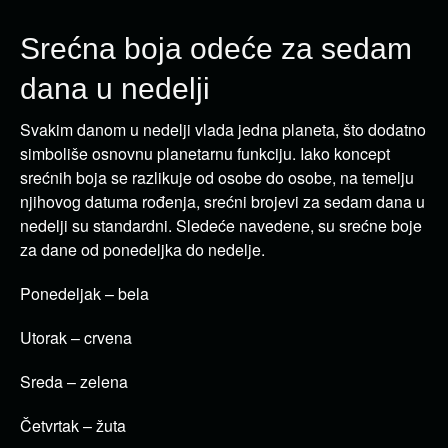
Srećna boja odeće za sedam
dana u nedelji
Svakim danom u nedelji vlada jedna planeta, što dodatno
simboliše osnovnu planetarnu funkciju. Iako koncept
srećnih boja se razlikuje od osobe do osobe, na temelju
njihovog datuma rođenja, srećni brojevi za sedam dana u
nedelji su standardni. Sledeće navedene, su srećne boje
za dane od ponedeljka do nedelje.
Ponedeljak – bela
Utorak – crvena
Sreda – zelena
Četvrtak – žuta