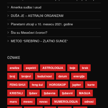
Amerika sudba i usud
DUŠA JE – ASTRALNI ORGANIZAM
Planetarni uticaji u 10. mesecu 2021. godine
Šta su Mesečevi čvorovi?
METOD “SREBRNO – ZLATNO SUNCE”
OZNAKE
analiza
aspekti
ASTROLOGIJA
boje
brak
broj
brojevi
budućnost
datum
energija
FENG SHUI
feng šui
HOROSKOP
jupiter
karte
KRISTALI
ljubav
ljubavna
ljubavni
MAGIJA
mars
mesec
novac
NUMEROLOGIJA
odnosi