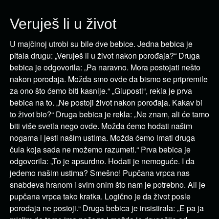
Veruješ li u život
U majčinoj utrobi su bile dve bebice. Jedna bebica je
pitala drugu: „Veruješ li u život nakon porođaja?“ Druga
bebica je odgovorila: „Pa naravno. Mora postojati nešto
nakon porođaja. Možda smo ovde da bismo se pripremile
za ono što ćemo biti kasnije.“ „Gluposti“, rekla je prva
bebica na to. „Ne postoji život nakon porođaja. Kakav bi
to život bio?“ Druga bebica je rekla: „Ne znam, ali će tamo
biti više svetla nego ovde. Možda ćemo hodati našim
nogama i jesti našim ustima. Možda ćemo imati druga
čula koja sada ne možemo razumeti.“ Prva bebica je
odgovorila: „To je apsurdno. Hodati je nemoguće. I da
jedemo našim ustima? Smešno! Pupčana vrpca nas
snabdeva hranom i svim onim što nam je potrebno. Ali je
pupčana vrpca tako kratka. Logično je da život posle
porođaja ne postoji.“ Druga bebica je insistirala: „E pa ja