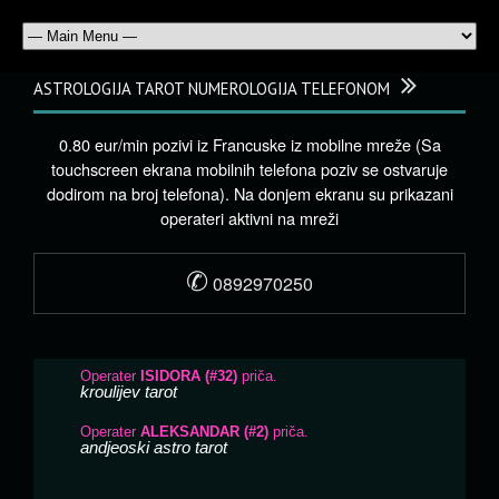
ASTROLOGIJA TAROT NUMEROLOGIJA TELEFONOM
0.80 eur/min pozivi iz Francuske iz mobilne mreže (Sa
touchscreen ekrana mobilnih telefona poziv se ostvaruje
dodirom na broj telefona). Na donjem ekranu su prikazani
operateri aktivni na mreži
✆
0892970250