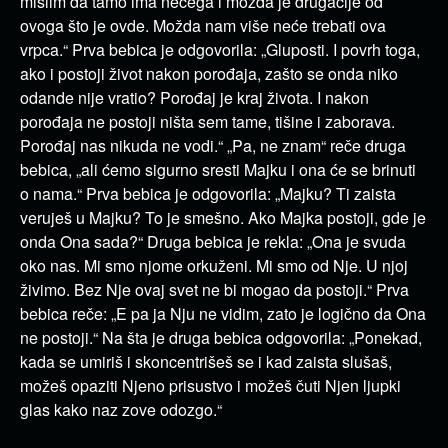
mislim da tamo ima nečega i možda je drugačije od
ovoga što je ovde. Možda nam više neće trebati ova
vrpca.“ Prva bebica je odgovorila: „Gluposti. I povrh toga,
ako i postoji život nakon porođaja, zašto se onda niko
odande nije vratio? Porođaj je kraj života. I nakon
porođaja ne postoji ništa sem tame, tišine i zaborava.
Porođaj nas nikuda ne vodi.“ „Pa, ne znam“ reče druga
bebica, „ali ćemo sigurno sresti Majku i ona će se brinuti
o nama.“ Prva bebica je odgovorila: „Majku? Ti zaista
veruješ u Majku? To je smešno. Ako Majka postoji, gde je
onda Ona sada?“ Druga bebica je rekla: „Ona je svuda
oko nas. Mi smo njome orkuženi. Mi smo od Nje. U njoj
živimo. Bez Nje ovaj svet ne bi mogao da postoji.“ Prva
bebica reče: „E pa ja Nju ne vidim, zato je logično da Ona
ne postoji.“ Na šta je druga bebica odgovorila: „Ponekad,
kada se umiriš i skoncentrišeš se i kad zaista slušaš,
možeš opaziti Njeno prisustvo i možeš čuti Njen ljupki
glas kako naz zove odozgo.“