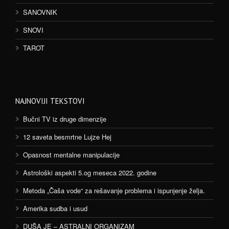
SANOVNIK
SNOVI
TAROT
NAJNOVIJI TEKSTOVI
Bučni TV iz druge dimenzije
12 saveta besmrtne Lujze Hej
Opasnost mentalne manipulacije
Astrološki aspekti 5.og meseca 2022. godine
Metoda „Čaša vode“ za rešavanje problema i ispunjenje želja.
Amerika sudba i usud
DUŠA JE – ASTRALNI ORGANIZAM