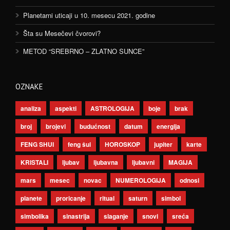
Planetarni uticaji u 10. mesecu 2021. godine
Šta su Mesečevi čvorovi?
METOD “SREBRNO – ZLATNO SUNCE”
OZNAKE
analiza
aspekti
ASTROLOGIJA
boje
brak
broj
brojevi
budućnost
datum
energija
FENG SHUI
feng šui
HOROSKOP
jupiter
karte
KRISTALI
ljubav
ljubavna
ljubavni
MAGIJA
mars
mesec
novac
NUMEROLOGIJA
odnosi
planete
proricanje
ritual
saturn
simbol
simbolika
sinastrija
slaganje
snovi
sreća