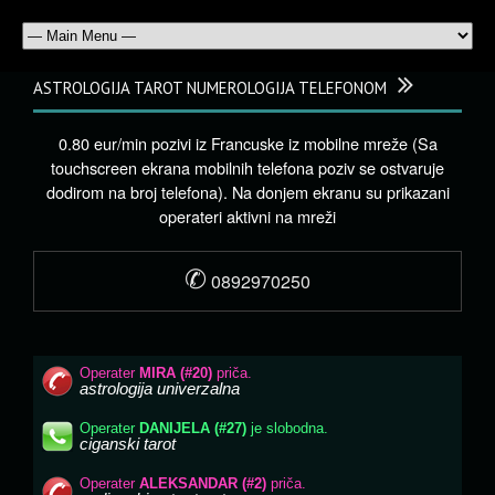
ASTROLOGIJA TAROT NUMEROLOGIJA TELEFONOM
0.80 eur/min pozivi iz Francuske iz mobilne mreže (Sa
touchscreen ekrana mobilnih telefona poziv se ostvaruje
dodirom na broj telefona). Na donjem ekranu su prikazani
operateri aktivni na mreži
✆
0892970250