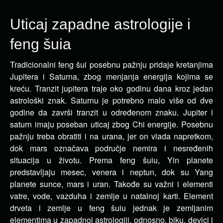
Uticaj zapadne astrologije i
feng šuia
Tradicionalni feng šui posebnu pažnju pridaje kretanjima
Jupitera i Saturna, zbog menjanja energija kojima se
kreću. Tranzit jupitera traje oko godinu dana kroz jedan
astrološki znak.
Saturnu je potrebno malo više od dve
godine da završi tranzit u određenom znaku. Jupiter i
saturn imaju poseban uticaj zbog Chi energije. Posebnu
pažnju treba obratiti i na urana, jer on vlada napretkom,
dok mars označava područje nemira i nesređenih
situacija u životu. Prema feng šuiu, Yin planete
predstavljaju mesec, venera i neptun, dok su Yang
planete sunce, mars i uran. Takođe su važni i elementi
vatre, vode, vazduha i zemlje u natalnoj karti. Element
drveta i zemlje u feng šuiu jednak je zemljanim
elementima u zapadnoj astrologiji, odnosno, biku, devici i