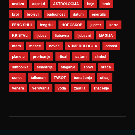
analiza
aspekti
ASTROLOGIJA
boje
brak
broj
brojevi
budućnost
datum
energija
FENG SHUI
feng šui
HOROSKOP
jupiter
karte
KRISTALI
ljubav
ljubavna
ljubavni
MAGIJA
mars
mesec
novac
NUMEROLOGIJA
odnosi
planete
proricanje
ritual
saturn
simbol
simbolika
sinastrija
slaganje
snovi
sreća
sunce
talisman
TAROT
tumačenje
uticaj
venera
verovanja
voda
zaštita
značenje