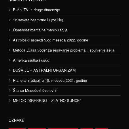
Bučni TV iz druge dimenzije
12 saveta besmrtne Lujze Hej
Opasnost mentalne manipulacije
Astrološki aspekti 5.og meseca 2022. godine
Metoda „Čaša vode“ za rešavanje problema i ispunjenje želja.
Amerika sudba i usud
DUŠA JE – ASTRALNI ORGANIZAM
Planetarni uticaji u 10. mesecu 2021. godine
Šta su Mesečevi čvorovi?
METOD “SREBRNO – ZLATNO SUNCE”
OZNAKE