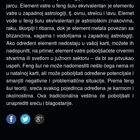
jarcu. Element vatre u feng šuiu ekvivalentan je elementu
vatre u zapadnoj astrologiji, tj. ovnu, strelcu i lavu. Elemet
vode u feng šuiu ekvivalentan je astrološkim znakovima,
raku, škorpiji i ribama, dok je element metala povezan sa
blizancima, vagama i vodolijama u zapadnoj astrologiji.
Ako određeni elementi nedostaju u vašoj karti, možete ih
nadopuniti, na primer, element vatre poboljšaćete crvenim
stvarima ili svetlom u južnom sektoru – da bi se privukao
uspeh. Feng šui ne može nadomestiti nešto čega nema ni
u natalnoj karti, ali može poboljšati određene potencijale i
smanjiti negativne i problematične situacije. Prema feng
šui teoriji, sreća svakog pojedinca određena je karmom i
okolnostima. Ova tradicionalna veština će poboljšati i
unaprediti sreću i blagostanje.