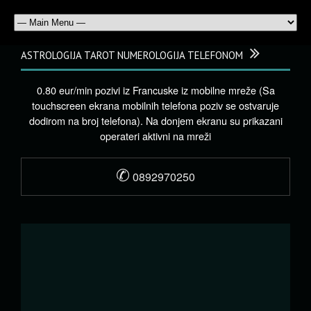
ASTROLOGIJA TAROT NUMEROLOGIJA TELEFONOM
0.80 eur/min pozivi iz Francuske iz mobilne mreže (Sa
touchscreen ekrana mobilnih telefona poziv se ostvaruje
dodirom na broj telefona). Na donjem ekranu su prikazani
operateri aktivni na mreži
✆
0892970250