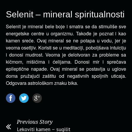
Selenit – mineral spiritualnosti
Selenit je mineral bele boje i smatra se da stimuliše sve
energetske centre u organizmu. Takođe je poznat i kao
kamen sreće.
Ovaj mineral se ne potapa u vodu, jer je
veoma osetljiv. Koristi se u meditaciji, poboljšava intuiciju
i donosi mudrost. Veoma je delotvoran za probleme sa
kičmom, mišićima i ćelijama. Donosi mir i sprečava
epileptične napade. Ovaj mineral se postavlja u uglove
doma pružajući zaštitu od negativnih spoljnih uticaja.
Odgovara astrološkom znaku bika.
Previous Story
Lekoviti kamen – sugilit