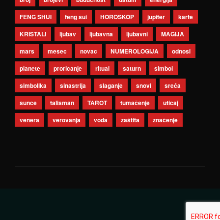
FENG SHUI
feng šui
HOROSKOP
jupiter
karte
KRISTALI
ljubav
ljubavna
ljubavni
MAGIJA
mars
mesec
novac
NUMEROLOGIJA
odnosi
planete
proricanje
ritual
saturn
simbol
simbolika
sinastrija
slaganje
snovi
sreća
sunce
talisman
TAROT
tumačenje
uticaj
venera
verovanja
voda
zaštita
značenje