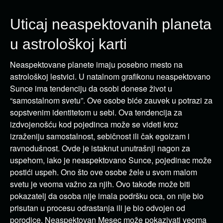
Uticaj neaspektovanih planeta
u astrološkoj karti
Neaspektovane planete imaju posebno mesto na
astrološkoj lestvici. U natalnom grafikonu neaspektovano
Sunce ima tendenciju da osobi donese život u
“samostalnom svetu”. Ove osobe biće zauvek u potrazi za
sopstvenim identitetom u sebi. Ova tendencija za
izdvojenošću kod pojedinca može se videti kroz
izraženiju samostalnost, sebičnost ili čak egoizam i
ravnodušnost. Ovde je istaknut unutrašnji nagon za
uspehom, iako je neaspektovano Sunce, pojedinac može
postići uspeh. Ono što ove osobe žele u svom malom
svetu je veoma važno za njih. Ovo takođe može biti
pokazatelj da osoba nije imala podršku oca, on nije bio
prisutan u procesu odrastanja ili je bio odvojen od
porodice. Neaspektovan Mesec može pokazivati veoma