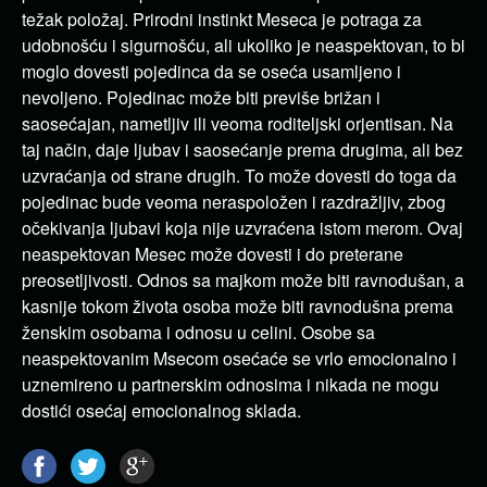
težak položaj. Prirodni instinkt Meseca je potraga za
udobnošću i sigurnošću, ali ukoliko je neaspektovan, to bi
moglo dovesti pojedinca da se oseća usamljeno i
nevoljeno. Pojedinac može biti previše brižan i
saosećajan, nametljiv ili veoma roditeljski orjentisan. Na
taj način, daje ljubav i saosećanje prema drugima, ali bez
uzvraćanja od strane drugih. To može dovesti do toga da
pojedinac bude veoma neraspoložen i razdražljiv, zbog
očekivanja ljubavi koja nije uzvraćena istom merom. Ovaj
neaspektovan Mesec može dovesti i do preterane
preosetljivosti. Odnos sa majkom može biti ravnodušan, a
kasnije tokom života osoba može biti ravnodušna prema
ženskim osobama i odnosu u celini. Osobe sa
neaspektovanim Msecom osećaće se vrlo emocionalno i
uznemireno u partnerskim odnosima i nikada ne mogu
dostići osećaj emocionalnog sklada.