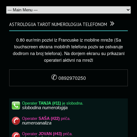
ASTROLOGIJA TAROT NUMEROLOGIJA TELEFONOM
0.80 eur/min pozivi iz Francuske iz mobilne mreže (Sa
touchscreen ekrana mobilnih telefona poziv se ostvaruje
dodirom na broj telefona). Na donjem ekranu su prikazani
operateri aktivni na mreži
✆
0892970250