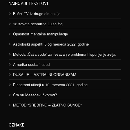
NAJNOVIJI TEKSTOVI
Bučni TV iz druge dimenzije
12 saveta besmrtne Lujze Hej
Opasnost mentalne manipulacije
Astrološki aspekti 5.og meseca 2022. godine
Metoda „Čaša vode“ za rešavanje problema i ispunjenje želja.
Amerika sudba i usud
DUŠA JE – ASTRALNI ORGANIZAM
Planetarni uticaji u 10. mesecu 2021. godine
Šta su Mesečevi čvorovi?
METOD “SREBRNO – ZLATNO SUNCE”
OZNAKE