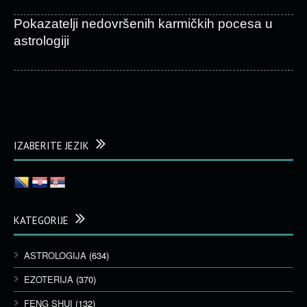
Pokazatelji nedovršenih karmičkih pocesa u
astrologiji
IZABERITE JEZIK
KATEGORIJE
ASTROLOGIJA
(634)
EZOTERIJA
(370)
FENG SHUI
(132)