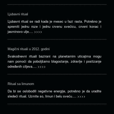
Ljubavni ritual
Ljubavni ritual se radi kada je mesec u fazi rasta. Potrebno je
spremiti jednu roze i jednu crvenu svećicu, crveni konac i
jasminovo ulje.…
>>>>
Magični rituali u 2012. godini
Svakodnevni rituali bazirani na planetarnim uticajima mogu
nam pomoći da poboljšamo blagostanje, zdravlje i postizanje
određenih ciljeva.…
>>>>
Ritual sa limunom
Da bi se oslobodili negativne energije, potrebno je da uradite
sledeći ritual. Uzmite so, limun i belu sveću.…
>>>>