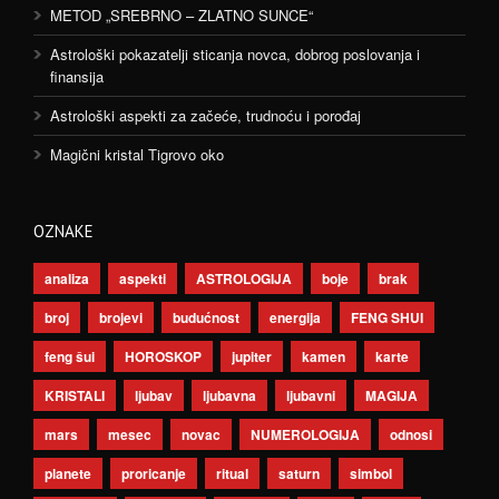
METOD „SREBRNO – ZLATNO SUNCE“
Astrološki pokazatelji sticanja novca, dobrog poslovanja i
finansija
Astrološki aspekti za začeće, trudnoću i porođaj
Magični kristal Tigrovo oko
OZNAKE
analiza
aspekti
ASTROLOGIJA
boje
brak
broj
brojevi
budućnost
energija
FENG SHUI
feng šui
HOROSKOP
jupiter
kamen
karte
KRISTALI
ljubav
ljubavna
ljubavni
MAGIJA
mars
mesec
novac
NUMEROLOGIJA
odnosi
planete
proricanje
ritual
saturn
simbol