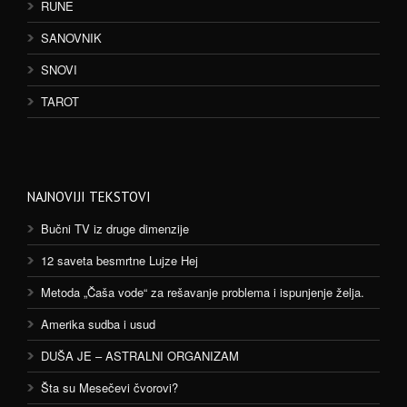
RUNE
SANOVNIK
SNOVI
TAROT
NAJNOVIJI TEKSTOVI
Bučni TV iz druge dimenzije
12 saveta besmrtne Lujze Hej
Metoda „Čaša vode“ za rešavanje problema i ispunjenje želja.
Amerika sudba i usud
DUŠA JE – ASTRALNI ORGANIZAM
Šta su Mesečevi čvorovi?