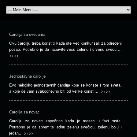
Čarolija sa svećama
Ovu čaroliju treba koristiti kada ste već konkurisali za određeni
posao. Potrebno je da nabavite veću zelenu i crvenu sveću.…
>>>>
Jednostavne čarolije
Evo nekoliko jednostavnih čarolija koje se koriste širom sveta,
a koje će vam svakodnevno biti od velike koristi.…
>>>>
Čarolija za novac
Čaroliju za novac započnite kada je mesec u fazi rasta.
Potrebno je da spremite jednu zelenu svećicu, zelenu boju i
jedan…
>>>>