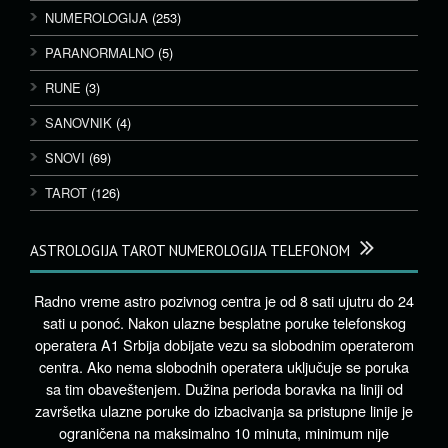
NUMEROLOGIJA
(253)
PARANORMALNO
(5)
RUNE
(3)
SANOVNIK
(4)
SNOVI
(69)
TAROT
(126)
ASTROLOGIJA TAROT NUMEROLOGIJA TELEFONOM
Radno vreme astro pozivnog centra je od 8 sati ujutru do 24
sati u ponoć. Nakon ulazne besplatne poruke telefonskog
operatera A1 Srbija dobijate vezu sa slobodnim operaterom
centra. Ako nema slobodnih operatera uključuje se poruka
sa tim obaveštenjem. Dužina perioda boravka na liniji od
završetka ulazne poruke do izbacivanja sa pristupne linije je
ograničena na maksimalno 10 minuta, minimum nije