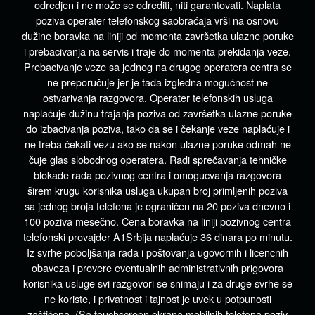
odredjen i ne može se odrediti, niti garantovati. Naplata
poziva operater telefonskog saobraćaja vrši na osnovu
dužine boravka na liniji od momenta završetka ulazne poruke
i prebacivanja na servis i traje do momenta prekidanja veze.
Prebacivanje veze sa jednog na drugog operatera centra se
ne preporučuje jer je tada izgledna mogućnost ne
ostvarivanja razgovora. Operater telefonskih usluga
naplaćuje dužinu trajanja poziva od završetka ulazne poruke
do izbacivanja poziva, tako da se i čekanje veze naplaćuje i
ne treba čekati vezu ako se nakon ulazne poruke odmah ne
čuje glas slobodnog operatera. Radi sprečavanja tehničke
blokade rada pozivnog centra i omogucvanja razgovora
širem krugu korisnika usluga ukupan broj primljenih poziva
sa jednog broja telefona je ograničen na 20 poziva dnevno i
100 poziva mesečno. Cena boravka na liniji pozivnog centra
telefonski provajder A1Srbija naplaćuje 36 dinara po minutu.
Iz svrhe poboljšanja rada i poštovanja ugovornih i licencnih
obaveza i provere eventualnih administrativnih prigovora
korisnika usluge svi razgovori se snimaju i za druge svrhe se
ne koriste, i privatnost i tajnost je uvek u potpunosti
zaštićena. (Sa touchscreen ekrana mobilnih telefona poziv