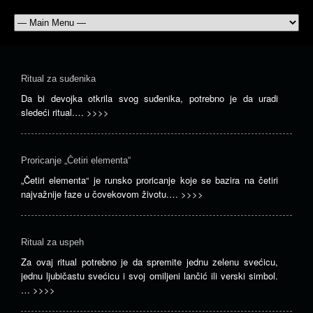
Ritual za suđenika
Da bi devojka otkrila svog suđenika, potrebno je da uradi
sledeći ritual.…
>>>>
Proricanje „Četiri elementa“
„Četiri elementa“ je runsko proricanje koje se bazira na četiri
najvažnije faze u čovekovom životu.…
>>>>
Ritual za uspeh
Za ovaj ritual potrebno je da spremite jednu zelenu svećicu,
jednu ljubičastu svećicu i svoj omiljeni lančić ili verski simbol.
…
>>>>