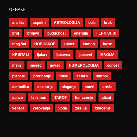
OZNAKE
analiza
aspekti
ASTROLOGIJA
boje
brak
broj
brojevi
budućnost
energija
FENG SHUI
feng šui
HOROSKOP
jupiter
kamen
karte
KRISTALI
ljubav
ljubavna
ljubavni
MAGIJA
mars
mesec
novac
NUMEROLOGIJA
odnosi
planete
proricanje
ritual
saturn
simbol
simbolika
sinastrija
slaganje
snovi
sreća
sunce
talisman
TAROT
tumačenje
uticaj
venera
verovanja
voda
zaštita
značenje