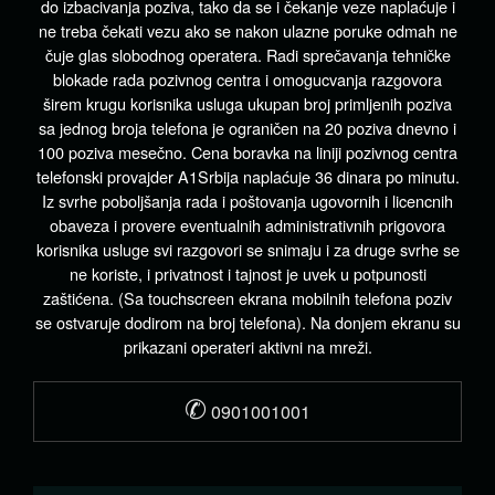
do izbacivanja poziva, tako da se i čekanje veze naplaćuje i
ne treba čekati vezu ako se nakon ulazne poruke odmah ne
čuje glas slobodnog operatera. Radi sprečavanja tehničke
blokade rada pozivnog centra i omogucvanja razgovora
širem krugu korisnika usluga ukupan broj primljenih poziva
sa jednog broja telefona je ograničen na 20 poziva dnevno i
100 poziva mesečno. Cena boravka na liniji pozivnog centra
telefonski provajder A1Srbija naplaćuje 36 dinara po minutu.
Iz svrhe poboljšanja rada i poštovanja ugovornih i licencnih
obaveza i provere eventualnih administrativnih prigovora
korisnika usluge svi razgovori se snimaju i za druge svrhe se
ne koriste, i privatnost i tajnost je uvek u potpunosti
zaštićena. (Sa touchscreen ekrana mobilnih telefona poziv
se ostvaruje dodirom na broj telefona). Na donjem ekranu su
prikazani operateri aktivni na mreži.
✆
0901001001