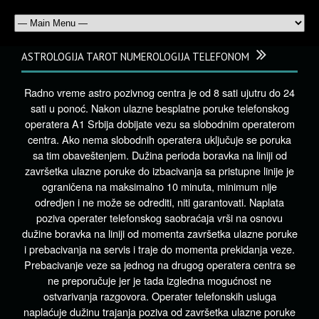
ASTROLOGIJA TAROT NUMEROLOGIJA TELEFONOM
Radno vreme astro pozivnog centra je od 8 sati ujutru do 24
sati u ponoć. Nakon ulazne besplatne poruke telefonskog
operatera A1 Srbija dobijate vezu sa slobodnim operaterom
centra. Ako nema slobodnih operatera uključuje se poruka
sa tim obaveštenjem. Dužina perioda boravka na liniji od
završetka ulazne poruke do izbacivanja sa pristupne linije je
ograničena na maksimalno 10 minuta, minimum nije
odredjen i ne može se odrediti, niti garantovati. Naplata
poziva operater telefonskog saobraćaja vrši na osnovu
dužine boravka na liniji od momenta završetka ulazne poruke
i prebacivanja na servis i traje do momenta prekidanja veze.
Prebacivanje veze sa jednog na drugog operatera centra se
ne preporučuje jer je tada izgledna mogućnost ne
ostvarivanja razgovora. Operater telefonskih usluga
naplaćuje dužinu trajanja poziva od završetka ulazne poruke