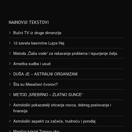
NAJNOVIJI TEKSTOVI
Bučni TV iz druge dimenzije
12 saveta besmrtne Lujze Hej
Metoda „Čaša vode“ za rešavanje problema i ispunjenje želja.
Amerika sudba i usud
DUŠA JE – ASTRALNI ORGANIZAM
Šta su Mesečevi čvorovi?
METOD „SREBRNO – ZLATNO SUNCE“
Astrološki pokazatelji sticanja novca, dobrog poslovanja i
finansija
Astrološki aspekti za začeće, trudnoću i porođaj
Magični kristal Tigrovo oko