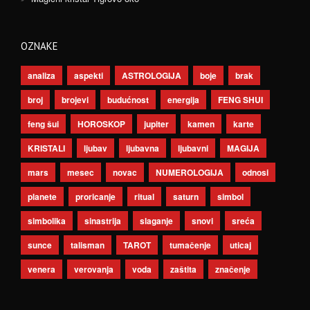
OZNAKE
analiza
aspekti
ASTROLOGIJA
boje
brak
broj
brojevi
budućnost
energija
FENG SHUI
feng šui
HOROSKOP
jupiter
kamen
karte
KRISTALI
ljubav
ljubavna
ljubavni
MAGIJA
mars
mesec
novac
NUMEROLOGIJA
odnosi
planete
proricanje
ritual
saturn
simbol
simbolika
sinastrija
slaganje
snovi
sreća
sunce
talisman
TAROT
tumačenje
uticaj
venera
verovanja
voda
zaštita
značenje