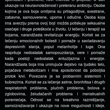
ukazuje na neuravnoteženost i preteranu ambiciju. Osobe
kojima je ova boja omiljena su prilagodljive, svestrane,
zabavne, samouverene, uporne i odlučne. Osoba koja
ima averziju prema ovoj boji možda potiskuje seksualne
osećaje i druge poteškoće u životu. U lečenju i terapiji sa
bojama, narandžasta revitalizuje energiju. Koristi se za
lečenju emocionalnih bolesti i pomaže u savladavanju
depresivnih stanja, poput melanholije i tuge. Ona
raspršuje nedostatak samopouzdanja, vere i pomaže
kada postoji nedostatak entuzijazma i energije.
Narandžasta boja ima umirujuće dejstvo na ljudsko telo,
pojačava metabolizam i ima sposobnost da poboljša
protok krvi. Povezana je sa probavnim sistemom i
bubrezima. Koristi se za lečenje astme, bronhitisa i drugih
respiratornih problema, plućnih problema, bolova u
zglobovima, želudačanih problema i menstrualnih
poremećaja. Odnosi se na kreativno razmišljanje,
samoizražavanje i ukazuje na nove mogućnosti i ideje.