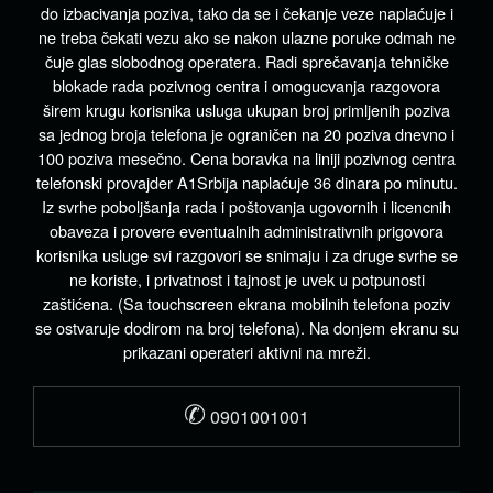
do izbacivanja poziva, tako da se i čekanje veze naplaćuje i
ne treba čekati vezu ako se nakon ulazne poruke odmah ne
čuje glas slobodnog operatera. Radi sprečavanja tehničke
blokade rada pozivnog centra i omogucvanja razgovora
širem krugu korisnika usluga ukupan broj primljenih poziva
sa jednog broja telefona je ograničen na 20 poziva dnevno i
100 poziva mesečno. Cena boravka na liniji pozivnog centra
telefonski provajder A1Srbija naplaćuje 36 dinara po minutu.
Iz svrhe poboljšanja rada i poštovanja ugovornih i licencnih
obaveza i provere eventualnih administrativnih prigovora
korisnika usluge svi razgovori se snimaju i za druge svrhe se
ne koriste, i privatnost i tajnost je uvek u potpunosti
zaštićena. (Sa touchscreen ekrana mobilnih telefona poziv
se ostvaruje dodirom na broj telefona). Na donjem ekranu su
prikazani operateri aktivni na mreži.
✆
0901001001