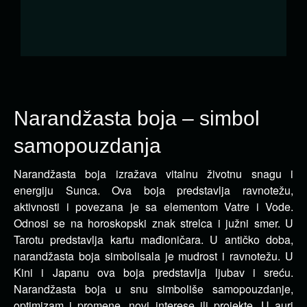
Narandžasta boja – simbol
samopouzdanja
Narandžasta boja izražava vitalnu životnu snagu i
energiju Sunca. Ova boja predstavlja ravnotežu,
aktivnosti i povezana je sa elementom Vatre i Vode.
Odnosi se na horoskopski znak strelca i južni smer. U
Tarotu predstavlja kartu mađioničara. U antičko doba,
narandžasta boja simbolisala je mudrost i ravnotežu. U
Kini i Japanu ova boja predstavlja ljubav i sreću.
Narandžasta boja u snu simboliše samopouzdanje,
optimizam i promene, novi interese ili projekte. U auri