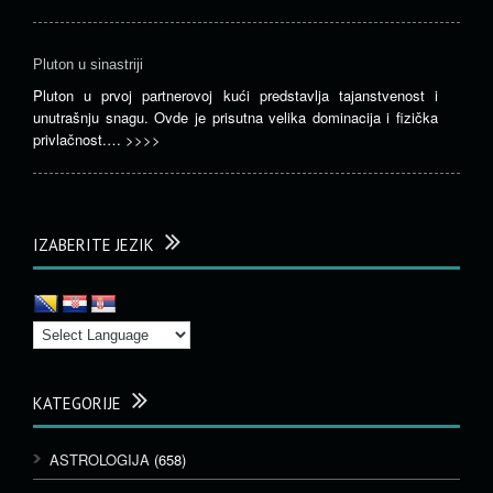
Pluton u sinastriji
Pluton u prvoj partnerovoj kući predstavlja tajanstvenost i
unutrašnju snagu. Ovde je prisutna velika dominacija i fizička
privlačnost.…
>>>>
IZABERITE JEZIK
KATEGORIJE
ASTROLOGIJA
(658)