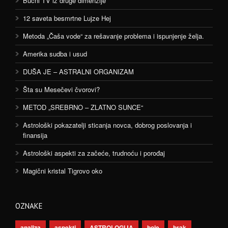
Bučni TV iz druge dimenzije
12 saveta besmrtne Lujze Hej
Metoda „Čaša vode“ za rešavanje problema i ispunjenje želja.
Amerika sudba i usud
DUŠA JE – ASTRALNI ORGANIZAM
Šta su Mesečevi čvorovi?
METOD „SREBRNO – ZLATNO SUNCE“
Astrološki pokazatelji sticanja novca, dobrog poslovanja i
finansija
Astrološki aspekti za začeće, trudnoću i porođaj
Magični kristal Tigrovo oko
OZNAKE
analiza
aspekti
ASTROLOGIJA
boje
brak