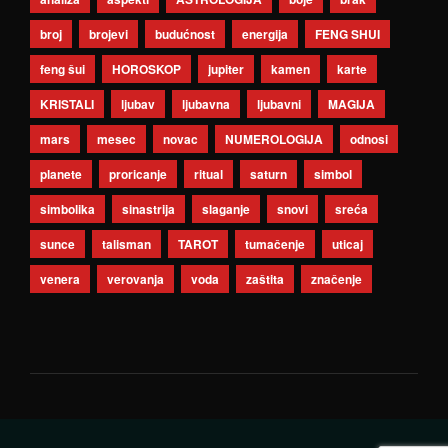
broj
brojevi
budućnost
energija
FENG SHUI
feng šui
HOROSKOP
jupiter
kamen
karte
KRISTALI
ljubav
ljubavna
ljubavni
MAGIJA
mars
mesec
novac
NUMEROLOGIJA
odnosi
planete
proricanje
ritual
saturn
simbol
simbolika
sinastrija
slaganje
snovi
sreća
sunce
talisman
TAROT
tumačenje
uticaj
venera
verovanja
voda
zaštita
značenje