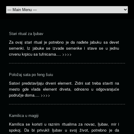
Stari ritual za ljubav
Za ovaj stari ritual je potrebno je da nađete jabuku sa devet
semenki. Iz jabuke se izvade semenke i stave se u jednu
crvenu krpicu sa tufnicama.…
>>>>
Položaj sata po feng šuiu
Satovi predstavljaju drveni element. Zidni sat treba staviti na
mesto gde vlada element drveta, odnosno u odgovarajuće
područje doma.…
>>>>
Kamilica u magiji
Kamilica se koristi u raznim ritualima za novac, ljubav, mir i
spokoj. Da bi privukli ljubav u svoj život, potrebno je da