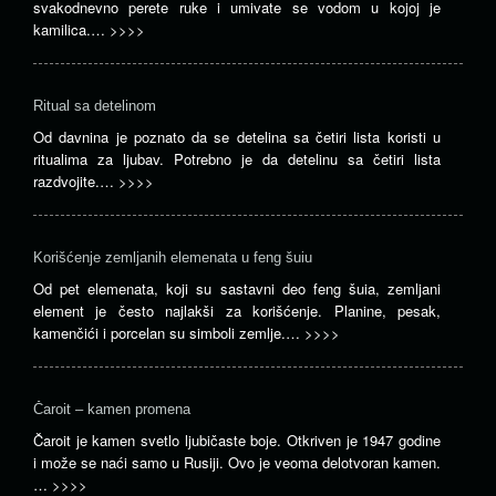
svakodnevno perete ruke i umivate se vodom u kojoj je
kamilica.…
>>>>
Ritual sa detelinom
Od davnina je poznato da se detelina sa četiri lista koristi u
ritualima za ljubav. Potrebno je da detelinu sa četiri lista
razdvojite.…
>>>>
Korišćenje zemljanih elemenata u feng šuiu
Od pet elemenata, koji su sastavni deo feng šuia, zemljani
element je često najlakši za korišćenje. Planine, pesak,
kamenčići i porcelan su simboli zemlje.…
>>>>
Čaroit – kamen promena
Čaroit je kamen svetlo ljubičaste boje. Otkriven je 1947 godine
i može se naći samo u Rusiji. Ovo je veoma delotvoran kamen.
…
>>>>