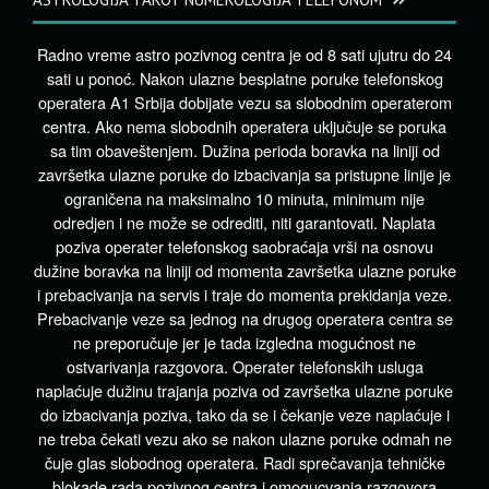
Radno vreme astro pozivnog centra je od 8 sati ujutru do 24
sati u ponoć. Nakon ulazne besplatne poruke telefonskog
operatera A1 Srbija dobijate vezu sa slobodnim operaterom
centra. Ako nema slobodnih operatera uključuje se poruka
sa tim obaveštenjem. Dužina perioda boravka na liniji od
završetka ulazne poruke do izbacivanja sa pristupne linije je
ograničena na maksimalno 10 minuta, minimum nije
odredjen i ne može se odrediti, niti garantovati. Naplata
poziva operater telefonskog saobraćaja vrši na osnovu
dužine boravka na liniji od momenta završetka ulazne poruke
i prebacivanja na servis i traje do momenta prekidanja veze.
Prebacivanje veze sa jednog na drugog operatera centra se
ne preporučuje jer je tada izgledna mogućnost ne
ostvarivanja razgovora. Operater telefonskih usluga
naplaćuje dužinu trajanja poziva od završetka ulazne poruke
do izbacivanja poziva, tako da se i čekanje veze naplaćuje i
ne treba čekati vezu ako se nakon ulazne poruke odmah ne
čuje glas slobodnog operatera. Radi sprečavanja tehničke
blokade rada pozivnog centra i omogucvanja razgovora