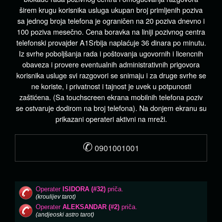
širem krugu korisnika usluga ukupan broj primljenih poziva
sa jednog broja telefona je ograničen na 20 poziva dnevno i
100 poziva mesečno. Cena boravka na liniji pozivnog centra
telefonski provajder A1Srbija naplaćuje 36 dinara po minutu.
Iz svrhe poboljšanja rada i poštovanja ugovornih i licencnih
obaveza i provere eventualnih administrativnih prigovora
korisnika usluge svi razgovori se snimaju i za druge svrhe se
ne koriste, i privatnost i tajnost je uvek u potpunosti
zaštićena. (Sa touchscreen ekrana mobilnih telefona poziv
se ostvaruje dodirom na broj telefona). Na donjem ekranu su
prikazani operateri aktivni na mreži.
✆
0901001001