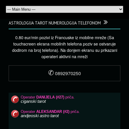
ASTROLOGIJA TAROT NUMEROLOGIJA TELEFONOM
0.80 eur/min pozivi iz Francuske iz mobilne mreže (Sa
touchscreen ekrana mobilnih telefona poziv se ostvaruje
dodirom na broj telefona). Na donjem ekranu su prikazani
operateri aktivni na mreži
✆
0892970250