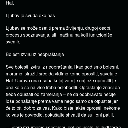
Hai.
Ljubav je svuda oko nas
Ljubav se može osetiti prema življenju, drugoj osobi,
procesu spoznavanja, ali i načinu na koji funkcioniše
svemir.
Bolesti izviru iz neopraštanja
Sve bolesti izviru iz neopraštanja i kad god smo bolesni,
moramo istražiti srce da vidimo kome oprostiti, savetuje
Hai. Upravo ona osoba kojoj vam je najteže oprostiti je
ona koje se najviše treba osloboditi. Opraštanje znači da
treba odustati od zameranja – ne da odobravate nečije
loše ponašanje prema vama nego samo da otpustite jer
će to biti dobro za vas. Kako biste lakše oprostili nekome
ko vas je povredio, pokušajte shvatiti da su i oni patili.
– Dobro razumemo sopstvenu bol, no većini je ljudi teško