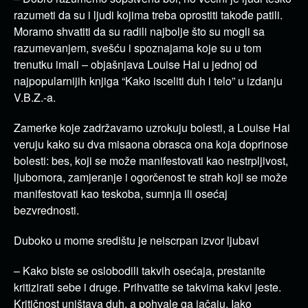
razumeti da su i ljudi kojima treba oprostiti takođe patili.
Moramo shvatiti da su radili najbolje što su mogli sa
razumevanjem, svešću i spoznajama koje su u tom
trenutku imali – objašnjava Louise Hai u jednoj od
najpopularnijih knjiga “Kako isceliti duh i telo” u izdanju
V.B.Z.-a.
Zamerke koje zadržavamo uzrokuju bolesti, a Louise Hai
veruju kako su dva misaona obrasca ona koja doprinose
bolesti: bes, koji se može manifestovati kao nestrpljivost,
ljubomora, zamjeranje i ogorčenost te strah koji se može
manifestovati kao teskoba, sumnja ili osećaj
bezvrednosti.
Duboko u mome središtu je neiscrpan izvor ljubavi
– Kako biste se oslobodili takvih osećaja, prestanite
kritizirati sebe i druge. Prihvatite se takvima kakvi jeste.
Kritičnost uništava duh, a pohvale ga jačaju. Iako