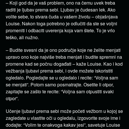
– Koji god da je vaš problem, ono na čemu uvek treba
raditi je ljubav prema sebi. Ljubav je čudesan lek. Ako
volite sebe, to stvara čuda u vašem životu – objašnjava
Louise. Nakon toga potrebno je odlučiti da ste se voljni
promeniti i odbaciti uverenja koja vam štete. To je vrlo
teško, ali nužno.
– Budite svesni da je ono područje koje ne želite menjati
upravo ono koje najviše treba menjati i budite spremni na
promene kad se počnu događati – kaže Louise. Kao i kod
vežbanja ljubavi prema sebi, i ovde možete iskoristiti
ogledalo. Pogledajte se u ogledalo i recite: “Voljna sam
se menjati”. Potom samo posmatrajte. Osetite li otpor,
zapitajte se zašto te recite: “Voljna sam otpustiti svaki
otpor”.
Učenje ljubavi prema sebi može početi vežbom u kojoj se
zagledate u vlastite oči u ogledalu, izgovorite svoje ime i
dodajte: “Volim te onakvoga kakav jesi”, savetuje Louise