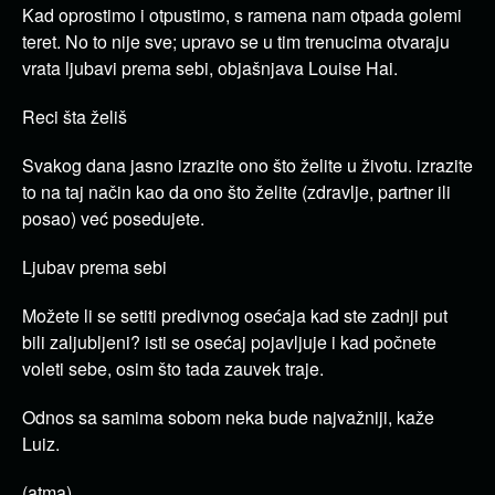
Kad oprostimo i otpustimo, s ramena nam otpada golemi
teret. No to nije sve; upravo se u tim trenucima otvaraju
vrata ljubavi prema sebi, objašnjava Louise Hai.
Reci šta želiš
Svakog dana jasno izrazite ono što želite u životu. izrazite
to na taj način kao da ono što želite (zdravlje, partner ili
posao) već posedujete.
Ljubav prema sebi
Možete li se setiti predivnog osećaja kad ste zadnji put
bili zaljubljeni? isti se osećaj pojavljuje i kad počnete
voleti sebe, osim što tada zauvek traje.
Odnos sa samima sobom neka bude najvažniji, kaže
Luiz.
(atma)