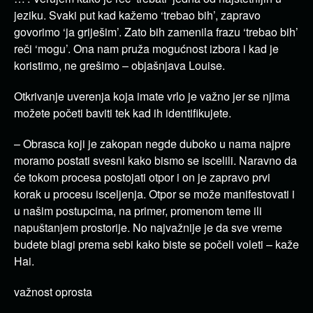
jeziku. Svaki put kad kažemo ‘trebao bih’, zapravo
govorimo ‘ja griješim’. Zato bih zamenila frazu ‘trebao bih’
reči ‘mogu’. Ona nam pruža mogućnost izbora i kad je
koristimo, ne grešimo – objašnjava Louise.
Otkrivanje uverenja koja imate vrlo je važno jer se njima
možete početi baviti tek kad ih identifikujete.
– Obrasca koji je zakopan negde duboko u nama najpre
moramo postati svesni kako bismo se iscelili. Naravno da
će tokom procesa postojati otpor i on je zapravo prvi
korak u procesu isceljenja. Otpor se može manifestovati i
u našim postupcima, na primer, promenom teme ili
napuštanjem prostorije. No najvažnije je da sve vreme
budete blagi prema sebi kako biste se počeli voleti – kaže
Hai.
važnost oprosta