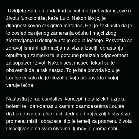
-Uvidjela Sam da onda kad se volimo i prihvatamo, sve u
životu funkcioniše, kaže Luiz. Nakon što joj je
dijagnostikovan rak grlića materice, Hai je zaključila da je
to posledica njenog zameranja očuhu i majci zbog
zlostavljanja u detinjstvu te je odbila lečenje. Posvetila se
zdravoj ishrani, afirmacijama, vizualizaciji, opraštanju i
otpuštanju zamjerki te je potpuno preuzela odgovornost
za sopstveni život. Nakon šest meseci lekari su je
obavestili da je rak nestao. To je bila potvrda koju je
Louise čekala da je filozofija koju propoveda i kojoj
veruje tačna.
Nastavila je rad osmislivši koncept metafizičkih uzroka
bolesti te i dan-danas u kasnim osamdesetima Louise
drži predavanja, piše i uči. Jedna od najvažnijih stvari za
promenu misli i obrazaca, što je temelj za promenu života
i isceljivanje na svim nivoima, ljubav je prema sebi.