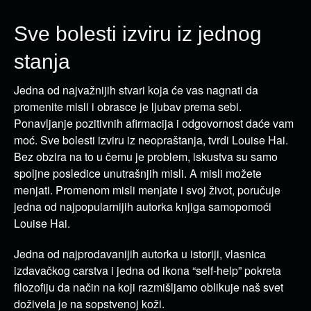
Sve bolesti izviru iz jednog
stanja
Jedna od najvažnijih stvari koja će vas nagnati da
promenite misli i obrasce je ljubav prema sebi.
Ponavljanje pozitivnih afirmacija i odgovornost daće vam
moć. Sve bolesti izviru iz neopraštanja, tvrdi Louise Hai.
Bez obzira na to u čemu je problem, iskustva su samo
spoljne posledice unutrašnjih misli. A misli možete
menjati. Promenom misli menjate i svoj život, poručuje
jedna od najpopularnijih autorka knjiga samopomoći
Louise Hai.
Jedna od najprodavanijih autorka u istoriji, vlasnica
izdavačkog carstva i jedna od ikona “self-help” pokreta
filozofiju da način na koji razmišljamo oblikuje naš svet
doživela je na sopstvenoj koži.