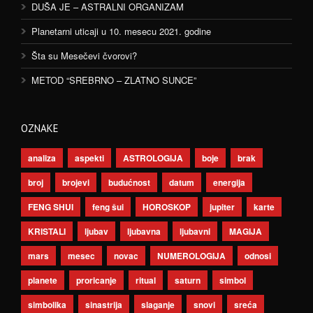
DUŠA JE – ASTRALNI ORGANIZAM
Planetarni uticaji u 10. mesecu 2021. godine
Šta su Mesečevi čvorovi?
METOD “SREBRNO – ZLATNO SUNCE”
OZNAKE
analiza
aspekti
ASTROLOGIJA
boje
brak
broj
brojevi
budućnost
datum
energija
FENG SHUI
feng šui
HOROSKOP
jupiter
karte
KRISTALI
ljubav
ljubavna
ljubavni
MAGIJA
mars
mesec
novac
NUMEROLOGIJA
odnosi
planete
proricanje
ritual
saturn
simbol
simbolika
sinastrija
slaganje
snovi
sreća