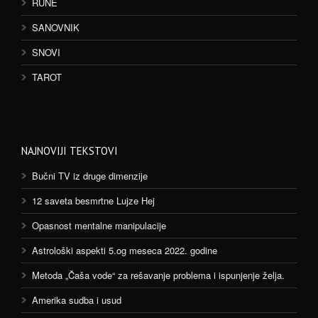
RUNE
SANOVNIK
SNOVI
TAROT
NAJNOVIJI TEKSTOVI
Bučni TV iz druge dimenzije
12 saveta besmrtne Lujze Hej
Opasnost mentalne manipulacije
Astrološki aspekti 5.og meseca 2022. godine
Metoda „Čaša vode“ za rešavanje problema i ispunjenje želja.
Amerika sudba i usud