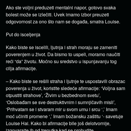
Ako ste voljni preduzeti mentalni napor, gotovo svaka
bolest može se izlečiti. Uvek imamo izbor preuzeti
odgovornost za ono što nam se događa, smatra Louise.
Put do isceljenja
Kako biste se iscelili, ljutnja i strah moraju se zameniti
poverenjem u život. Da bismo to uspeli, moramo naučiti
reći “da” životu. Moćno su sredstvo u ispunjavanju tog
cilja afirmacije.
– Kako biste se rešili straha i ljutnje te uspostavili obrazac
poverenja u život, koristite sledeće afirmacije: ‘Voljna sam
otpustiti strahove’, ‘Živim u bezbednom svetu’,
‘Oslobađam se sve destruktivnim i sumnjičavih misli’,
‘Prihvatam se i stvaram mir u svom umu i srcu ‘,’ Imam
moć učiniti promene ‘,’ Imam božansku zaštitu ‘- savetuje
Louise Hai. Kako bi afirmacije bile još delotvornije,
izgovarajte ih od trenutka kad se probudite.