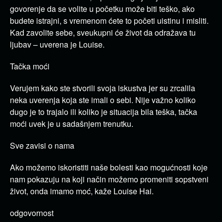
govorenje da se volite u početku može biti teško, ako
budete istrajni, s vremenom ćete to početi uistinu i misliti.
Kad zavolite sebe, sveukupni će život da odražava tu
ljubav – uverena je Louise.
Tačka moći
Verujem kako ste stvorili svoja iskustva jer su zrcalila
neka uverenja koja ste imali o sebi. Nije važno koliko
dugo je to trajalo ili koliko je situacija bila teška, tačka
moći uvek je u sadašnjem trenutku.
Sve zavisi o nama
Ako možemo iskoristiti naše bolesti kao mogućnosti koje
nam pokazuju na koji način možemo promeniti sopstveni
život, onda imamo moć, kaže Louise Hai.
odgovornost