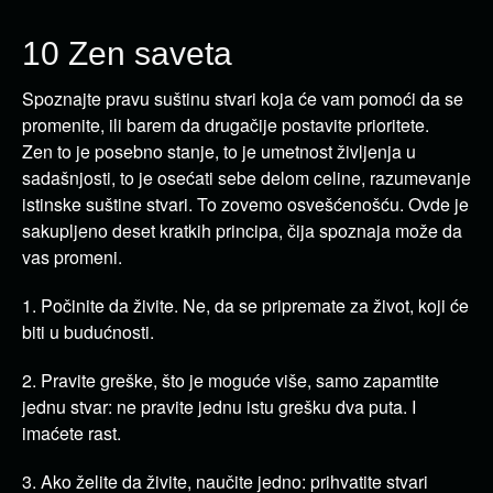
10 Zen saveta
Spoznajte pravu suštinu stvari koja će vam pomoći da se
promenite, ili barem da drugačije postavite prioritete.
Zen to je posebno stanje, to je umetnost življenja u
sadašnjosti, to je osećati sebe delom celine, razumevanje
istinske suštine stvari. To zovemo osvešćenošću. Ovde je
sakupljeno deset kratkih principa, čija spoznaja može da
vas promeni.
1. Počinite da živite. Ne, da se pripremate za život, koji će
biti u budućnosti.
2. Pravite greške, što je moguće više, samo zapamtite
jednu stvar: ne pravite jednu istu grešku dva puta. I
imaćete rast.
3. Ako želite da živite, naučite jedno: prihvatite stvari