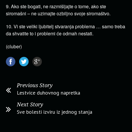
9. Ako ste bogati, ne razmišljajte o tome, ako ste
siromašni – ne uzimajte ozbiljno svoje siromaštvo.
10. Vi ste veliki ljubitelj stvaranja problema … samo treba
da shvatite to i problemi će odmah nestati.
(cluber)
Previous Story
Lestvice duhovnog napretka
Next Story
Sve bolesti izviru iz jednog stanja