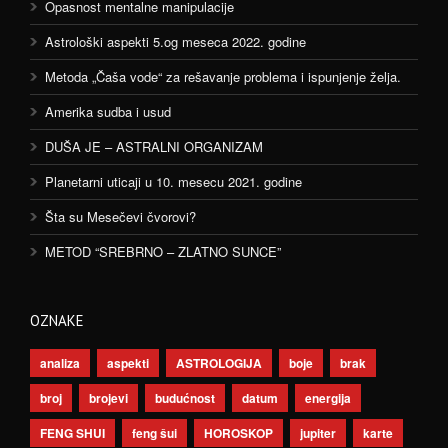
Opasnost mentalne manipulacije
Astrološki aspekti 5.og meseca 2022. godine
Metoda „Čaša vode“ za rešavanje problema i ispunjenje želja.
Amerika sudba i usud
DUŠA JE – ASTRALNI ORGANIZAM
Planetarni uticaji u 10. mesecu 2021. godine
Šta su Mesečevi čvorovi?
METOD “SREBRNO – ZLATNO SUNCE”
OZNAKE
analiza
aspekti
ASTROLOGIJA
boje
brak
broj
brojevi
budućnost
datum
energija
FENG SHUI
feng šui
HOROSKOP
jupiter
karte