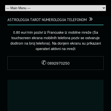
ASTROLOGIJA TAROT NUMEROLOGIJA TELEFONOM
0.80 eur/min pozivi iz Francuske iz mobilne mreže (Sa
touchscreen ekrana mobilnih telefona poziv se ostvaruje
dodirom na broj telefona). Na donjem ekranu su prikazani
operateri aktivni na mreži
✆
0892970250