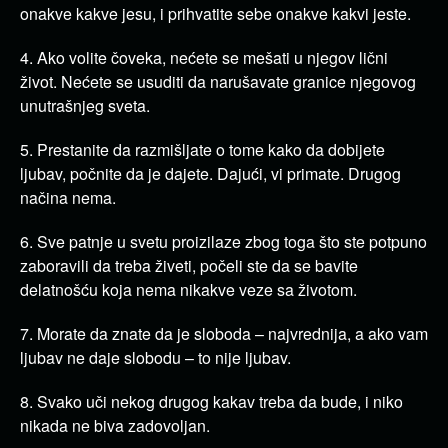
onakve kakve jesu, i prihvatite sebe onakve kakvi jeste.
4. Ako volite čoveka, nećete se mešati u njegov lični
život. Nećete se usuditi da narušavate granice njegovog
unutrašnjeg sveta.
5. Prestanite da razmišljate o tome kako da dobijete
ljubav, počnite da je dajete. Dajući, vi primate. Drugog
načina nema.
6. Sve patnje u svetu proizilaze zbog toga što ste potpuno
zaboravili da treba živeti, počeli ste da se bavite
delatnošću koja nema nikakve veze sa životom.
7. Morate da znate da je sloboda – najvrednija, a ako vam
ljubav ne daje slobodu – to nije ljubav.
8. Svako uči nekog drugog kakav treba da bude, i niko
nikada ne biva zadovoljan.