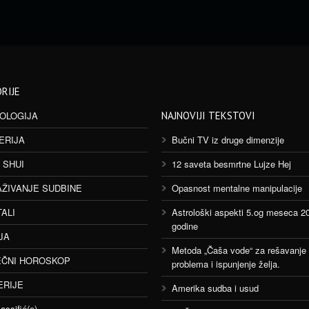
RIJE
OLOGIJA
NAJNOVIJI TEKSTOVI
ERIJA
Bučni TV iz druge dimenzije
 SHUI
12 saveta besmrtne Lujze Hej
AŽIVANJE SUDBINE
Opasnost mentalne manipulacije
TALI
Astrološki aspekti 5.og meseca 2
godine
JA
Metoda „Čaša vode“ za rešavanje
ČNI HOROSKOP
problema i ispunjenje želja.
ERIJE
Amerika sudba i usud
assifié(e)