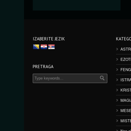
IZABERITE JEZIK
KATEGO
ASTR
EZOT
PRETRAGA
FENG
ISTR
KRIS
MAGI
MESE
MIST
Non cl