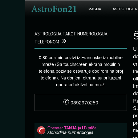
MAGIJA
ASTROLOGIJA
ASTROLOGIJA TAROT NUMEROLOGIJA
Š
TELEFONOM
U 
do
0.80 eur/min pozivi iz Francuske iz mobilne
en
mreže (Sa touchscreen ekrana mobilnih
telefona poziv se ostvaruje dodirom na broj
in
telefona). Na donjem ekranu su prikazani
ot
operateri aktivni na mreži
im
do
✆
Ra
0892970250
Su
pr
pr
mo
en