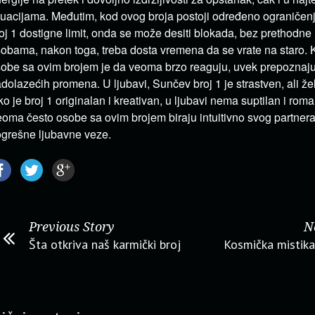
tuacijama. Međutim, kod ovog broja postoji određeno ograniče
oj 1 dostigne limit, onda se može desiti blokada, bez prethodne
obama, nakon toga, treba dosta vremena da se vrate na staro. K
obe sa ovim brojem je da veoma brzo reaguju, uvek prepoznaju
dolazećih promena. U ljubavi, Sunčev broj 1 je strastven, ali že
ko je broj 1 originalan i kreativan, u ljubavi nema suptilan i roma
oma često osobe sa ovim brojem biraju intuitivno svog partnera
grešne ljubavne veze.
Previous Story
N
Šta otkriva naš karmički broj
Kosmička mistika