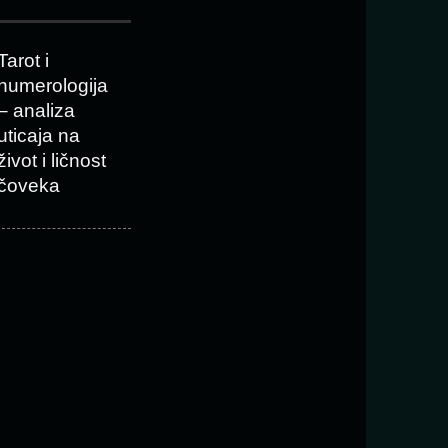
Tarot i
numerologija
– analiza
uticaja na
život i ličnost
čoveka