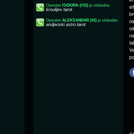
si
br
os
os
na
Ia
Ve
po