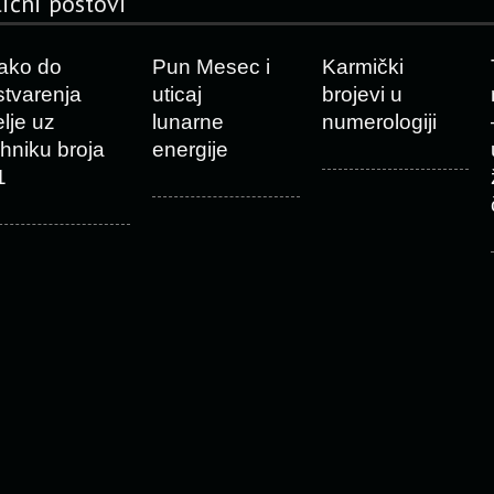
lični postovi
ako do
Pun Mesec i
Karmički
stvarenja
uticaj
brojevi u
elje uz
lunarne
numerologiji
ehniku broja
energije
1