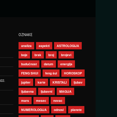
OZNAKE
analiza
aspekti
ASTROLOGIJA
boje
brak
broj
brojevi
budućnost
datum
energija
FENG SHUI
feng šui
HOROSKOP
022.
jupiter
karte
KRISTALI
ljubav
ljubavna
ljubavni
MAGIJA
mars
mesec
novac
NUMEROLOGIJA
odnosi
planete