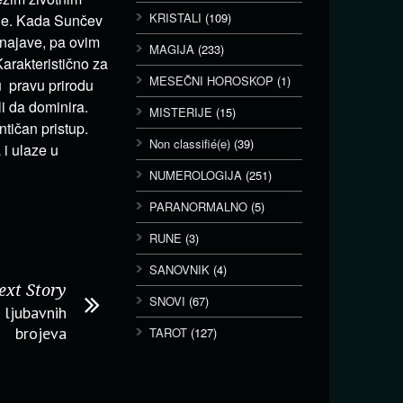
KRISTALI
(109)
nje. Kada Sunčev
 najave, pa ovim
MAGIJA
(233)
arakteristično za
MESEČNI HOROSKOP
(1)
 pravu prirodu
li da dominira.
MISTERIJE
(15)
ntičan pristup.
Non classifié(e)
(39)
 i ulaze u
NUMEROLOGIJA
(251)
PARANORMALNO
(5)
RUNE
(3)
SANOVNIK
(4)
ext Story
SNOVI
(67)
 ljubavnih
brojeva
TAROT
(127)