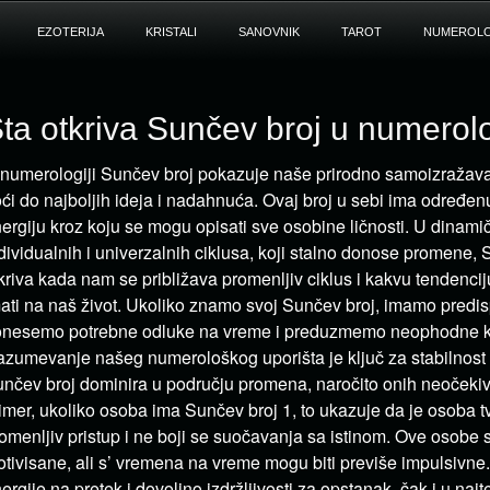
EZOTERIJA
KRISTALI
SANOVNIK
TAROT
NUMEROLO
ta otkriva Sunčev broj u numerolo
numerologiji Sunčev broj pokazuje naše prirodno samoizražava
ći do najboljih ideja i nadahnuća. Ovaj broj u sebi ima određe
ergiju kroz koju se mogu opisati sve osobine ličnosti. U dinam
dividualnih i univerzalnih ciklusa, koji stalno donose promene,
kriva kada nam se približava promenljiv ciklus i kakvu tendencij
ati na naš život. Ukoliko znamo svoj Sunčev broj, imamo predis
nesemo potrebne odluke na vreme i preduzmemo neophodne k
zumevanje našeg numerološkog uporišta je ključ za stabilnost
nčev broj dominira u području promena, naročito onih neočeki
imer, ukoliko osoba ima Sunčev broj 1, to ukazuje da je osoba t
omenljiv pristup i ne boji se suočavanja sa istinom. Ove osobe
tivisane, ali s’ vremena na vreme mogu biti previše impulsivne.
ergije na pretek i dovoljno izdržljivosti za opstanak, čak i u naj