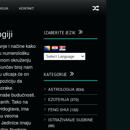
GIJA
KONTAKT
giji
IZABERITE JEZIK
nje i načine kako
nu numerološku
ičnom okruženju
 Sunčev broj nam
u uticaja će on
KATEGORIJE
poziciju da
orake.
ASTROLOGIJA
(634)
 naše budućnosti.
EZOTERIJA
(370)
vanih. Tako na
vrdoglava, ima
FENG SHUI
(132)
 su veoma
ISTRAŽIVANJE SUDBINE
 Jedinice imaju
(66)
težim životnim