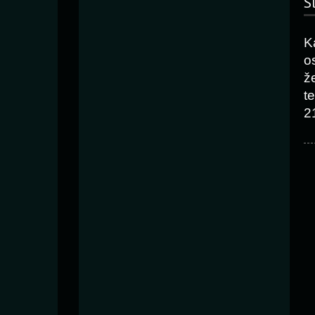
S
K
o
ž
t
2