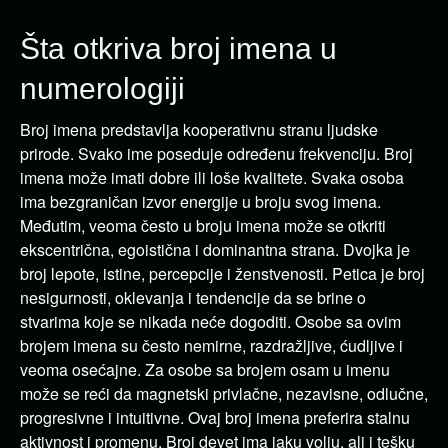
Šta otkriva broj imena u
numerologiji
Broj imena predstavlja kooperativnu stranu ljudske
prirode. Svako ime poseduje određenu frekvenciju. Broj
imena može imati dobre ili loše kvalitete. Svaka osoba
ima bezgraničan izvor energije u broju svog imena.
Međutim, veoma često u broju imena može se otkriti
ekscentrična, egoistična i dominantna strana. Dvojka je
broj lepote, istine, percepcije i ženstvenosti. Petica je broj
nesigurnosti, oklevanja i tendencije da se brine o
stvarima koje se nikada neće dogoditi. Osobe sa ovim
brojem imena su često nemirne, razdražljive, ćudljive i
veoma osećajne. Za osobe sa brojem osam u imenu
može se reći da magnetski privlačne, nezavisne, odlučne,
progresivne i intuitivne. Ovaj broj imena preferira stalnu
aktivnost i promenu. Broj devet ima jaku volju, ali i tešku