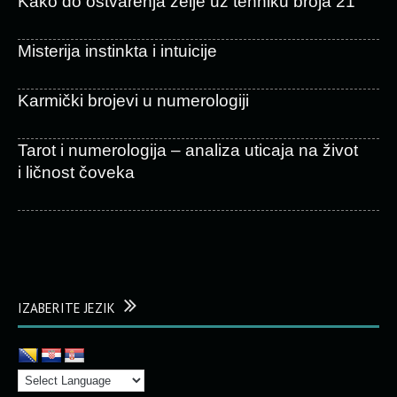
Kako do ostvarenja želje uz tehniku broja 21
Misterija instinkta i intuicije
Karmički brojevi u numerologiji
Tarot i numerologija – analiza uticaja na život
i ličnost čoveka
IZABERITE JEZIK