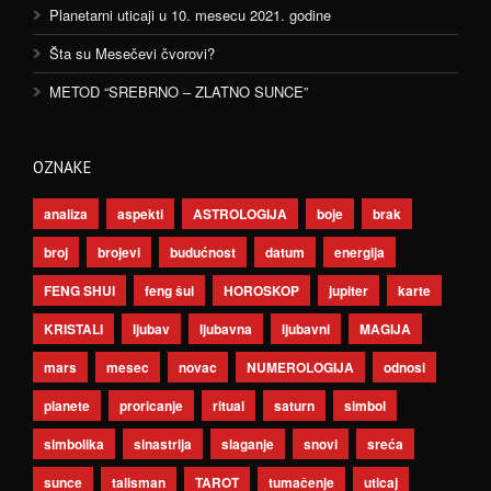
Planetarni uticaji u 10. mesecu 2021. godine
Šta su Mesečevi čvorovi?
METOD “SREBRNO – ZLATNO SUNCE”
OZNAKE
analiza
aspekti
ASTROLOGIJA
boje
brak
broj
brojevi
budućnost
datum
energija
FENG SHUI
feng šui
HOROSKOP
jupiter
karte
KRISTALI
ljubav
ljubavna
ljubavni
MAGIJA
mars
mesec
novac
NUMEROLOGIJA
odnosi
planete
proricanje
ritual
saturn
simbol
simbolika
sinastrija
slaganje
snovi
sreća
sunce
talisman
TAROT
tumačenje
uticaj