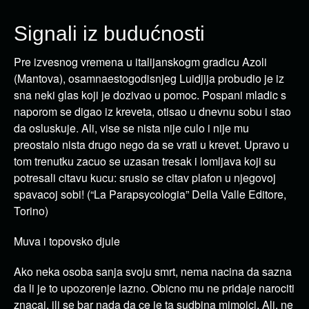
Signali iz budućnosti
Pre izvesnog vremena u italijanskogm gradicu Azoli
(Mantova), osamnaestogodisnjeg Luidjija probudio je iz
sna neki glas koji je dozivao u pomoc. Pospani mladic s
naporom se digao iz kreveta, otisao u dnevnu sobu i stao
da osluskuje. Ali, vise se nista nije culo i nije mu
preostalo nista drugo nego da se vrati u krevet. Upravo u
tom trenutku zacuo se uzasan tresak i lomljava koji su
potresali citavu kucu: srusio se citav plafon u njegovoj
spavacoj sobi! (“La Parapsycologia” Della Valle Editore,
Torino)
Muva i topovsko djule
Ako neka osoba sanja svoju smrt, nema nacina da sazna
da li je to upozorenje lazno. Obicno mu ne pridaje narociti
znacaj, ili se bar nada da ce je ta sudbina mimoici. Ali, ne