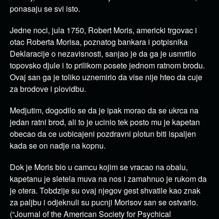
ponasaju se svi isto.
Jedne noci, jula 1750, Robert Moris, americki trgovac i
otac Roberta Morisa, poznatog bankara i potpisnika
Deklaracije o nezavisnosti, sanjao je da ga je usmrtilo
topovsko djule i to prilikom posete jednom ratnom brodu.
Ovaj san ga je toliko uznemirio da vise nije hteo da cuje
za brodove i plovidbu.
Medjutim, dogodilo se da je ipak morao da se ukrca na
jedan ratni brod, ali to je ucinio tek posto mu je kapetan
obecao da ce uobicajeni pozdravni plotun biti ispaljen
kada se on nadje na kopnu.
Dok je Moris bio u camcu kojim se vracao na obalu,
kapetanu je sletela muva na nos i zamahnuo je rukom da
je otera. Tobdzije su ovaj njegov gest shvatile kao znak
za paljbu i odjeknuli su pucnji Morisov san se ostvario.
(“Journal of the American Society for Psychical