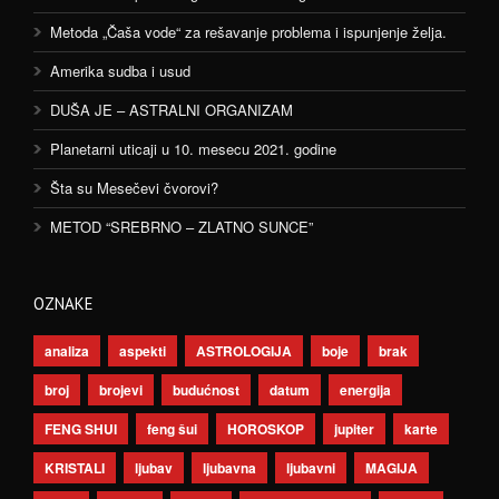
Metoda „Čaša vode“ za rešavanje problema i ispunjenje želja.
Amerika sudba i usud
DUŠA JE – ASTRALNI ORGANIZAM
Planetarni uticaji u 10. mesecu 2021. godine
Šta su Mesečevi čvorovi?
METOD “SREBRNO – ZLATNO SUNCE”
OZNAKE
analiza
aspekti
ASTROLOGIJA
boje
brak
broj
brojevi
budućnost
datum
energija
FENG SHUI
feng šui
HOROSKOP
jupiter
karte
KRISTALI
ljubav
ljubavna
ljubavni
MAGIJA