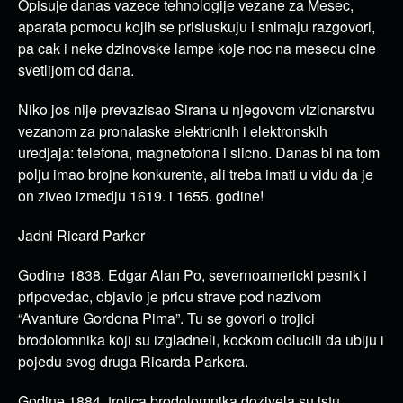
Opisuje danas vazece tehnologije vezane za Mesec,
aparata pomocu kojih se prisluskuju i snimaju razgovori,
pa cak i neke dzinovske lampe koje noc na mesecu cine
svetlijom od dana.
Niko jos nije prevazisao Sirana u njegovom vizionarstvu
vezanom za pronalaske elektricnih i elektronskih
uredjaja: telefona, magnetofona i slicno. Danas bi na tom
polju imao brojne konkurente, ali treba imati u vidu da je
on ziveo izmedju 1619. i 1655. godine!
Jadni Ricard Parker
Godine 1838. Edgar Alan Po, severnoamericki pesnik i
pripovedac, objavio je pricu strave pod nazivom
“Avanture Gordona Pima”. Tu se govori o trojici
brodolomnika koji su izgladneli, kockom odlucili da ubiju i
pojedu svog druga Ricarda Parkera.
Godine 1884. trojica brodolomnika dozivela su istu