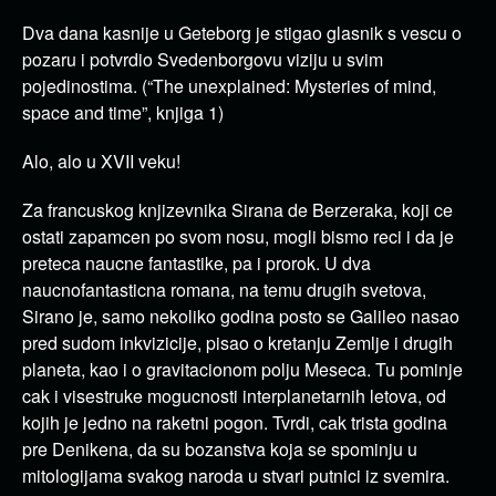
Dva dana kasnije u Geteborg je stigao glasnik s vescu o
pozaru i potvrdio Svedenborgovu viziju u svim
pojedinostima. (“The unexplained: Mysteries of mind,
space and time”, knjiga 1)
Alo, alo u XVII veku!
Za francuskog knjizevnika Sirana de Berzeraka, koji ce
ostati zapamcen po svom nosu, mogli bismo reci i da je
preteca naucne fantastike, pa i prorok. U dva
naucnofantasticna romana, na temu drugih svetova,
Sirano je, samo nekoliko godina posto se Galileo nasao
pred sudom inkvizicije, pisao o kretanju Zemlje i drugih
planeta, kao i o gravitacionom polju Meseca. Tu pominje
cak i visestruke mogucnosti interplanetarnih letova, od
kojih je jedno na raketni pogon. Tvrdi, cak trista godina
pre Denikena, da su bozanstva koja se spominju u
mitologijama svakog naroda u stvari putnici iz svemira.