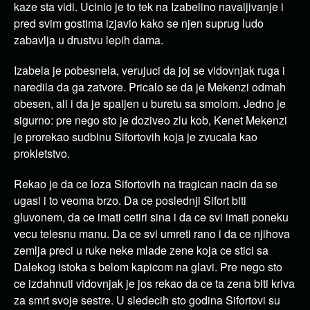
kaze sta vidi. Ucinio je to tek na Izabelino navaljivanje i
pred svim gostima izjavio kako se njen suprug ludo
zabavlja u drustvu lepih dama.
Izabela je pobesnela, verujuci da joj se vidovnjak ruga i
naredila da ga zatvore. Pricalo se da je Mekenzi odmah
obesen, ali i da je spaljen u buretu sa smolom. Jedno je
sigurno: pre nego sto je doziveo zlu kob, Kenet Mekenzi
je prorekao sudbinu Sifortovih koja je zvucala kao
prokletstvo.
Rekao je da ce loza Sifortovih na tragican nacin da se
ugasi i to veoma brzo. Da ce poslednji Sifort biti
gluvonem, da ce imati cetiri sina i da ce svi imati poneku
vecu telesnu manu. Da ce svi umreti rano i da ce njihova
zemlja preci u ruke neke mlade zene koja ce stici sa
Dalekog istoka s belom kapicom na glavi. Pre nego sto
ce izdahnuti vidovnjak je jos rekao da ce ta zena biti kriva
za smrt svoje sestre. U sledecih sto godina Sifortovi su