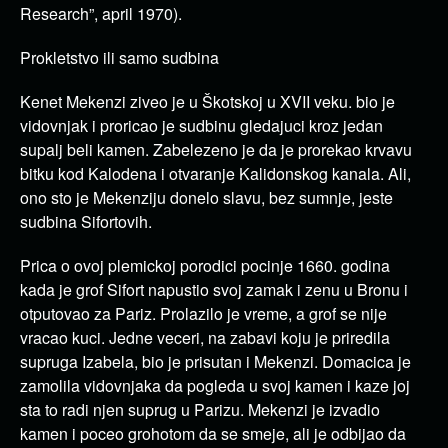
Research”, april 1970).
Prokletstvo ili samo sudbina
Kenet Mekenzi ziveo je u Škotskoj u XVII veku. bio je
vidovnjak i proricao je sudbinu gledajuci kroz jedan
supalj beli kamen. Zabelezeno je da je prorekao krvavu
bitku kod Kalodena i otvaranje Kalidonskog kanala. Ali,
ono sto je Mekenziju donelo slavu, bez sumnje, jeste
sudbina Sifortovih.
Prica o ovoj plemickoj porodici pocinje 1660. godina
kada je grof Sifort napustio svoj zamak i zenu u Bronu i
otputovao za Pariz. Prolazilo je vreme, a grof se nije
vracao kuci. Jedne veceri, na zabavi koju je priredila
supruga Izabela, bio je prisutan i Mekenzi. Domacica je
zamolila vidovnjaka da pogleda u svoj kamen i kaze joj
sta to radi njen suprug u Parizu. Mekenzi je izvadio
kamen i poceo grohotom da se smeje, ali je odbijao da