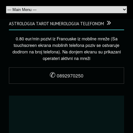
ASTROLOGIJA TAROT NUMEROLOGIJA TELEFONOM
0.80 eur/min pozivi iz Francuske iz mobilne mreže (Sa
touchscreen ekrana mobilnih telefona poziv se ostvaruje
dodirom na broj telefona). Na donjem ekranu su prikazani
operateri aktivni na mreži
✆
0892970250