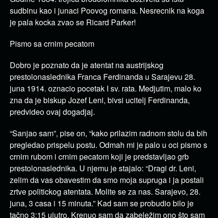
sudbinu kao i junaci Poovog romana. Nesrecnik na koga
je pala kocka zvao se Ricard Parker!
Pismo sa crnim pecatom
Dobro je poznato da je atentat na austrijskog
prestolonaslednika Franca Ferdinanda u Sarajevu 28.
juna 1914. oznacio pocetak I sv. rata. Medjutim, malo ko
zna da je biskup Jozef Leni, bivsi ucitelj Ferdinanda,
predvideo ovaj dogadjaj.
“Sanjao sam”, pise on, “kako prilazim radnom stolu da bih
pregledao prispelu postu. Odmah mi je palo u oci pismo s
crnim rubom i crnim pecatom koji je predstavljao grb
prestolonaslednika. U njemu je stajalo: “Dragi dr. Leni,
zelim da vas obavestim da smo moja supruga i ja postali
zrtve politickog atentata. Molite se za nas. Sarajevo, 28.
juna, 3 casa i 15 minuta.” Kad sam se probudio bilo je
tačno 3:15 ujutro. Krenuo sam da zabeležim ono što sam