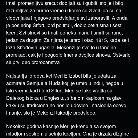
imali promenljivu srecu: dobijali su i gubili, sto je i bilo
razumljivo za burno vreme u kome su ziveli, pa su na
vidovnjaka i njegovo predvidjanje svi zaboravili. A onda
je poslednji Sifort, lord po tituli, dobio cetiri sina i sest
kceri. Svi sinovi su imali poneku manu i umrli su rano,
jedan za drugim. Za njima je umro i otac, 1815, kada se i
loza Sifortovih ugasila. Mekenzi je sve to u tancine
prorekao, cak je i pogodio imena dvojice sinova. Ostvario
se prvi deo prorocanstva
Najstarija lordova kci Meri Elizabet bila je udata za
admirala Semjuela Huda koji je umro u Indiji, negde u
isto vreme kad i lord Sifort. Meri se tako vratila sa
Dalekog istoka u Englesku, s belom kapicom na glavi
kakvu su tradicionalno nosile udovice i nasledila ocevo
imanje, sto je Mekenzi takodje predvideo.
Nekoliko godina kasnije Meri je krenula sa svojom
mladjom sestrom u setnju kocijom. Ona je drzala dizgine