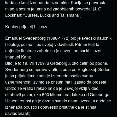
kada se konj iznenanda uznemirio. Kocija se prevrnula i
mladja sestra je umrla od zadobijenih povreda! (J. G.
Lockhart: “Curses, Lucks and Talismans”)
Kantov prijatelj i – pozar
Emanuel Svedenborg (1688-1772) bio je svedski naucnik
i teolog, poznat i po svojoj vidovitosti. Primer koji to
najbolje ilustruje zabelezio je cuveni nemacki filozof
Imanuel Kant:
Bilo je to 19. VII 1759. u Geteborgu, oko cetiri po podne.
Svedenborg se upravo vratio s puta po Engleskoj. Sedeo
je sa prijateljima kada je iznenada osetio cudnu
uznemirenost. Izvinio se prisutnima i izasao da proseta.
Ubrzo se vratio i rekao im da je u svojoj viziji video
strahovit pozar, oko 500 kilometara daleko od Geteborga.
Uznemirenost ga je drzala sve do osam uvece, a onda se
iznenada opustio i obavestio prisutne da je stihija
savladanaâ€¦