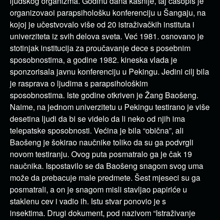
ljudskog organizma. Godinu dana kasnije, taj časopis je
organizovaoi parapsihološku konferenciju u Šangaju, na
kojoj je učestvovalo više od 20 istraživačkih instituta i
univerziteta iz svih delova sveta. Već 1981. osnovano je
stotinjak institucija za proučavanje dece s posebnim
sposobnostima, a godine 1982. kineska vlada je
sponzorisala javnu konferenciju u Pekingu. Jedini cilj bila
je rasprava o ljudima s parapsihološkim
sposobnostima. Iste godine otkriven je Žang Baošeng.
Naime, na jednom univerzitetu u Pekingu testirano je više
desetina ljudi da bi se videlo da li neko od njih ima
telepatske sposobnosti. Većina je bila “obična”, ali
Baošeng je šokirao naučnike toliko da su ga podvrgli
novom testiranju. Ovog puta posmatralo ga je čak 19
naučnika. Ispostavilo se da Baošeng snagom svog uma
može da prebacuje male predmete. Šest mjeseci su ga
posmatrali, a on je snagom misli stavljao papiriće u
staklenu cev i vadio ih. Istu stvar ponovio je s
insektima. Drugi dokument, pod nazivom “Istraživanje