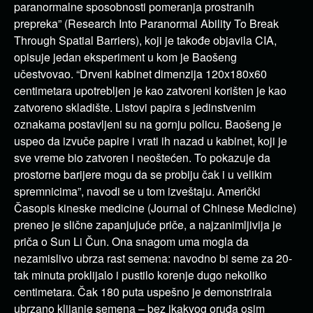
paranormalne sposobnosti pomeranja prostranih
prepreka” (Research Into Paranormal Ability To Break
Through Spatial Barriers), koji je takođe objavila CIA,
opisuje jedan eksperiment u kom je Baošeng
učestvovao. “Drveni kabinet dimenzija 120x180x60
centimetara upotrebljen je kao zatvoreni korišten je kao
zatvoreno skladište. Listovi papira s jedinstvenim
oznakama postavljeni su na gornju policu. Baošeng je
uspeo da izvuče papire i vrati ih nazad u kabinet, koji je
sve vreme bio zatvoren i neoštećen. To pokazuje da
prostorne barijere mogu da se probiju čak i u velikim
spremnicima”, navodi se u tom izveštaju. Američki
Časopis kineske medicine (Journal of Chinese Medicine)
preneo je slične zapanjujuće priče, a najzanimljivija je
priča o Sun Li Čun. Ona snagom uma mogla da
nezamislivo ubrza rast semena: navodno bi seme za 20-
tak minuta proklijalo i pustilo korenje dugo nekoliko
centimetara. Čak 180 puta uspešno je demonstrirala
ubrzano klijanje semena – bez ikakvog oruđa osim