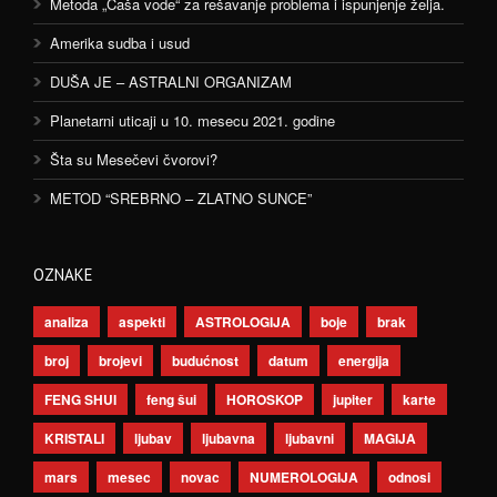
Metoda „Čaša vode“ za rešavanje problema i ispunjenje želja.
Amerika sudba i usud
DUŠA JE – ASTRALNI ORGANIZAM
Planetarni uticaji u 10. mesecu 2021. godine
Šta su Mesečevi čvorovi?
METOD “SREBRNO – ZLATNO SUNCE”
OZNAKE
analiza
aspekti
ASTROLOGIJA
boje
brak
broj
brojevi
budućnost
datum
energija
FENG SHUI
feng šui
HOROSKOP
jupiter
karte
KRISTALI
ljubav
ljubavna
ljubavni
MAGIJA
mars
mesec
novac
NUMEROLOGIJA
odnosi