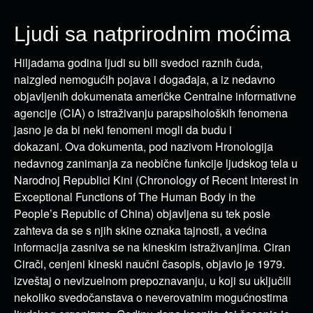
Ljudi sa natprirodnim moćima
Hiljadama godina ljudi su bili svedoci raznih čuda,
naizgled nemogućih pojava i događaja, a iz nedavno
objavljenih dokumenata američke Centralne informativne
agencije (CIA) o istraživanju parapsiholoških fenomena
jasno je da bi neki fenomeni mogli da budu i
dokazani. Ova dokumenta, pod nazivom Hronologija
nedavnog zanimanja za neobične funkcije ljudskog tela u
Narodnoj Republici Kini (Chronology of Recent Interest in
Exceptional Functions of The Human Body in the
People’s Republic of China) objavljena su tek posle
zahteva da se s njih skine oznaka tajnosti, a većina
informacija zasniva se na kineskim istraživanjima. Ciran
Cirači, cenjeni kineski naučni časopis, objavio je 1979.
izveštaj o nevizuelnom prepoznavanju, u koji su uključili
nekoliko svedočanstava o neverovatnim mogućnostima