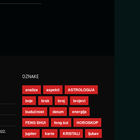
OZNAKE
analiza
aspekti
ASTROLOGIJA
boje
brak
broj
brojevi
budućnost
datum
energija
FENG SHUI
feng šui
HOROSKOP
022.
jupiter
karte
KRISTALI
ljubav