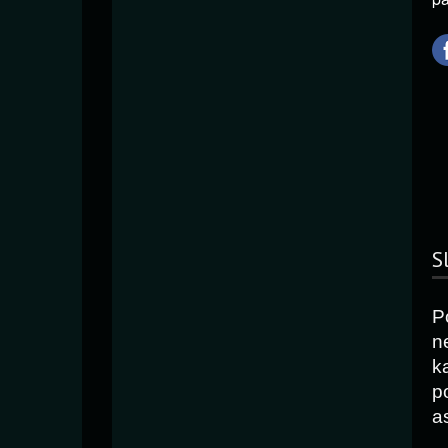
S
P
n
k
p
as