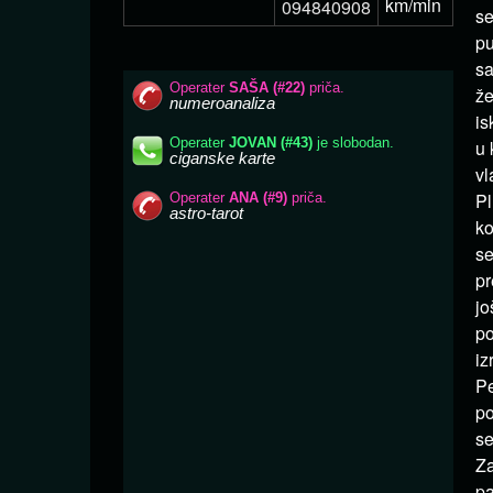
km/min
094840908
se
pu
sa
že
is
u 
vl
Pl
ko
se
pr
jo
po
iz
Pe
po
se
Za
pa