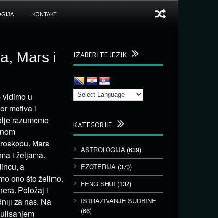
GIJA
KONTAKT
a, Mars i
IZABERITE JEZIK
e vidimo u
or motiva i
bolje razumemo
KATEGORIJE
alnom
oroskopu. Mars
ASTROLOGIJA
(639)
ma i željama.
incu, a
EZOTERIJA
(370)
imo ono što želimo,
FENG SHUI
(132)
nera. Položaj i
niji za nas. Na
ISTRAŽIVANJE SUDBINE
(66)
mulisanjem