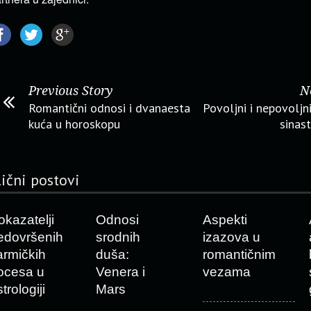
Previous Story
N
Romantični odnosi i dvanaesta
Povoljni i nepovoljni
kuća u horoskopu
sinast
lični postovi
okazatelji
Odnosi
Aspekti
edovršenih
srodnih
izazova u
armičkih
duša:
romantičnim
ocesa u
Venera i
vezama
trologiji
Mars