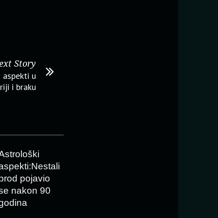
ext Story
 aspekti u
riji i braku
Astrološki
aspekti:Nestali
brod pojavio
se nakon 90
godina