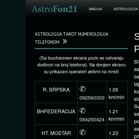
MAGIJA
ASTROLOGIJA
ASTROLOGIJA TAROT NUMEROLOGIJA
S
TELEFONOM
P
(Sa touchscreen ekrana poziv se ostvaraju
Sl
dodirom na broj telefona). Na donjem ekranu
as
su prikazani operateri aktivni na mreži
os
ta
✆
R. SRPSKA
1.05
ko
km/min
092560300
sl
Sv
✆
BHFEDERACIJA
1.21
se
km/min
094250424
po
as
✆
HT. MOSTAR
1.23
pr