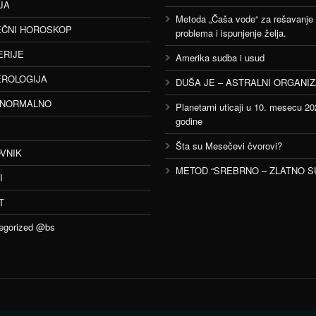
JA
Metoda „Čaša vode“ za rešavanje
ČNI HOROSKOP
problema i ispunjenje želja.
ERIJE
Amerika sudba i usud
ROLOGIJA
DUŠA JE – ASTRALNI ORGANI
ANORMALNO
Planetarni uticaji u 10. mesecu 20
godine
Šta su Mesečevi čvorovi?
VNIK
METOD “SREBRNO – ZLATNO S
I
T
egorized @bs