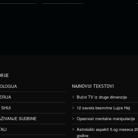
RIJE
OLOGIJA
NAJNOVIJI TEKSTOVI
ERIJA
Bučni TV iz druge dimenzije
 SHUI
12 saveta besmrtne Lujze Hej
AŽIVANJE SUDBINE
Opasnost mentalne manipulacije
TALI
Astrološki aspekti 5.og meseca 2
godine