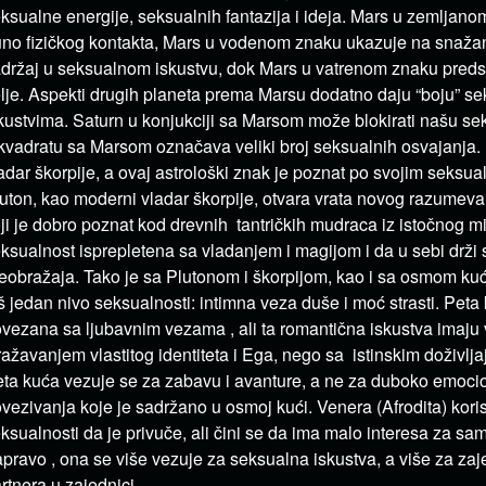
ksualne energije, seksualnih fantazija i ideja. Mars u zemljan
no fizičkog kontakta, Mars u vodenom znaku ukazuje na snaža
držaj u seksualnom iskustvu, dok Mars u vatrenom znaku preds
lje. Aspekti drugih planeta prema Marsu dodatno daju “boju” s
kustvima. Saturn u konjukciji sa Marsom može blokirati našu sek
kvadratu sa Marsom označava veliki broj seksualnih osvajanja. 
adar škorpije, a ovaj astrološki znak je poznat po svojim seksua
uton, kao moderni vladar škorpije, otvara vrata novog razumeva
ji je dobro poznat kod drevnih tantričkih mudraca iz istočnog mi
ksualnost isprepletena sa vladanjem i magijom i da u sebi drž
eobražaja. Tako je sa Plutonom i škorpijom, kao i sa osmom k
š jedan nivo seksualnosti: intimna veza duše i moć strasti. Peta
vezana sa ljubavnim vezama , ali ta romantična iskustva imaju 
ražavanjem vlastitog identiteta i Ega, nego sa istinskim doživlj
ta kuća vezuje se za zabavu i avanture, a ne za duboko emoci
vezivanja koje je sadržano u osmoj kući. Venera (Afrodita) kori
ksualnosti da je privuče, ali čini se da ima malo interesa za sam
pravo , ona se više vezuje za seksualna iskustva, a više za za
rtnera u zajednici.