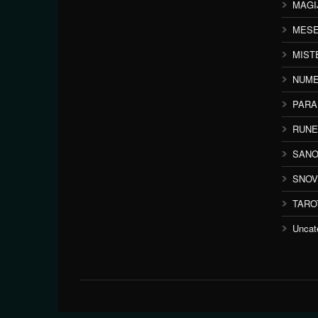
MAGI
MESE
MIST
NUME
PAR
RUNE
SANO
SNOV
TARO
Uncat