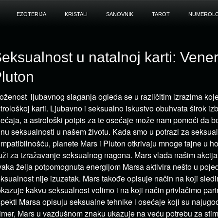
EZOTERIJA
KRISTALI
SANOVNIK
TAROT
NUMEROLO
eksualnost u natalnoj karti: Vener
luton
oženost ljubavnog slaganja ogleda se u različitim izrazima koj
trološkoj karti. Ljubavno i seksualno iskustvo obuhvata širok izb
ećaja, a astrološki potpis za te osećaje može nam pomoći da 
jnu seksualnosti u našem životu. Kada smo u potrazi za seksu
mpatibilnošću, planete Mars i Pluton otkrivaju mnoge tajne u h
uži za izražavanje seksualnog nagona. Mars vlada našim akcija
aka želja potpomognuta energijom Marsa aktivira nešto u pojed
ksualnost nije izuzetak. Mars takođe opisuje način na koji sled
kazuje kakvu seksualnost volimo i na koji način privlačimo part
pekti Marsa opisuju seksualne tehnike i osećaje koji su najugod
imer, Mars u vazdušnom znaku ukazuje na veću potrebu za sti