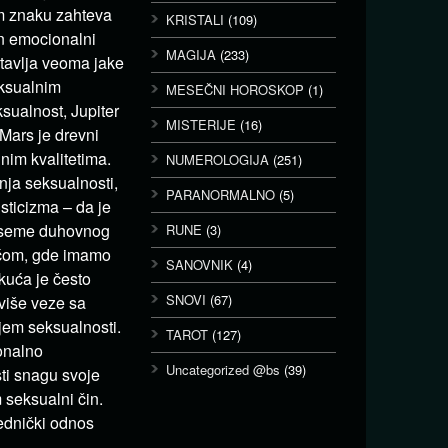
om znaku zahteva
KRISTALI
(109)
n emocionalni
MAGIJA
(233)
tavlja veoma jake
eksualnim
MESEČNI HOROSKOP
(1)
sualnost, Jupiter
MISTERIJE
(16)
Mars je drevni
lnim kvalitetima.
NUMEROLOGIJA
(251)
nja seksualnosti,
PARANORMALNO
(5)
sticizma – da je
i seme duhovnog
RUNE
(3)
ućom, gde imamo
SANOVNIK
(4)
 kuća je često
SNOVI
(67)
više veze sa
ajem seksualnosti.
TAROT
(127)
onalno
Uncategorized @bs
(39)
sti snagu svoje
 seksualni čin.
jednički odnos