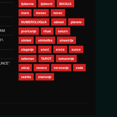
ljubavna
ljubavni
MAGIJA
mars
mesec
novac
NUMEROLOGIJA
odnosi
planete
ZAM
proricanje
ritual
saturn
21.
simbol
simbolika
sinastrija
slaganje
snovi
sreća
sunce
talisman
TAROT
tumačenje
UNCE”
uticaj
venera
verovanja
voda
zaštita
značenje