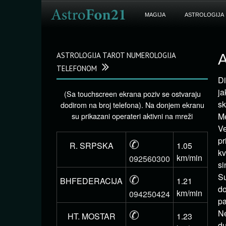
MAGIJA
ASTROLOGIJA
ASTROLOGIJA TAROT NUMEROLOGIJA
A
TELEFONOM
Di
ja
(Sa touchscreen ekrana poziv se ostvaraju
sk
dodirom na broj telefona). Na donjem ekranu
su prikazani operateri aktivni na mreži
Me
Ve
✆
pr
R. SRPSKA
1.05
kv
km/min
092560300
si
✆
Su
BHFEDERACIJA
1.21
do
km/min
094250424
pa
✆
Ne
HT. MOSTAR
1.23
du