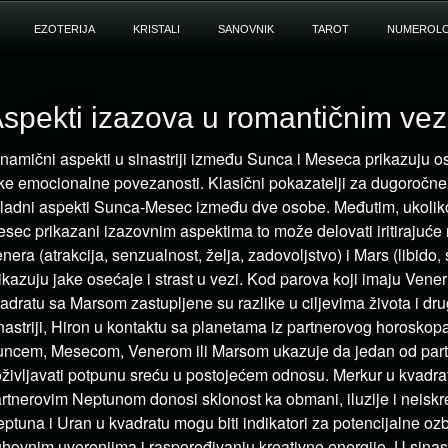
EZOTERIJA
KRISTALI
SANOVNIK
TAROT
NUMEROLO
spekti izazova u romantičnim ve
namični aspekti u sinastriji između Sunca i Meseca prikazuju os
ke emocionalne povezanosti. Klasični pokazatelji za dugoročn
ladni aspekti Sunca-Mesec između dve osobe. Međutim, ukolik
sec prikazani izazovnim aspektima to može delovati iritirajuće 
nera (atrakcija, senzualnost, želja, zadovoljstvo) i Mars (libido,
ikazuju jake osećaje i strast u vezi. Kod parova koji imaju Veneru 
adratu sa Marsom zastupljene su razlike u ciljevima života i dru
nastriji, Hiron u kontaktu sa planetama iz partnerovog horosko
ncem, Mesecom, Venerom ili Marsom ukazuje da jedan od par
življavati potpunu sreću u postojećem odnosu. Merkur u kvadratu 
rtnerovim Neptunom donosi sklonost ka obmani, iluzije i neiskr
ptuna i Uran u kvadratu mogu biti indikatori za potencijalne ozbi
hovnim uverenjima i raspoređivanju kreativne energije. U sinastr