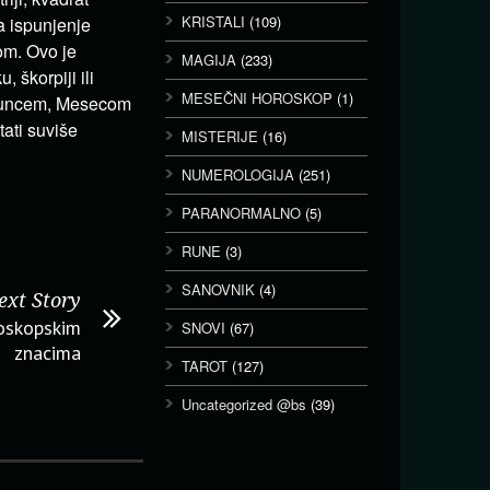
KRISTALI
(109)
a ispunjenje
om. Ovo je
MAGIJA
(233)
 škorpiji ili
MESEČNI HOROSKOP
(1)
 Suncem, Mesecom
ati suviše
MISTERIJE
(16)
NUMEROLOGIJA
(251)
PARANORMALNO
(5)
RUNE
(3)
SANOVNIK
(4)
ext Story
oskopskim
SNOVI
(67)
znacima
TAROT
(127)
Uncategorized @bs
(39)