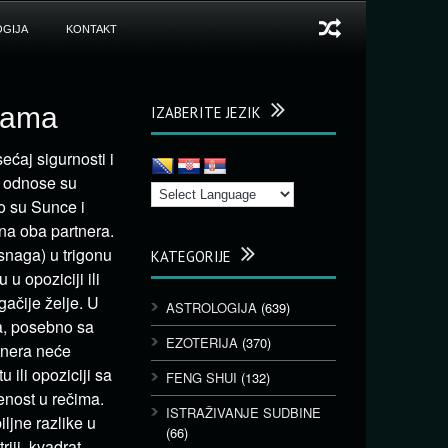
GIJA
KONTAKT
zama
IZABERITE JEZIK
ećaj sigurnosti i
e odnose su
o su Sunce i
na oba partnera.
 snaga) u trigonu
KATEGORIJE
u opoziciji ili
gačije želje. U
ASTROLOGIJA
(639)
pa, posebno sa
EZOTERIJA
(370)
tnera neće
ili opoziciji sa
FENG SHUI
(132)
enost u rečima.
ISTRAŽIVANJE SUDBINE
ljne razlike u
(66)
iji, kvadrat