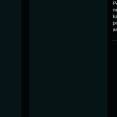
P
n
k
p
as