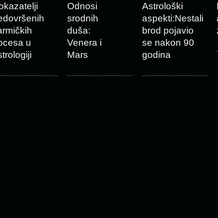
okazatelji
Odnosi
Astrološki
edovršenih
srodnih
aspekti:Nestali
armičkih
duša:
brod pojavio
ocesa u
Venera i
se nakon 90
trologiji
Mars
godina