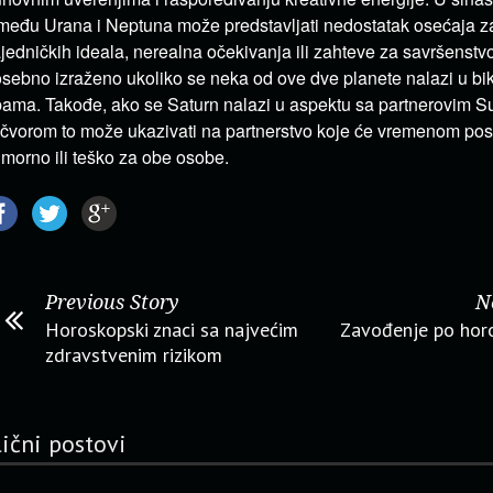
među Urana i Neptuna može predstavljati nedostatak osećaja z
jedničkih ideala, nerealna očekivanja ili zahteve za savršenstv
sebno izraženo ukoliko se neka od ove dve planete nalazi u biku,
bama. Takođe, ako se Saturn nalazi u aspektu sa partnerovim
i čvorom to može ukazivati na partnerstvo koje će vremenom post
morno ili teško za obe osobe.
Previous Story
N
Horoskopski znaci sa najvećim
Zavođenje po hor
zdravstvenim rizikom
lični postovi