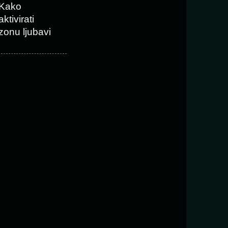
Kako
aktivirati
zonu ljubavi