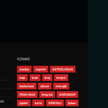
OZNAKE
analiza
aspekti
ASTROLOGIJA
boje
brak
broj
brojevi
budućnost
datum
energija
FENG SHUI
feng šui
HOROSKOP
022.
jupiter
karte
KRISTALI
ljubav