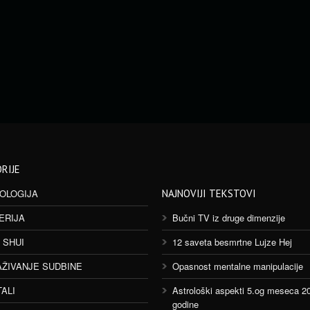
RIJE
OLOGIJA
NAJNOVIJI TEKSTOVI
ERIJA
Bučni TV iz druge dimenzije
 SHUI
12 saveta besmrtne Lujze Hej
AŽIVANJE SUDBINE
Opasnost mentalne manipulacije
TALI
Astrološki aspekti 5.og meseca 2
godine