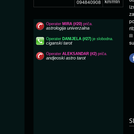
km/min
094840908
iz
za
po
ri
il
su
S