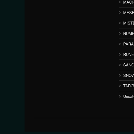
MAGI
MESE
MIST
NUME
PAR
RUNE
SANO
SNOV
TARO
Uncat