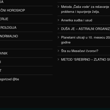
JA
Metoda „Čaša vode“ za rešavanje
ČNI HOROSKOP
problema i ispunjenje želja.
ERIJE
Amerika sudba i usud
ROLOGIJA
DUŠA JE – ASTRALNI ORGANI
ANORMALNO
Planetarni uticaji u 10. mesecu 20
godine
Šta su Mesečevi čvorovi?
VNIK
METOD “SREBRNO – ZLATNO S
I
T
egorized @bs