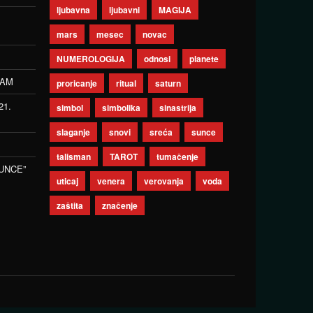
ljubavna
ljubavni
MAGIJA
mars
mesec
novac
NUMEROLOGIJA
odnosi
planete
ZAM
proricanje
ritual
saturn
21.
simbol
simbolika
sinastrija
slaganje
snovi
sreća
sunce
talisman
TAROT
tumačenje
UNCE”
uticaj
venera
verovanja
voda
zaštita
značenje