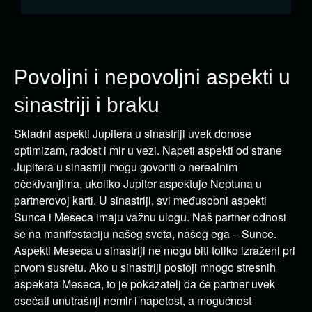
Povoljni i nepovoljni aspekti u
sinastriji i braku
Skladni aspekti Jupitera u sinastriji uvek donose
optimizam, radost i mir u vezi. Napeti aspekti od strane
Jupitera u sinastriji mogu govoriti o nerealnim
očekivanjima, ukoliko Jupiter aspektuje Neptuna u
partnerovoj karti. U sinastriji, svi međusobni aspekti
Sunca i Meseca imaju važnu ulogu. Naš partner odnosi
se na manifestaciju našeg sveta, našeg ega – Sunce.
Aspekti Meseca u sinastriji ne mogu biti toliko izraženi pri
prvom susretu. Ako u sinastriji postoji mnogo stresnih
aspekata Meseca, to je pokazatelj da će partner uvek
osećati unutrašnji nemir i napetost, a mogućnost