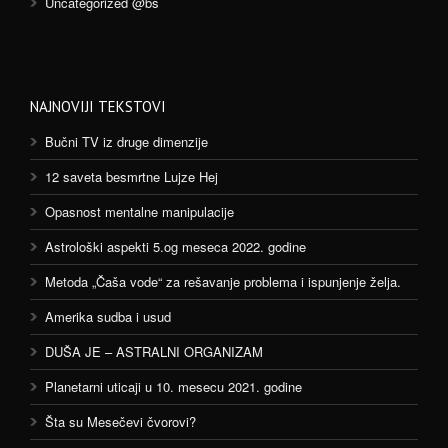
Uncategorized @bs
NAJNOVIJI TEKSTOVI
Bučni TV iz druge dimenzije
12 saveta besmrtne Lujze Hej
Opasnost mentalne manipulacije
Astrološki aspekti 5.og meseca 2022. godine
Metoda „Čaša vode“ za rešavanje problema i ispunjenje želja.
Amerika sudba i usud
DUŠA JE – ASTRALNI ORGANIZAM
Planetarni uticaji u 10. mesecu 2021. godine
Šta su Mesečevi čvorovi?