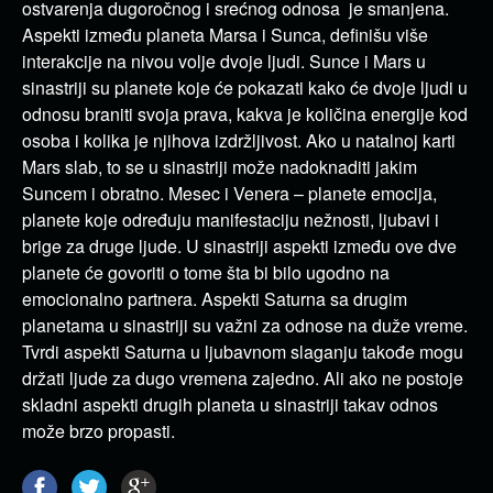
ostvarenja dugoročnog i srećnog odnosa je smanjena.
Aspekti između planeta Marsa i Sunca, definišu više
interakcije na nivou volje dvoje ljudi. Sunce i Mars u
sinastriji su planete koje će pokazati kako će dvoje ljudi u
odnosu braniti svoja prava, kakva je količina energije kod
osoba i kolika je njihova izdržljivost. Ako u natalnoj karti
Mars slab, to se u sinastriji može nadoknaditi jakim
Suncem i obratno. Mesec i Venera – planete emocija,
planete koje određuju manifestaciju nežnosti, ljubavi i
brige za druge ljude. U sinastriji aspekti između ove dve
planete će govoriti o tome šta bi bilo ugodno na
emocionalno partnera. Aspekti Saturna sa drugim
planetama u sinastriji su važni za odnose na duže vreme.
Tvrdi aspekti Saturna u ljubavnom slaganju takođe mogu
držati ljude za dugo vremena zajedno. Ali ako ne postoje
skladni aspekti drugih planeta u sinastriji takav odnos
može brzo propasti.