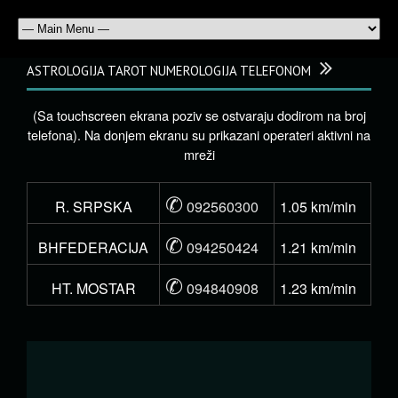
ASTROLOGIJA TAROT NUMEROLOGIJA TELEFONOM
(Sa touchscreen ekrana poziv se ostvaraju dodirom na broj
telefona). Na donjem ekranu su prikazani operateri aktivni na
mreži
✆
R. SRPSKA
092560300
1.05 km/min
✆
BHFEDERACIJA
094250424
1.21 km/min
✆
HT. MOSTAR
094840908
1.23 km/min