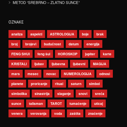
METOD “SREBRNO – ZLATNO SUNCE”
OZNAKE
analiza
aspekti
ASTROLOGIJA
boje
brak
broj
brojevi
budućnost
datum
energija
FENG SHUI
feng šui
HOROSKOP
jupiter
karte
KRISTALI
ljubav
ljubavna
ljubavni
MAGIJA
mars
mesec
novac
NUMEROLOGIJA
odnosi
planete
proricanje
ritual
saturn
simbol
simbolika
sinastrija
slaganje
snovi
sreća
sunce
talisman
TAROT
tumačenje
uticaj
venera
verovanja
voda
zaštita
značenje