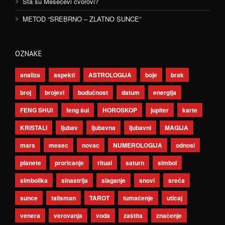
Šta su Mesečevi čvorovi?
METOD “SREBRNO – ZLATNO SUNCE”
OZNAKE
analiza
aspekti
ASTROLOGIJA
boje
brak
broj
brojevi
budućnost
datum
energija
FENG SHUI
feng šui
HOROSKOP
jupiter
karte
KRISTALI
ljubav
ljubavna
ljubavni
MAGIJA
mars
mesec
novac
NUMEROLOGIJA
odnosi
planete
proricanje
ritual
saturn
simbol
simbolika
sinastrija
slaganje
snovi
sreća
sunce
talisman
TAROT
tumačenje
uticaj
venera
verovanja
voda
zaštita
značenje