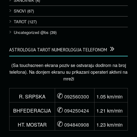
SANOVNIK
(4)
SNOVI
(67)
TAROT
(127)
Uncategorized @bs
(39)
ASTROLOGIJA TAROT NUMEROLOGIJA TELEFONOM
(Sa touchscreen ekrana poziv se ostvaraju dodirom na broj
telefona). Na donjem ekranu su prikazani operateri aktivni na
mreži
✆
R. SRPSKA
092560300
1.05 km/min
✆
BHFEDERACIJA
094250424
1.21 km/min
✆
HT. MOSTAR
094840908
1.23 km/min