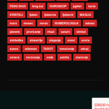
FENG SHUI
feng šui
HOROSKOP
jupiter
karte
KRISTALI
ljubav
ljubavna
ljubavni
MAGIJA
mars
mesec
novac
NUMEROLOGIJA
odnosi
planete
proricanje
ritual
saturn
simbol
simbolika
sinastrija
slaganje
snovi
sreća
sunce
talisman
TAROT
tumačenje
uticaj
venera
verovanja
voda
zaštita
značenje