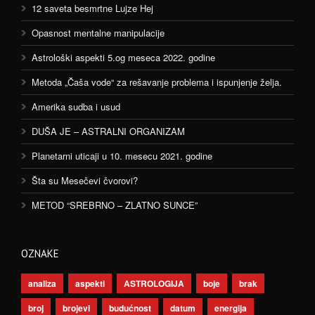
12 saveta besmrtne Lujze Hej
Opasnost mentalne manipulacije
Astrološki aspekti 5.og meseca 2022. godine
Metoda „Čaša vode“ za rešavanje problema i ispunjenje želja.
Amerika sudba i usud
DUŠA JE – ASTRALNI ORGANIZAM
Planetarni uticaji u 10. mesecu 2021. godine
Šta su Mesečevi čvorovi?
METOD “SREBRNO – ZLATNO SUNCE”
OZNAKE
analiza
aspekti
ASTROLOGIJA
boje
brak
broj
brojevi
budućnost
datum
energija