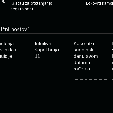
Kristali za otklanjanje
Lekoviti kamen
negativnosti
lični postovi
sterija
Intuitivni
Kako otkriti
stinkta i
šapat broja
sudbinski
tuicije
11
dar u svom
datumu
rođenja