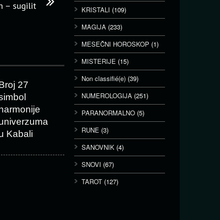
 – sugilit
KRISTALI
(109)
MAGIJA
(233)
MESEČNI HOROSKOP
(1)
MISTERIJE
(15)
Non classifié(e)
(39)
Broj 27
NUMEROLOGIJA
(251)
simbol
harmonije
PARANORMALNO
(5)
univerzuma
RUNE
(3)
u Kabali
SANOVNIK
(4)
SNOVI
(67)
TAROT
(127)