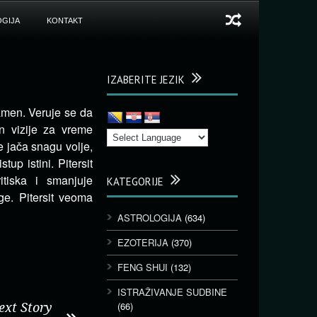
GIJA
KONTAKT
IZABERITE JEZIK
kamen. Veruje se da
 vizije za vreme
e jača snagu volje,
tup istini. Pitersit
tiska i smanjuje
KATEGORIJE
ge. Pitersit veoma
ASTROLOGIJA
(634)
EZOTERIJA
(370)
FENG SHUI
(132)
ISTRAŽIVANJE SUDBINE
(66)
ext Story