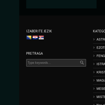
IZABERITE JEZIK
KATEGO
ASTR
EZOT
PRETRAGA
FENG
ISTR
KRIS
MAGI
MESE
MIST
Non cl