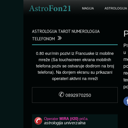
MAGIJA
ASTROLOGIJA
ASTROLOGIJA TAROT NUMEROLOGIJA
P
TELEFONOM
Pi
u 
0.80 eur/min pozivi iz Francuske iz mobilne
me
mreže (Sa touchscreen ekrana mobilnih
telefona poziv se ostvaruje dodirom na broj
po
telefona). Na donjem ekranu su prikazani
r
operateri aktivni na mreži
te
po
✆
0892970250