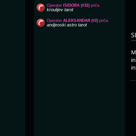
S
Mi
in
in