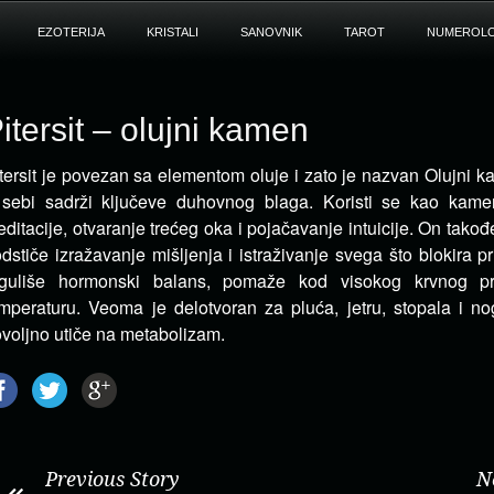
EZOTERIJA
KRISTALI
SANOVNIK
TAROT
NUMEROLO
itersit – olujni kamen
tersit je povezan sa elementom oluje i zato je nazvan Olujni 
sebi sadrži ključeve duhovnog blaga.
Koristi se kao kamen
ditacije, otvaranje trećeg oka i pojačavanje intuicije. On takođ
dstiče izražavanje mišljenja i istraživanje svega što blokira pris
eguliše hormonski balans, pomaže kod visokog krvnog pri
mperaturu. Veoma je delotvoran za pluća, jetru, stopala i no
voljno utiče na metabolizam.
Previous Story
N