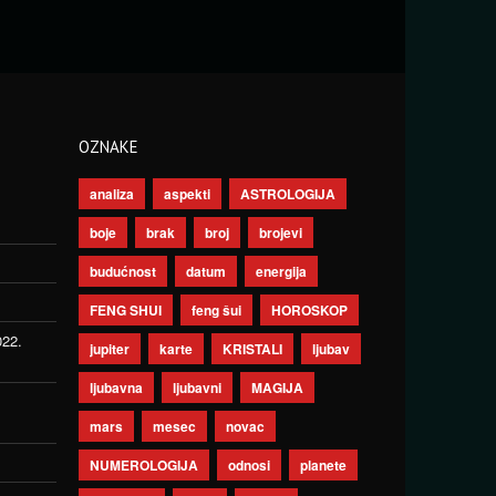
OZNAKE
analiza
aspekti
ASTROLOGIJA
boje
brak
broj
brojevi
budućnost
datum
energija
FENG SHUI
feng šui
HOROSKOP
022.
jupiter
karte
KRISTALI
ljubav
ljubavna
ljubavni
MAGIJA
mars
mesec
novac
NUMEROLOGIJA
odnosi
planete