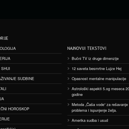
RIJE
OLOGIJA
NAJNOVIJI TEKSTOVI
ERIJA
Bučni TV iz druge dimenzije
 SHUI
12 saveta besmrtne Lujze Hej
AŽIVANJE SUDBINE
Opasnost mentalne manipulacije
TALI
Astrološki aspekti 5.og meseca 2
godine
JA
Metoda „Čaša vode“ za rešavanje
ČNI HOROSKOP
problema i ispunjenje želja.
ERIJE
Amerika sudba i usud
assifié(e)