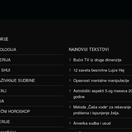
RIJE
OLOGIJA
NAJNOVIJI TEKSTOVI
ERIJA
Bučni TV iz druge dimenzije
 SHUI
12 saveta besmrtne Lujze Hej
AŽIVANJE SUDBINE
Opasnost mentalne manipulacije
TALI
Astrološki aspekti 5.og meseca 2
godine
JA
Metoda „Čaša vode“ za rešavanje
ČNI HOROSKOP
problema i ispunjenje želja.
ERIJE
Amerika sudba i usud
assifié(e)