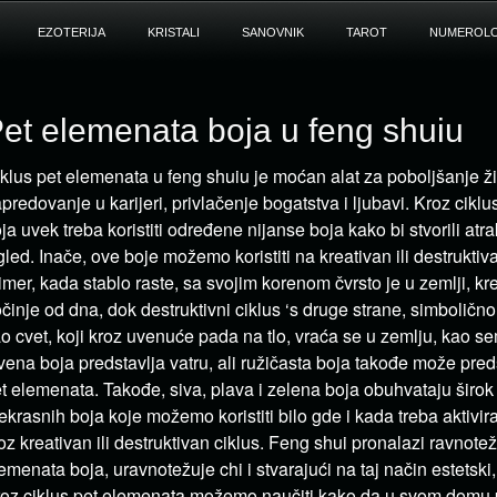
EZOTERIJA
KRISTALI
SANOVNIK
TAROT
NUMEROLO
et elemenata boja u feng shuiu
klus pet elemenata u feng shuiu je moćan alat za poboljšanje ži
predovanje u karijeri, privlačenje bogatstva i ljubavi. Kroz cikl
ja uvek treba koristiti određene nijanse boja kako bi stvorili atra
gled. Inače, ove boje možemo koristiti na kreativan ili destrukti
imer, kada stablo raste, sa svojim korenom čvrsto je u zemlji, kre
činje od dna, dok destruktivni ciklus ‘s druge strane, simbolično
o cvet, koji kroz uvenuće pada na tlo, vraća se u zemlju, kao se
vena boja predstavlja vatru, ali ružičasta boja takođe može pred
t elemenata. Takođe, siva, plava i zelena boja obuhvataju širok
ekrasnih boja koje možemo koristiti bilo gde i kada treba aktivir
oz kreativan ili destruktivan ciklus. Feng shui pronalazi ravnot
emenata boja, uravnotežuje chi i stvarajući na taj način estetski
oz ciklus pet elemenata možemo naučiti kako da u svom dom