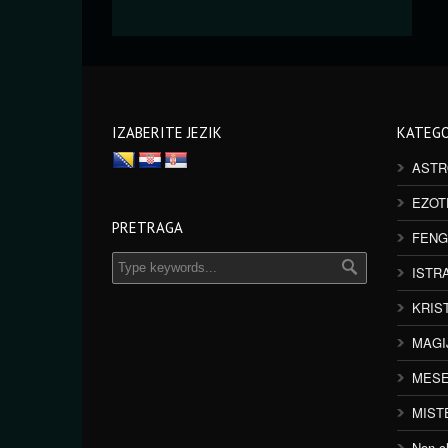
IZABERITE JEZIK
KATEGO
ASTR
EZOT
PRETRAGA
FENG
ISTR
KRIS
MAGI
MESE
MIST
Non cl