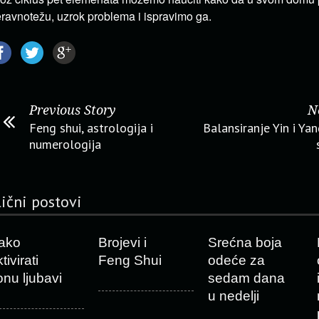
ravnotežu, uzrok problema i ispravimo ga.
Previous Story
N
Feng shui, astrologija i
Balansiranje Yin i Yan
numerologija
lični postovi
ako
Brojevi i
Srećna boja
tivirati
Feng Shui
odeće za
onu ljubavi
sedam dana
u nedelji