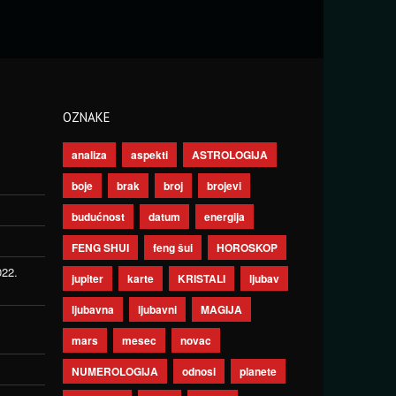
OZNAKE
analiza
aspekti
ASTROLOGIJA
boje
brak
broj
brojevi
budućnost
datum
energija
FENG SHUI
feng šui
HOROSKOP
022.
jupiter
karte
KRISTALI
ljubav
ljubavna
ljubavni
MAGIJA
mars
mesec
novac
NUMEROLOGIJA
odnosi
planete