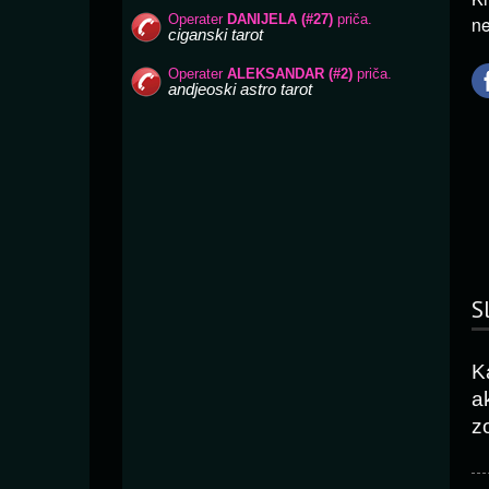
ne
S
K
ak
z