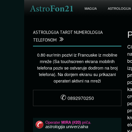
MAGIJA
ASTROLOGIJA
ASTROLOGIJA TAROT NUMEROLOGIJA
P
TELEFONOM
Ci
na
0.80 eur/min pozivi iz Francuske iz mobilne
bo
mreže (Sa touchscreen ekrana mobilnih
telefona poziv se ostvaruje dodirom na broj
iz
telefona). Na donjem ekranu su prikazani
pr
operateri aktivni na mreži
po
ka
✆
cr
0892970250
pe
pr
kr
el
Kr