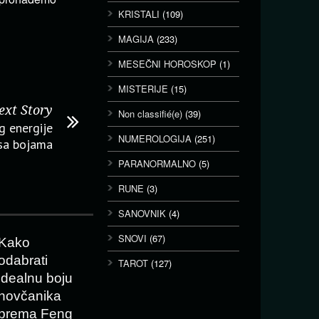
KRISTALI
(109)
MAGIJA
(233)
MESEČNI HOROSKOP
(1)
MISTERIJE
(15)
ext Story
Non classifié(e)
(39)
g energije
NUMEROLOGIJA
(251)
sa bojama
PARANORMALNO
(5)
RUNE
(3)
SANOVNIK
(4)
SNOVI
(67)
Kako
odabrati
TAROT
(127)
idealnu boju
novčanika
prema Feng