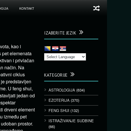
GIJA
KONTAKT
IZABERITE JEZIK
vota, kao i
us pet elemenata
ktivan i privlačan
van način. Na
ativni ciklus
KATEGORIJE
 je predstavljen
me. U feng shui,
ASTROLOGIJA
(634)
stavljati jedan od
EZOTERIJA
(370)
 spektar
ati drveni element
FENG SHUI
(132)
ežu između pet
ISTRAŽIVANJE SUDBINE
, udoban prostor.
(66)
u pronađemo