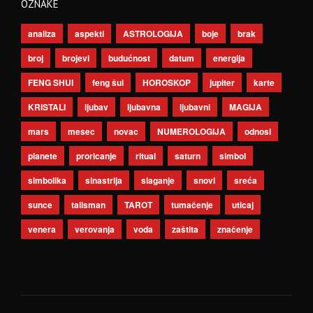
OZNAKE
analiza
aspekti
ASTROLOGIJA
boje
brak
broj
brojevi
budućnost
datum
energija
FENG SHUI
feng šui
HOROSKOP
jupiter
karte
KRISTALI
ljubav
ljubavna
ljubavni
MAGIJA
mars
mesec
novac
NUMEROLOGIJA
odnosi
planete
proricanje
ritual
saturn
simbol
simbolika
sinastrija
slaganje
snovi
sreća
sunce
talisman
TAROT
tumačenje
uticaj
venera
verovanja
voda
zaštita
značenje